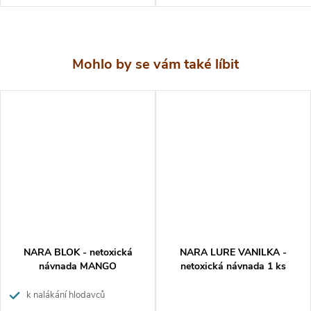
tvaru houby. Myši a krysy stráví více času na pasti, kde se
snaží kousat návnadu, pohybují se a při kousání tlačí past
směrem dolů. Tímto způsobem se chytí i lehké myšky jsou
chyceni, a to i v pastích na krysy
Návod k použití
Návnadu umístěte do pastí, monitorovacích stanic nebo
živolovných pastí.
Tvar dvojité zástrčky je ideální pro použití v pastech:
VICTOR Power-Kill - 2 x past na myši
VICTOR POWER KILL Sklapovací past na potkany M144
NARA BLOK - netoxická
NARA LURE VANILKA -
návnada MANGO
netoxická návnada 1 ks
Balení
k nalákání hlodavců