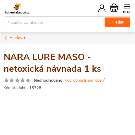
Přejít
Nákupní
na
košík
obsah
Hledat
Hlodavci
NARA LURE MASO -
netoxická návnada 1 ks
Neohodnoceno
Podrobnosti hodnocení
Kód produktu:
15728