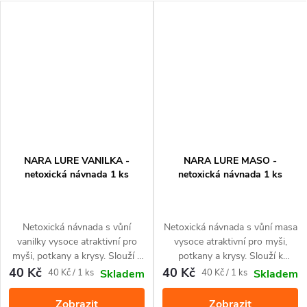
umístěte vhodnou návnadu, ideální je arašídové máslo, slanina, suché
granule nebo cokoliv s vysokým obsahem bílkovin.
K nastavení pasti stačí rameno přesunout na druhou stranu pasti, až
klikne a uzamkne se.
NARA LURE VANILKA -
NARA LURE MASO -
netoxická návnada 1 ks
netoxická návnada 1 ks
Netoxická návnada s vůní
Netoxická návnada s vůní masa
vanilky vysoce atraktivní pro
vysoce atraktivní pro myši,
myši, potkany a krysy. Slouží k
potkany a krysy. Slouží k
přilákání do pastí a monitoringu
přilákání do pastí a monitoringu
40 Kč
40 Kč
Měrná
Měrná
40 Kč / 1 ks
40 Kč / 1 ks
Skladem
Skladem
jejich výskytu. Díky tvaru skvěle
jejich výskytu. Díky tvaru skvěle
cena:
cena:
padne do pastí pro potkany a
padne do pastí pro potkany a
Zobrazit
Zobrazit