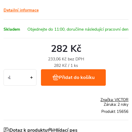
Detailní informace
Skladem
282 Kč
233,06 Kč bez DPH
Měrná
282 Kč / 1 ks
cena:
Přidat do košíku
Značka:
VICTOR
Záruka
:
2 roky
Produkt:
15656
Dotaz k produktu
Hlídací pes