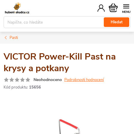
Přejít
Nákupní
na
košík
obsah
Hledat
Pasti
VICTOR Power-Kill Past na
krysy a potkany
Neohodnoceno
Podrobnosti hodnocení
Kód produktu:
15656