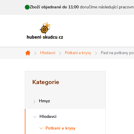
Přejít
Zboží objednané do 11:00
doručíme následující pracovn
na
obsah
Hlodavci
Potkani a krysy
Past na potkany 
Domů
P
Přeskočit
Kategorie
kategorie
o
s
Hmyz
t
Hlodavci
r
Potkani a krysy