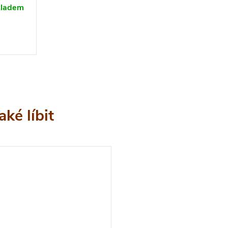
nky.
kladem
CP.