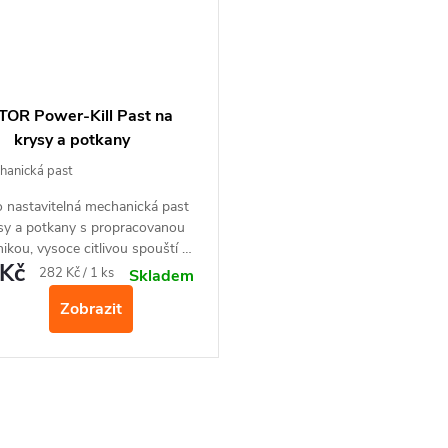
TOR Power-Kill Past na
krysy a potkany
anická past
 nastavitelná mechanická past
sy a potkany s propracovanou
kou, vysoce citlivou spouští a
Kč
99
účinností.
%
Měrná
282 Kč / 1 ks
Skladem
cena:
Zobrazit