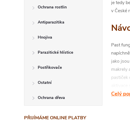
je tedy b
Ochrana rostlin
v České r
Antiparazitika
Návo
Hnojiva
Past fun
Parazitické hlístice
napíchnět
jako jso
Postřikovače
makrely a
pastiček 
Ostatní
aktivace
Celý po
návnady 
Ochrana dřeva
Návnadu 
Skla
PŘIJÍMÁME ONLINE PLATBY