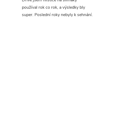
Dříve jsem hlístice na slimáky
používal rok co rok, a výsledky bly
super. Poslední roky nebyly k sehnání.