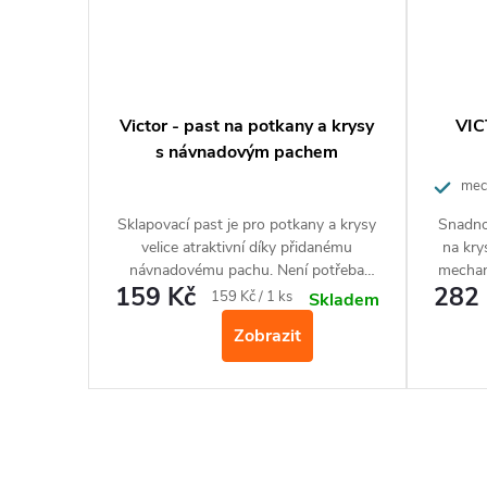
Victor - past na potkany a krysy
VIC
s návnadovým pachem
mech
Sklapovací past je pro potkany a krysy
Snadno
velice atraktivní díky přidanému
na kry
návnadovému pachu. Není potřeba
mechani
159 Kč
282 
kupovat do pasti návnadu.
Měrná
159 Kč / 1 ks
Skladem
cena:
Zobrazit