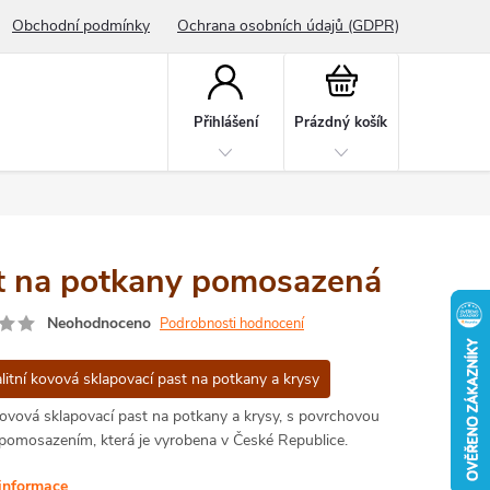
Obchodní podmínky
Ochrana osobních údajů (GDPR)
Nákupní
košík
Přihlášení
Prázdný košík
t na potkany pomosazená
Neohodnoceno
Podrobnosti hodnocení
litní kovová sklapovací past na potkany a krysy
kovová sklapovací past na potkany a krysy, s povrchovou
pomosazením, která je vyrobena v České Republice.
 informace