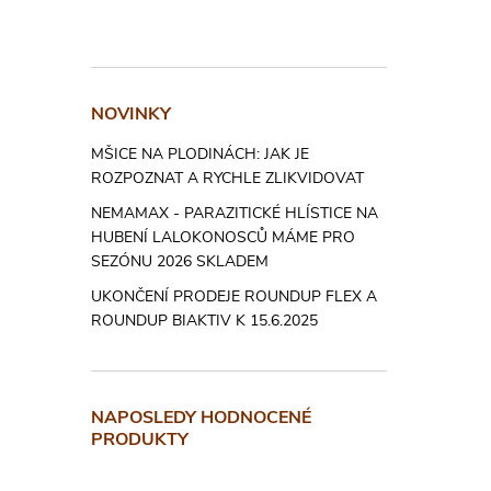
Skladujt
Bale
NOVINKY
Pasti jso
MŠICE NA PLODINÁCH: JAK JE
ROZPOZNAT A RYCHLE ZLIKVIDOVAT
Prodejné
jednu pas
NEMAMAX - PARAZITICKÉ HLÍSTICE NA
HUBENÍ LALOKONOSCŮ MÁME PRO
SEZÓNU 2026 SKLADEM
Roz
UKONČENÍ PRODEJE ROUNDUP FLEX A
ROUNDUP BIAKTIV K 15.6.2025
165 x 9
Upoz
NAPOSLEDY HODNOCENÉ
PRODUKTY
bezp