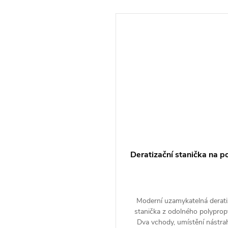
e na suchém místě mimo dosah dětí.
ní
u baleny v kartonových krabičkách po 15ti kusech.
 i samostatně po jednom kuse. Uvedená cena je za
t.
měry
Deratizační stanička na p
0 mm
ornění související s
Moderní uzamykatelná derati
ečností
stanička z odolného polyprop
Dva vchody, umístění nástra