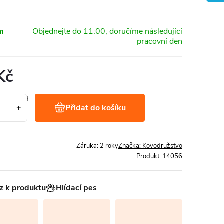
m
Kč
č bez DPH
Přidat do košíku
 ks
Záruka
:
2 roky
Značka:
Kovodružstvo
Produkt:
14056
z k produktu
Hlídací pes