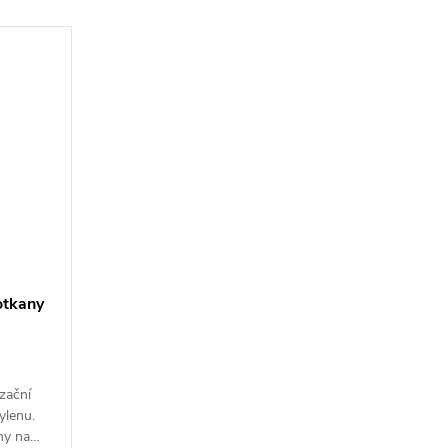
otkany
zační
ylenu.
hy na