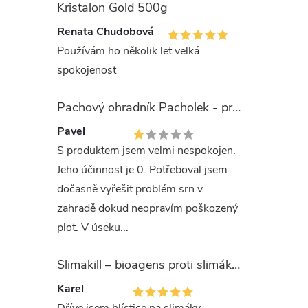
Kristalon Gold 500g
Uchováve
Renata Chudobová
aby jste 
Používám ho několik let velká
usmrcený
spokojenost
před nec
mohou ti
Pachový ohradník Pacholek - proti vysoké zvěři
nedotýke
Pavel
Používej
S produktem jsem velmi nespokojen.
přečtěte
Jeho účinnost je 0. Potřeboval jsem
dočasně vyřešit problém srn v
Nekopíruj
zahradě dokud neopravím poškozený
autorský
plot. V úseku...
písemný 
Slimakill – bioagens proti slimákům (12 mil.)
Karel