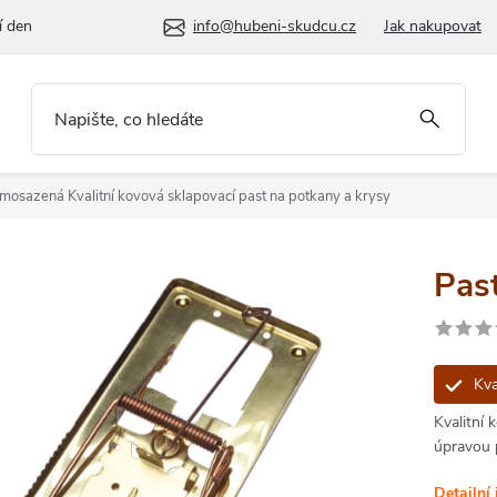
í den
info@hubeni-skudcu.cz
Jak nakupovat
pomosazená
Kvalitní kovová sklapovací past na potkany a krysy
Pas
Kva
Kvalitní 
úpravou 
Detailní