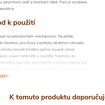
ez jakýchkoliv jedů a toxických látek. Past je vyrobena
epublice.
d k použití
guje na jednoduchém mechanismu. Na plíšek
e vhodnou, pro krysy a potkany atraktivní návnadu,
u ořechy, kousek tvrdého pečiva, kousek uzené
pod. a past natáhněte a zajistěte. Nástrahu do
důkladně upevněte, aby nedošlo k jejímu vytažení bez
 sklapovacího mechanismu. Jakmile se krysa či potkan
pis
dotkne, past sklapne a způsobí bleskové usmrcení.
pokládejte vždy do nenatažených pastí.
dování
K tomuto produktu doporučuj