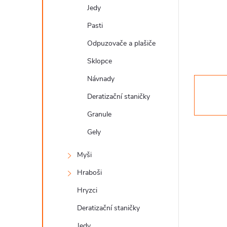
a
Jedy
n
Pasti
n
Odpuzovače a plašiče
í
Sklopce
p
Návnady
a
Deratizační staničky
n
Granule
Gely
e
l
Myši
Hraboši
Hryzci
Deratizační staničky
Jedy