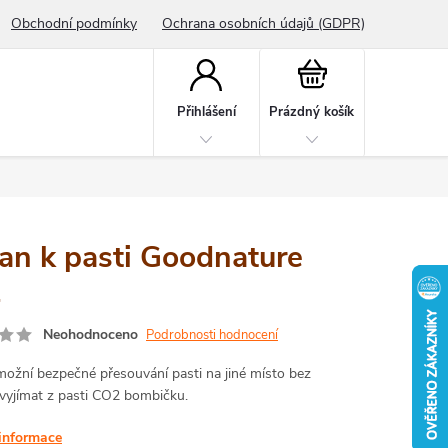
Obchodní podmínky
Ochrana osobních údajů (GDPR)
Nákupní
košík
Přihlášení
Prázdný košík
jan k pasti Goodnature
4
Neohodnoceno
Podrobnosti hodnocení
možní bezpečné přesouvání pasti na jiné místo bez
 vyjímat z pasti CO2 bombičku.
 informace