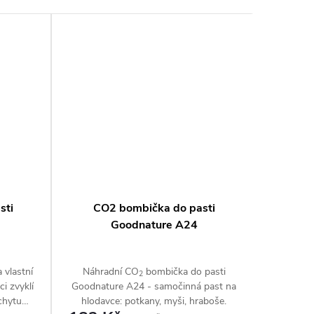
sti
CO2 bombička do pasti
Držák 
Goodnature A24
 vlastní
Náhradní CO
bombička do pasti
Přídavn
2
i zvyklí
Goodnature A24 - samočinná past na
umožňuj
chytu
hlodavce: potkany, myši, hraboše.
mezi rů