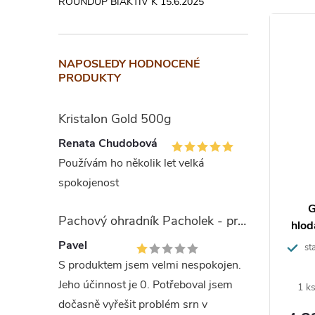
ROUNDUP BIAKTIV K 15.6.2025
bezp
Při přemí
NAPOSLEDY HODNOCENÉ
bombičko
PRODUKTY
Nikdy nes
zacházejt
Kristalon Gold 500g
a nesnížít
Renata Chudobová
Pokud po
Používám ho několik let velká
použijte 
spokojenost
asti
Držák pasti Goodnature A24 + 3
G
Používej
Pachový ohradník Pacholek - proti vysoké zvěři
4
kusy detektorů
hlo
přečtěte
Pavel
sta
S produktem jsem velmi nespokojen.
Nekopíruj
o pasti
Přídavný držák pasti Goodnature A24
Jeho účinnost je 0. Potřeboval jsem
á past na
umožňuje snadné přemísťování pasti
1 k
autorský
hraboše.
mezi různými místy. Součástí balení
dočasně vyřešit problém srn v
písemný 