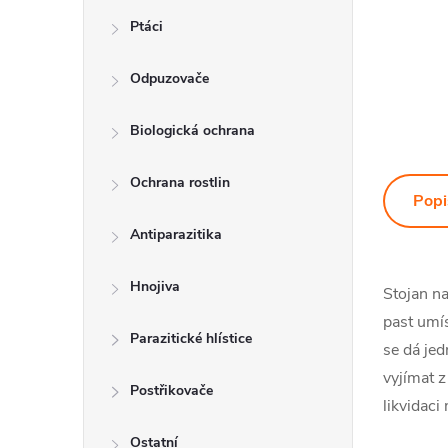
Ptáci
Odpuzovače
Biologická ochrana
Ochrana rostlin
Popi
Antiparazitika
Hnojiva
Stojan na
past umís
Parazitické hlístice
se dá je
vyjímat z
Postřikovače
likvidaci
Ostatní