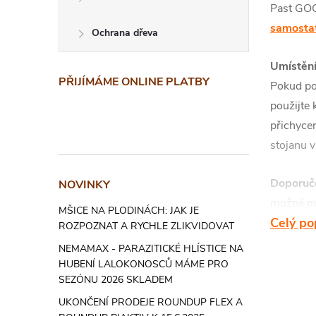
Past GOO
samosta
Ochrana dřeva
Umístěn
PŘIJÍMÁME ONLINE PLATBY
Pokud po
použijte 
přichycen
stojanu v
Doporuče
NOVINKY
možné mí
MŠICE NA PLODINÁCH: JAK JE
Celý po
karty.
ROZPOZNAT A RYCHLE ZLIKVIDOVAT
NEMAMAX - PARAZITICKÉ HLÍSTICE NA
Balení:
1
HUBENÍ LALOKONOSCŮ MÁME PRO
SEZÓNU 2026 SKLADEM
Upoz
UKONČENÍ PRODEJE ROUNDUP FLEX A