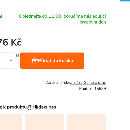
m
76 Kč
Kč bez DPH
Přidat do košíku
/ 1 ks
Záruka
:
2 roky
Značka:
Samura s.r.o.
Produkt:
15699
z k produktu
Hlídací pes