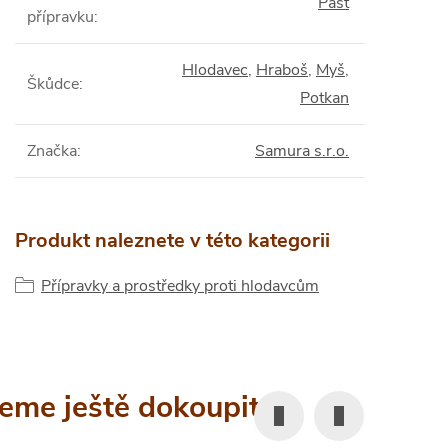
Past
přípravku
:
Hlodavec
,
Hraboš
,
Myš
,
Škůdce
:
Potkan
Značka
:
Samura s.r.o.
Produkt naleznete v této kategorii
Přípravky a prostředky proti hlodavcům
eme ještě dokoupit