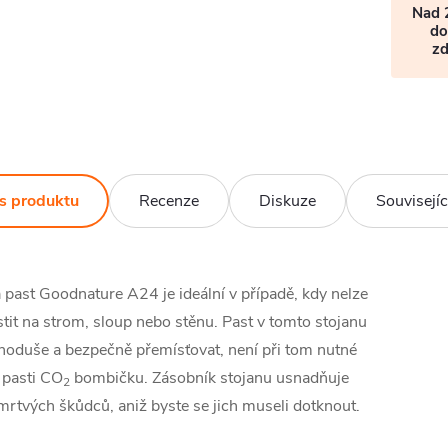
Nad 
do
z
s produktu
Recenze
Diskuze
Souvisejíc
 past Goodnature A24 je ideální v případě, kdy nelze
tit na strom, sloup nebo stěnu. Past v tomto stojanu
dnoduše a bezpečně přemísťovat, není při tom nutné
 pasti CO
bombičku. Zásobník stojanu usnadňuje
2
 mrtvých škůdců, aniž byste se jich museli dotknout.