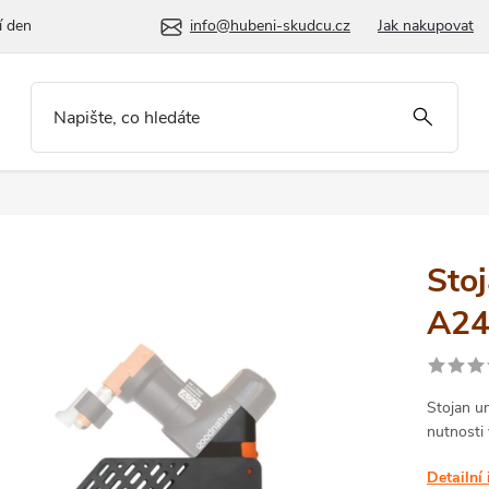
í den
info@hubeni-skudcu.cz
Jak nakupovat
Sto
A2
Stojan u
nutnosti
Detailní