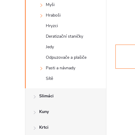
a
Myši
n
Hraboši
n
Hryzci
í
Deratizační staničky
p
Jedy
a
Odpuzovače a plašiče
n
Pasti a návnady
Sítě
e
l
Slimáci
Kuny
Krtci