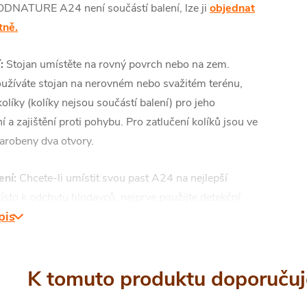
DNATURE A24 není součástí balení, lze ji
objednat
tně.
í:
Stojan umístěte na rovný povrch nebo na zem.
užíváte stojan na nerovném nebo svažitém terénu,
kolíky (kolíky nejsou součástí balení) pro jeho
í a zajištění proti pohybu. Pro zatlučení kolíků jsou ve
arobeny dva otvory.
ní:
Chcete-li umístit svou past A24 na nejlepší
sto k odchytu hlodavců, nejprve použijte detekční
pis
 ks volně
K tomuto produktu doporučuj
ornění související s