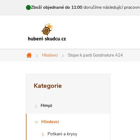
Přejít
Zboží objednané do 11:00
doručíme následující pracovn
na
obsah
Hlodavci
Stojan k pasti Goodnature A24
Domů
P
Přeskočit
Kategorie
kategorie
o
s
Hmyz
t
Hlodavci
r
Potkani a krysy