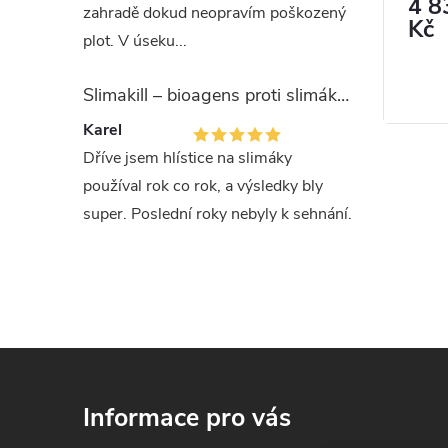
512 Kč
4 8
jsou 3 kusy detektorů k monitorování
2 ks
N
Měrná
512 Kč / 1 ks
Skladem
Skladem
zahradě dokud neopravím poškozený
výskytu hlodavců pro vytipování
Kč
cena:
plot. V úseku...
nejvhodnějšího místa k instalaci pasti
Zobrazit
Goodnature A24.
1 ks
d
na 
Slimakill – bioagens proti slimákům (12 mil.)
Karel
Dříve jsem hlístice na slimáky
používal rok co rok, a výsledky bly
super. Poslední roky nebyly k sehnání.
Z
á
Informace pro vás
p