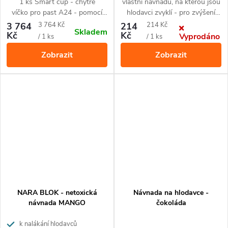
1 ks Smart cup - chytré
vlastní návnadu, na kterou jsou
víčko pro past A24 - pomocí
hlodavci zvyklí - pro zvýšení
technologie Bluetooth se
úspěšnosti odchytu hrabošů,
Měrná
Měrná
3 764
3 764 Kč
214
214 Kč
Skladem
propojuje s vaším chytrým
myší nebo potkanů.
Kč
Kč
Vyprodáno
cena:
cena:
/ 1 ks
/ 1 ks
telefonem prostřednictvím
Zobrazit
Zobrazit
aplikace Goodnature
1 ks CO₂ bombička
1 ks automatický dávkovač
návnady
NARA BLOK - netoxická
Návnada na hlodavce -
návnada MANGO
čokoláda
k nalákání hlodavců