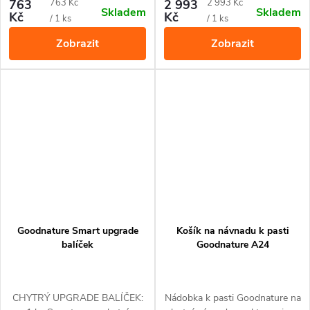
1 ks automatický dávkovač
Snadná instalace a dlouhá
Měrná
Měrná
763
763 Kč
2 993
2 993 Kč
Skladem
Skladem
návnady
životnost.
Kč
Kč
cena:
cena:
/ 1 ks
/ 1 ks
Zobrazit
Zobrazit
Goodnature Smart upgrade
Košík na návnadu k pasti
balíček
Goodnature A24
CHYTRÝ UPGRADE BALÍČEK:
Nádobka k pasti Goodnature na