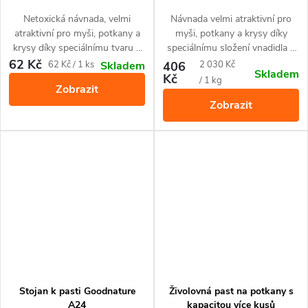
Netoxická návnada, velmi
Návnada velmi atraktivní pro
atraktivní pro myši, potkany a
myši, potkany a krysy díky
krysy díky speciálnímu tvaru a
speciálnímu složení vnadidla s
složení vnadidla. Slouží k
vůní čokolády. Slouží k přilákání
62 Kč
Měrná
Měrná
62 Kč / 1 ks
406
2 030 Kč
Skladem
Skladem
přilákání do pastí a monitoringu
do pastí a k předkrmování v
Kč
cena:
cena:
/ 1 kg
Zobrazit
výskytu.
okolí pasti.
Zobrazit
Stojan k pasti Goodnature
Živolovná past na potkany s
A24
kapacitou více kusů