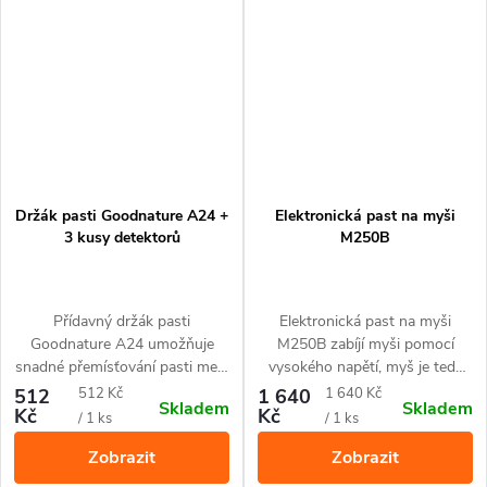
Držák pasti Goodnature A24 +
Elektronická past na myši
3 kusy detektorů
M250B
Přídavný držák pasti
Elektronická past na myši
Goodnature A24 umožňuje
M250B zabíjí myši pomocí
snadné přemísťování pasti mezi
vysokého napětí, myš je tedy
různými místy. Součástí balení
usmrcena humánně šokem.
Měrná
Měrná
512
512 Kč
1 640
1 640 Kč
Skladem
Skladem
jsou 3 kusy detektorů k
Kč
Kč
cena:
cena:
/ 1 ks
/ 1 ks
monitorování výskytu hlodavců
Zobrazit
Zobrazit
pro vytipování nejvhodnějšího
místa k instalaci pasti