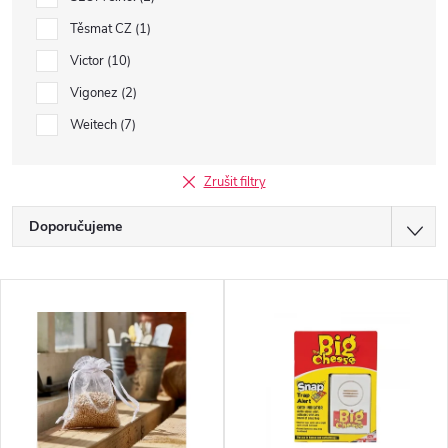
Těsmat CZ
1
Victor
10
Vigonez
2
Weitech
7
Zrušit filtry
Ř
Doporučujeme
a
Nejlevnější
V
z
Nejdražší
ý
Nejprodávanější
e
p
Abecedně
n
i