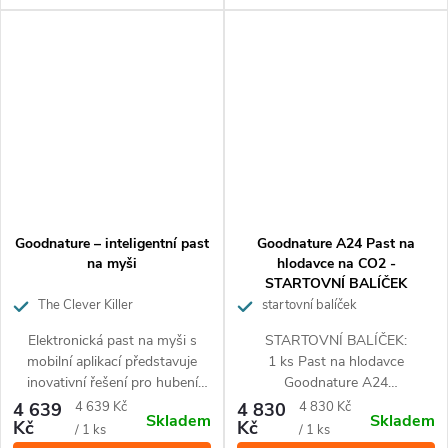
Goodnature A24.
Goodnature – inteligentní past
Goodnature A24 Past na
na myši
hlodavce na CO2 -
STARTOVNÍ BALÍČEK
The Clever Killer
startovní balíček
Elektronická past na myši s
STARTOVNÍ BALÍČEK:
mobilní aplikací představuje
1 ks Past na hlodavce
inovativní řešení pro hubení
Goodnature A24
hlodavců – efektivní, etické a
2 ks
Náhradní bombička
Měrná
Měrná
4 639
4 639 Kč
4 830
4 830 Kč
Skladem
Skladem
inteligentní.
s náplní CO2 (16 g)
Kč
Kč
cena:
cena:
/ 1 ks
/ 1 ks
1 ks košík na návnadu