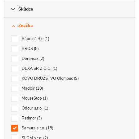
Škůdce
Značka
Bábolná Bio
1
BROS
8
Deramax
2
DEXA SP. Z O.O.
1
KOVO DRUŽSTVO Olomouc
9
Madbir
10
MouseStop
1
Odour s.r.o.
1
Ratimor
3
Samura s.r.o.
18
SLOM s.r.o.
2