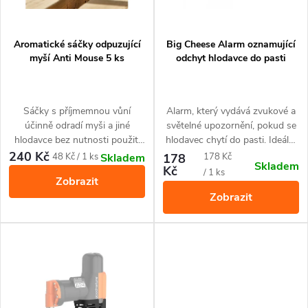
í
s
p
p
Aromatické sáčky odpuzující
Big Cheese Alarm oznamující
r
myší Anti Mouse 5 ks
odchyt hlodavce do pasti
r
o
o
Sáčky s příjmemnou vůní
Alarm, který vydává zvukové a
d
účinně odradí myši a jiné
světelné upozornění, pokud se
d
hlodavce bez nutnosti použití
hlodavec chytí do pasti. Ideální
u
chemikálie nebo elektronického
k použití na těžko přístupných
240 Kč
Měrná
Měrná
48 Kč / 1 ks
178
178 Kč
Skladem
Skladem
u
zařízení.
místech k pastem na potkany a
Kč
cena:
cena:
/ 1 ks
k
Zobrazit
myši.
Zobrazit
k
t
t
ů
ů