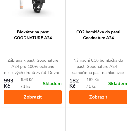
Blokátor na past
CO2 bombička do pasti
GOODNATURE A24
Goodnature A24
Zábrana k pasti Goodnature
Náhradní CO
bombička do
2
A24 pro 100% ochranu
pasti Goodnature A24 -
necílových druhů zvířat. Dovnitř
samočinná past na hlodavce:
pronikne pouze hlodavec typu
potkany, myši, hraboše.
Měrná
Měrná
993
993 Kč
182
182 Kč
Skladem
Skladem
myš, hraboš nebo potkan.
Kč
Kč
cena:
cena:
/ 1 ks
/ 1 ks
Zobrazit
Zobrazit