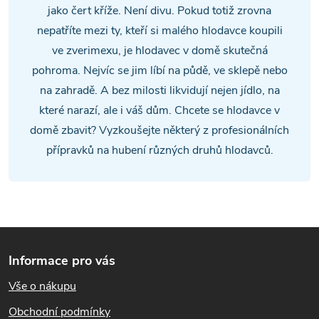
d
jako čert kříže. Není divu. Pokud totiž zrovna
a
nepatříte mezi ty, kteří si malého hlodavce koupili
ve zverimexu, je hlodavec v domě skutečná
c
pohroma. Nejvíc se jim líbí na půdě, ve sklepě nebo
í
na zahradě. A bez milosti likvidují nejen jídlo, na
které narazí, ale i váš dům. Chcete se hlodavce v
p
domě zbavit? Vyzkoušejte některý z profesionálních
r
přípravků na hubení různých druhů hlodavců.
v
k
y
Z
v
Informace pro vás
á
ý
Vše o nákupu
p
p
Obchodní podmínky