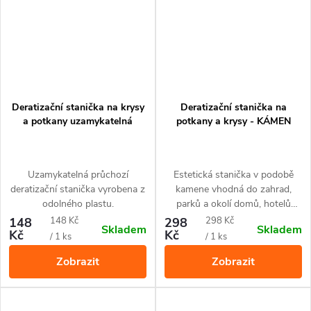
Deratizační stanička na krysy
Deratizační stanička na
a potkany uzamykatelná
potkany a krysy - KÁMEN
Uzamykatelná průchozí
Estetická stanička v podobě
deratizační stanička vyrobena z
kamene vhodná do zahrad,
odolného plastu.
parků a okolí domů, hotelů
nebo rekreačních objektů.
Měrná
Měrná
148
148 Kč
298
298 Kč
Skladem
Skladem
Uzamykatelná.
Kč
Kč
cena:
cena:
/ 1 ks
/ 1 ks
Zobrazit
Zobrazit