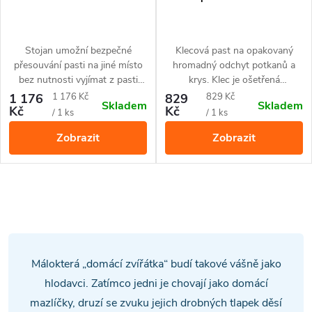
Stojan umožní bezpečné
Klecová past na opakovaný
přesouvání pasti na jiné místo
hromadný odchyt potkanů a
bez nutnosti vyjímat z pasti
krys. Klec je ošetřená
CO2 bombičku.
pozinkovanou úpravou, díky
Měrná
Měrná
1 176
1 176 Kč
829
829 Kč
Skladem
Skladem
které dlouhodobě odolává
Kč
Kč
cena:
cena:
/ 1 ks
/ 1 ks
korozi.
Zobrazit
Zobrazit
O
v
l
Málokterá „domácí zvířátka“ budí takové vášně jako
á
hlodavci. Zatímco jedni je chovají jako domácí
mazlíčky, druzí se zvuku jejich drobných tlapek děsí