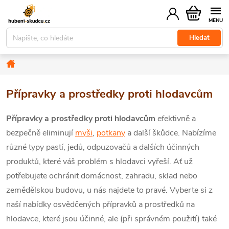
Přejít
Nákupní
na
košík
obsah
Hledat
Domů
Přípravky a prostředky proti hlodavcům
Přípravky a prostředky proti hlodavcům
efektivně a
bezpečně eliminují
myši
,
potkany
a další škůdce. Nabízíme
různé typy pastí, jedů, odpuzovačů a dalších účinných
produktů, které váš problém s hlodavci vyřeší. Ať už
potřebujete ochránit domácnost, zahradu, sklad nebo
zemědělskou budovu, u nás najdete to pravé. Vyberte si z
naší nabídky osvědčených přípravků a prostředků na
hlodavce, které jsou účinné, ale (při správném použití) také