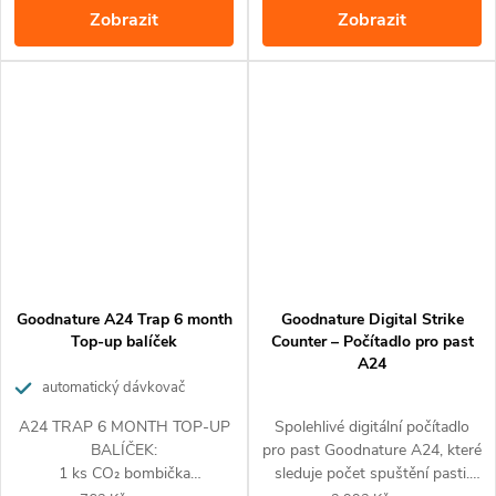
Zobrazit
Zobrazit
1 ks
držák
pasti (lze
namontovat např. na kmen
stromu, dřevěný sloupek apod.)
Goodnature A24 Trap 6 month
Goodnature Digital Strike
Top-up balíček
Counter – Počítadlo pro past
A24
automatický dávkovač
návnady + CO₂ bombička
A24 TRAP 6 MONTH TOP-UP
Spolehlivé digitální počítadlo
BALÍČEK:
pro past Goodnature A24, které
1 ks CO₂ bombička
sleduje počet spuštění pasti.