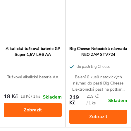
Návod k použití
1. Vložte návnadu do návnadového zásobníku připevněného
ke mřížkovým dvířkám.
Alkalická tužková baterie GP
Big Cheese Netoxická návnada
2. Nechte mřížková dvířka otevřená, aby se hlodavci
Super 1,5V LR6 AA
NEO ZAP STV724
seznámili s pastí a mohli se začít krmit
3. Poté, co byla návnada odebrána, doplňte ji dle potřeby,
do pasti Big Cheese
dvířka zavřete a přepněte spínač do polohy ON.
Elektronická past na potkany
Tužkové alkalické baterie AA
Balení 6 kusů netoxických
NEO-ZAP
Po úspěšném odchytu zlikvidujte mrtvého hlodavce a past
návnad do pasti Big Cheese
Elektronická past na potkany
znovu nastavte.
NEO-ZAP vyvinutých
18 Kč
Měrná
Měrná
18 Kč / 1 ks
219
219 Kč
Skladem
Skladem
profesionály na hubení
Kč
cena:
cena:
/ 1 ks
Balení
hlodavců.
Zobrazit
Zobrazit
1 kus v kartonové krabičce