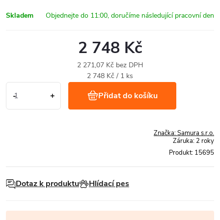
Skladem
2 748 Kč
2 271,07 Kč bez DPH
Měrná
2 748 Kč / 1 ks
cena:
Přidat do košíku
Značka:
Samura s.r.o.
Záruka
:
2 roky
Produkt:
15695
Dotaz k produktu
Hlídací pes