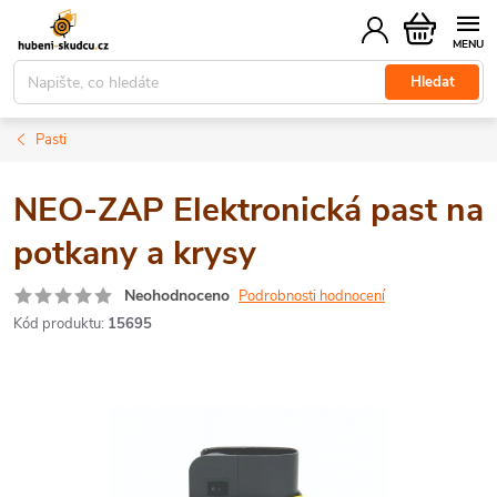
Přejít
Nákupní
na
košík
obsah
Hledat
Pasti
NEO-ZAP Elektronická past na
potkany a krysy
Neohodnoceno
Podrobnosti hodnocení
Kód produktu:
15695