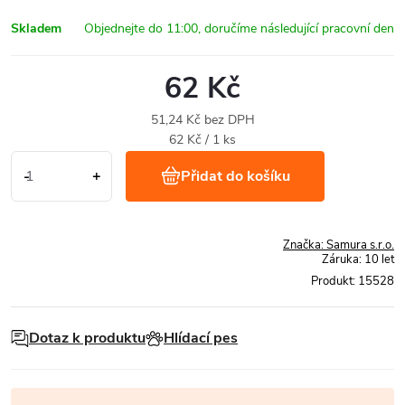
Skladem
62 Kč
51,24 Kč bez DPH
Měrná
62 Kč / 1 ks
cena:
Přidat do košíku
Značka:
Samura s.r.o.
Záruka
:
10 let
Produkt:
15528
Dotaz k produktu
Hlídací pes