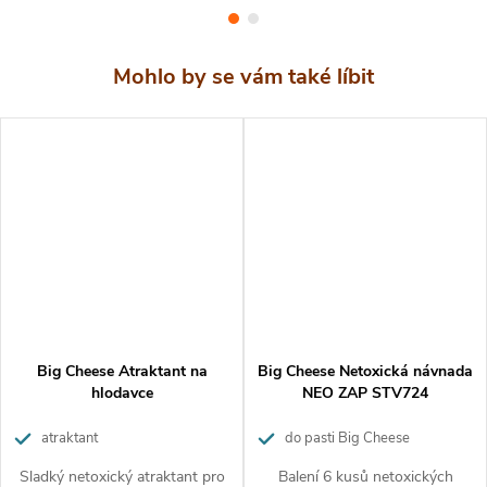
Rozměry nosiče
cca 3x2x2 cm
Používejte biocidy bezpečným způsobem. Před použitím
si vždy přečtěte označení a informace o přípravku.
Nekopírujte texty ani fotografie.
Tento text je chráněn
autorským zákonem. K jeho použití potřebujete předchozí
písemný souhlas redakce webu
www.hubeni-skudcu.cz
Big Cheese Atraktant na
Big Cheese Netoxická návnada
hlodavce
NEO ZAP STV724
atraktant
do pasti Big Cheese
Elektronická past na potkany
Sladký netoxický atraktant pro
Balení 6 kusů netoxických