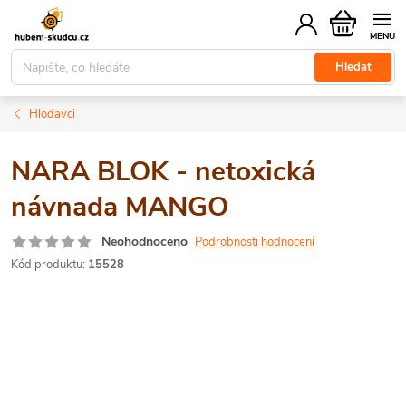
Přejít
Nákupní
na
košík
obsah
Hledat
Hlodavci
NARA BLOK - netoxická
návnada MANGO
Neohodnoceno
Podrobnosti hodnocení
Kód produktu:
15528