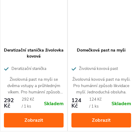
hlodavcům pomáhají přežít a zvyšují riziko jejich další
reprodukce.
Díky plastovému materiálu taktéž nedochází k napadení
návnady jinými necílovými druhy, jako např. hmyzem apod.
Deratizační stanička živolovka
Domečková past na myši
Návod k použití
kovová
Deratizační stanička
Živolovná kovová past
Návnadu umístěte do monitorovacích stanic nebo do
živolovka
Živolovná past na myši se
Živolovná kovová past na myši.
živolovných pastí.
dvěma vstupy a průhledným
Pro humánní způsob likvidace
víkem. Pro humánní způsob
myší. Jednoduchá obsluha.
likvidace myší. Jednoduchá
Balení
Měrná
Měrná
292
292 Kč
124
124 Kč
Skladem
Skladem
obsluha.
Kč
Kč
cena:
cena:
/ 1 ks
/ 1 ks
Zobrazit
Zobrazit
1 ks samostatně