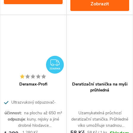
Zobrazit
ZDARMA
ZDARMA
Deramax-Profi
Deratizační stanička na myši
průhledná
Ultrazvukový odpuzovač‐
plašič kun a hlodavců
účinnost:
na plochu až 650 m²
Uzamykatelná průchozí
odpuzuje
: kuny, rejsky a jiné
deratizační stanička. Průhledné
drobné hlodavce
víko umožňuje snadnou
napájení:
ze sítě
(trafo je
kontrolu nástrahy.Vyrobeno z
58 Kč
Měrná
Měrná
1 280 Kč
58 Kč / 1 ks