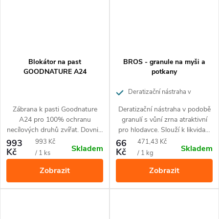
Blokátor na past
BROS - granule na myši a
GOODNATURE A24
potkany
Deratizační nástraha v
podobě granulí s vůní zrna
Zábrana k pasti Goodnature
Deratizační nástraha v podobě
atraktivní pro hlodavce.
A24 pro 100% ochranu
granulí s vůní zrna atraktivní
necílových druhů zvířat. Dovnitř
pro hlodavce. Slouží k likvidaci
pronikne pouze hlodavec typu
myší uvnitř budov a hubení
Měrná
Měrná
993
993 Kč
66
471,43 Kč
Skladem
Skladem
myš, hraboš nebo potkan.
potkanů uvnitř i v okolí budov.
Kč
Kč
cena:
cena:
/ 1 ks
/ 1 kg
Zobrazit
Zobrazit