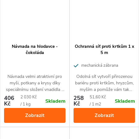
Návnada na hlodavce -
Ochranná síť proti krtkům 1 x
čokoláda
5 m
mechanická zábrana
Návnada velmi atraktivní pro
Odolná síť vytvoří přirozenou
myši, potkany a krysy díky
bariéru proti krtkům, hryzcům,
speciálnímu složení vnadidla s
myším a pomůže vám tak
vůní čokolády. Slouží k přilákání
ochránit vaše trávníky před
Měrná
Měrná
406
2 030 Kč
258
51,60 Kč
Skladem
Skladem
do pastí a k předkrmování v
nechtěnými krtinci, dírami a
Kč
Kč
cena:
cena:
/ 1 kg
/ 1 m2
okolí pasti.
rozrytími. Šetrné řešení, které
Zobrazit
Zobrazit
zvířatům neublíží.