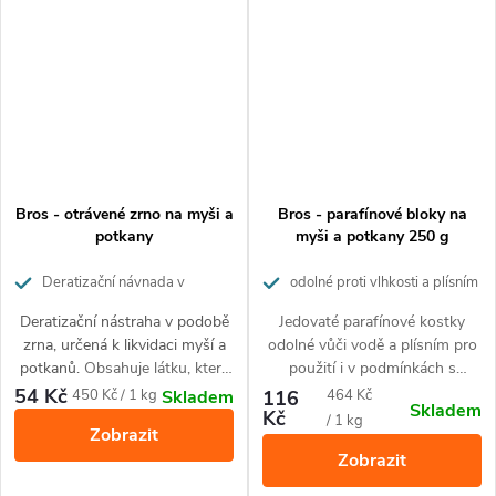
Bros - otrávené zrno na myši a
Bros - parafínové bloky na
potkany
myši a potkany 250 g
Deratizační návnada v
odolné proti vlhkosti a plísním
podobě zrna, určená pro likvidaci
Deratizační nástraha v podobě
Jedovaté parafínové kostky
myší a potkanů
zrna, určená k likvidaci myší a
odolné vůči vodě a plísním pro
potkanů.
Obsahuje látku, která
použití i v podmínkách s
hlodavce silně láká a účinně
vysokou vlhkostí, jako jsou
54 Kč
Měrná
Měrná
450 Kč / 1 kg
116
464 Kč
Skladem
Skladem
hubí.
kuchyně, vlhké sklepy nebo
Kč
cena:
cena:
/ 1 kg
Zobrazit
otevřený terén. Působí proti
Zobrazit
myším, potkanům a krysám.