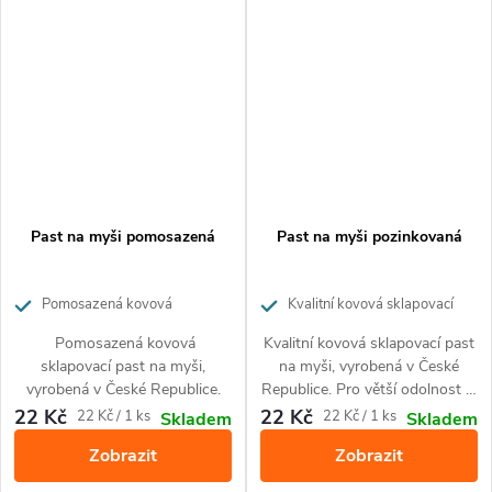
Past na myši pomosazená
Past na myši pozinkovaná
Pomosazená kovová
Kvalitní kovová sklapovací
sklapovací past na myši, vyrobená
past na myši, vyrobená v České
Pomosazená kovová
Kvalitní kovová sklapovací past
v České Republice.
Republice
sklapovací past na myši,
na myši, vyrobená v České
vyrobená v České Republice.
Republice. Pro větší odolnost je
past ošetřena pozinkováním. Z
22 Kč
22 Kč
Měrná
Měrná
22 Kč / 1 ks
22 Kč / 1 ks
Skladem
Skladem
pastí které máme v nabídce, má
cena:
cena:
Zobrazit
Zobrazit
právě pozinkovaná největší
odolnost proti vlhkosti a je tedy