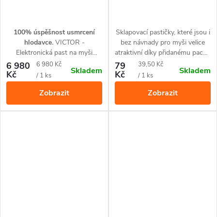
100% úspěšnost usmrcení
Sklapovací pastičky, které jsou i
hlodavce.
VICTOR -
bez návnady pro myši velice
Elektronická past na myši
atraktivní díky přidanému pachu
Multi-Kill zabíjí myši pomocí
sýra.
Měrná
Měrná
6 980
6 980 Kč
79
39,50 Kč
Skladem
Skladem
vysokonapěťového výboje
Kč
Kč
cena:
cena:
/ 1 ks
/ 1 ks
během několika sekund. Multi-
Zobrazit
Zobrazit
Kill je účinnější než tradiční
pastičky.
Na jedno nastavení
zabije až deset myší -
ideální
na chaty.