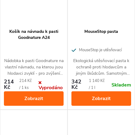
Košík na návnadu k pasti
MouseStop pasta
Goodnature A24
MouseStop je utěsňovací
pasta bránící hlodavcům a jiným
Nádobka k pasti Goodnature na
Ekologická utěsňovací pasta k
škůdcům v proniknutí do prostor,
vlastní návnadu, na kterou jsou
ochraně proti hlodavcům a
kde jsou nežádoucí
hlodavci zvyklí - pro zvýšení
jiným škůdcům. Samotným
úspěšnosti odchytu hrabošů,
zvířatům neškodí a neublíží.
Měrná
Měrná
214
214 Kč
342
1 140 Kč
Skladem
myší nebo potkanů.
Neobsahuje žádné pesticidy a
Kč
Kč
Vyprodáno
cena:
cena:
/ 1 ks
/ 1 l
biocidy. Ideální všude tam, kde
Zobrazit
Zobrazit
jsou kladeny vysoké nároky na
hygienu a ekologii.