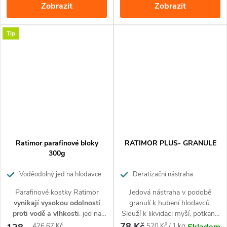
Zobrazit
Zobrazit
jiným nástrahám odolávají.
Balení 150 g.
Tip
Ratimor parafínové bloky
RATIMOR PLUS- GRANULE
300g
Voděodolný jed na hlodavce
Deratizační nástraha
Parafinové kostky Ratimor
Jedová nástraha v podobě
vynikají vysokou odolností
granulí k hubení hlodavců.
proti vodě a vlhkosti
. jed na
Slouží k likvidaci myší, potkanů
hlodavce je určený pro použití v
a krys uvnitř budov a jejich
78 Kč
Měrná
Měrná
426,67 Kč
520 Kč / 1 kg