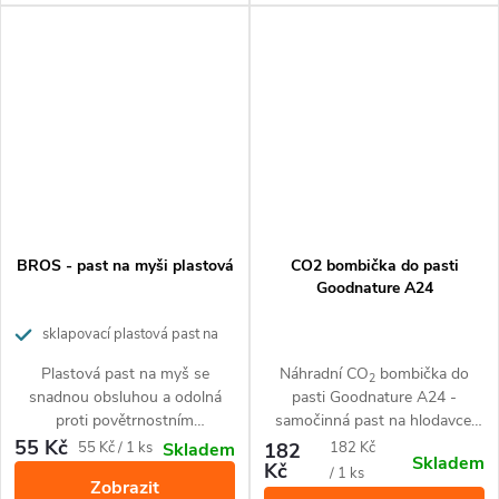
BROS - past na myši plastová
CO2 bombička do pasti
Goodnature A24
sklapovací plastová past na
myši
Plastová past na myš se
Náhradní CO
bombička do
2
snadnou obsluhou a odolná
pasti Goodnature A24 -
proti povětrnostním
samočinná past na hlodavce:
podmínkám.
potkany, myši, hraboše.
55 Kč
Měrná
Měrná
55 Kč / 1 ks
182
182 Kč
Skladem
Skladem
Kč
cena:
cena:
/ 1 ks
Zobrazit