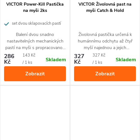
VICTOR Power-Kill Pastička
VICTOR Živolovná past na
na myši 2ks
myši Catch & Hold
set dvou sklapovacích pastí
Balení dvou snadno
Živolovná pastička určená k
nastavitelných mechanických
humánnímu odchytu až čtyř
pastí na myši s propracovanou
myší najednou a jejich
mechanikou, vysoce citlivou
následnému puštění do volné
Měrná
Měrná
286
143 Kč
327
327 Kč
Skladem
Skladem
spouští a 99
účinností.
přírody.
Kč
%
Kč
cena:
cena:
/ 1 ks
/ 1 ks
Zobrazit
Zobrazit