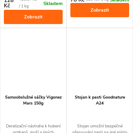
128
Skladem
Skladem
deratizačních staničkách.
bezprostřední blízkosti.
Kč
cena:
cena:
/ 1 kg
Zobrazit
Působí proti myším, potkanům
Zobrazit
a krysám.
Samoobslužné sáčky Vigonez
Stojan k pasti Goodnature
Mars 150g
A24
Deratizační nástraha k hubení
Stojan umožní bezpečné
potkanů, myší a jiných
přesouvání pasti na jiné místo