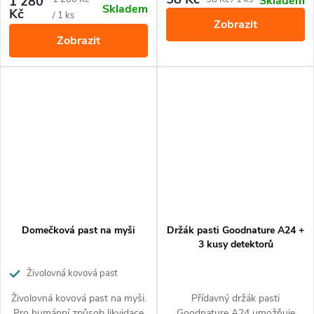
1 280
Skladem
Skladem
NOVÁ VERZE PRODUKTU S
potřeba dokoupit zvlášť)
odolného plastu, odolává UV
Kč
cena:
cena:
/ 1 ks
Zobrazit
NOVÝM DESIGNEM,
záření.
ROZŠÍŘENÝM ÚHLEM
Zobrazit
ZÁBĚRU A VYŠŠÍ
ODOLNOSTÍ VŮČI VODĚ (V
PRODEJI OD 15.5.2022).
Deramax profi je
nejvýkonnějším odpuzovačem
řady Deramax. Před kunami a
hlodavci dokáže ochránit
plochu až 650 m².
Domečková past na myši
Držák pasti Goodnature A24 +
3 kusy detektorů
Živolovná kovová past
Živolovná kovová past na myši.
Přídavný držák pasti
Pro humánní způsob likvidace
Goodnature A24 umožňuje