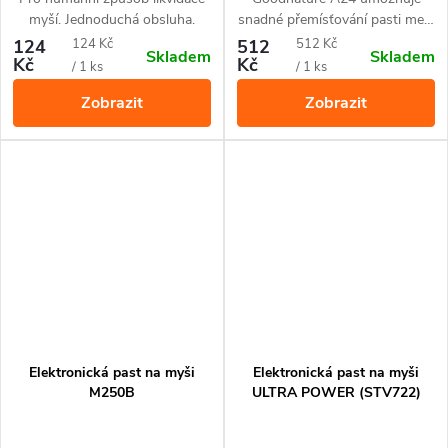
myší. Jednoduchá obsluha.
snadné přemísťování pasti mezi
různými místy. Součástí balení
Měrná
Měrná
124
124 Kč
512
512 Kč
Skladem
Skladem
jsou 3 kusy detektorů k
Kč
Kč
cena:
cena:
/ 1 ks
/ 1 ks
monitorování výskytu hlodavců
Zobrazit
Zobrazit
pro vytipování nejvhodnějšího
místa k instalaci pasti
Goodnature A24.
Elektronická past na myši
Elektronická past na myši
M250B
ULTRA POWER (STV722)