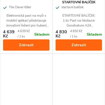
STARTOVNÍ BALÍČEK
The Clever Killer
startovní balíček
Elektronická past na myši s
STARTOVNÍ BALÍČEK:
mobilní aplikací představuje
1 ks Past na hlodavce
inovativní řešení pro hubení
Goodnature A24
hlodavců – efektivní, etické a
2 ks
Náhradní bombička
Měrná
Měrná
4 639
4 639 Kč
4 830
4 830 Kč
Skladem
Skladem
inteligentní.
s náplní CO2 (16 g)
Kč
Kč
cena:
cena:
/ 1 ks
/ 1 ks
1 ks košík na návnadu
Zobrazit
Zobrazit
1 ks
držák
pasti (lze
namontovat např. na kmen
stromu, dřevěný sloupek apod.)