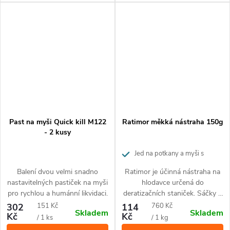
vhodná i pro použití v mokrém
prostředí.
Past na myši Quick kill M122
Ratimor měkká nástraha 150g
- 2 kusy
Jed na potkany a myši s
brodifakem
Balení dvou velmi snadno
Ratimor je účinná nástraha na
nastavitelných pastiček na myši
hlodavce určená do
pro rychlou a humánní likvidaci.
deratizačních staniček. Sáčky s
obsahem antikoagulantu
Měrná
Měrná
302
151 Kč
114
760 Kč
Skladem
Skladem
působí proti myším, potkanům
Kč
Kč
cena:
cena:
/ 1 ks
/ 1 kg
a krysám a to i proti těm, které