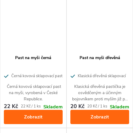
Past na myši černá
Past na myši dřevěná
Černá kovová sklapovací past
Klasická dřevěná sklapovací
na myši, vyrobená v České
past na myši, vyrobená v České
Černá kovová sklapovací past
Klasická dřevěná pastička je
Republice.
republice
na myši, vyrobená v České
osvědčeným a účinným
Republice.
bojovníkem proti myším již po
desetiletí. Vyrobena v České
22 Kč
20 Kč
Měrná
Měrná
22 Kč / 1 ks
20 Kč / 1 ks
Skladem
Skladem
republice.
cena:
cena:
Zobrazit
Zobrazit