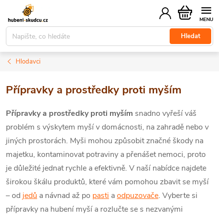
Přejít
Nákupní
na
košík
obsah
Hledat
Hlodavci
Přípravky a prostředky proti myším
Přípravky a prostředky proti myším
snadno vyřeší váš
problém s výskytem myší v domácnosti, na zahradě nebo v
jiných prostorách. Myši mohou způsobit značné škody na
majetku, kontaminovat potraviny a přenášet nemoci, proto
je důležité jednat rychle a efektivně. V naší nabídce najdete
širokou škálu produktů, které vám pomohou zbavit se myší
– od
jedů
a návnad až po
pasti
a
odpuzovače
. Vyberte si
přípravky na hubení myší a rozlučte se s nezvanými