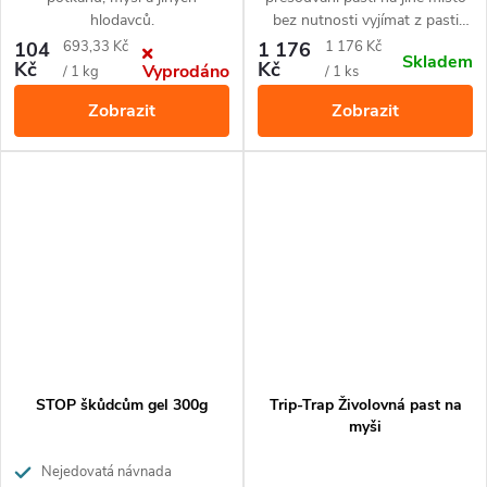
hlodavců.
bez nutnosti vyjímat z pasti
CO2 bombičku.
Měrná
Měrná
104
693,33 Kč
1 176
1 176 Kč
Skladem
Kč
Kč
Vyprodáno
cena:
cena:
/ 1 kg
/ 1 ks
Zobrazit
Zobrazit
STOP škůdcům gel 300g
Trip-Trap Živolovná past na
myši
Nejedovatá návnada