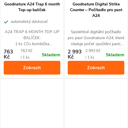
Goodnature A24 Trap 6 month
Goodnature Digital Strike
Top-up balíček
Counter – Počítadlo pro past
A24
automatický dávkovač
návnady + CO₂ bombička
A24 TRAP 6 MONTH TOP-UP
Spolehlivé digitální počítadlo
BALÍČEK:
pro past Goodnature A24, které
1 ks CO₂ bombička
sleduje počet spuštění pasti.
1 ks automatický dávkovač
Snadná instalace a dlouhá
Měrná
Měrná
763
763 Kč
2 993
2 993 Kč
Skladem
Skladem
návnady
životnost.
Kč
Kč
cena:
cena:
/ 1 ks
/ 1 ks
Zobrazit
Zobrazit