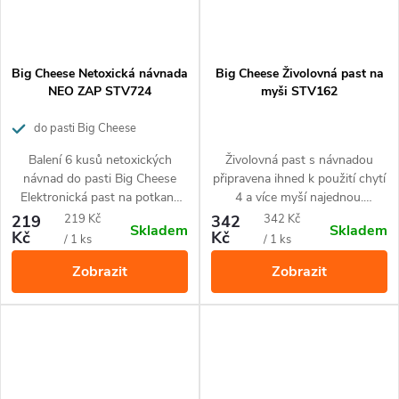
Big Cheese Netoxická návnada
Big Cheese Živolovná past na
NEO ZAP STV724
myši STV162
do pasti Big Cheese
Elektronická past na potkany
Balení 6 kusů netoxických
Živolovná past s návnadou
NEO-ZAP
návnad do pasti Big Cheese
připravena ihned k použití chytí
Elektronická past na potkany
4 a více myší najednou.
NEO-ZAP vyvinutých
Průhledné posuvné víko
Měrná
Měrná
219
219 Kč
342
342 Kč
Skladem
Skladem
profesionály na hubení
umožňuje snadnou kontrolu
Kč
Kč
cena:
cena:
/ 1 ks
/ 1 ks
hlodavců.
odchytu a následně snadné
Zobrazit
Zobrazit
vypuštění lapených hlodavců
bez nutnosti manipulace s nimi.