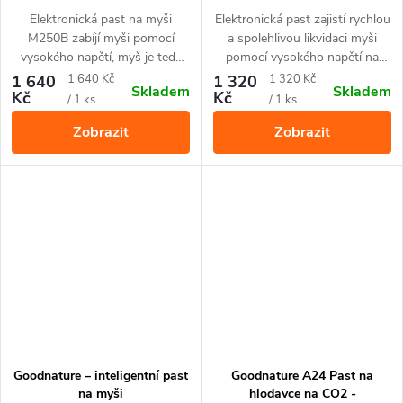
Elektronická past na myši
Elektronická past zajistí rychlou
M250B zabíjí myši pomocí
a spolehlivou likvidaci myši
vysokého napětí, myš je tedy
pomocí vysokého napětí na
usmrcena humánně šokem.
profesionální úrovni.
Měrná
Měrná
1 640
1 640 Kč
1 320
1 320 Kč
Skladem
Skladem
Kč
Kč
cena:
cena:
/ 1 ks
/ 1 ks
Zobrazit
Zobrazit
Goodnature – inteligentní past
Goodnature A24 Past na
na myši
hlodavce na CO2 -