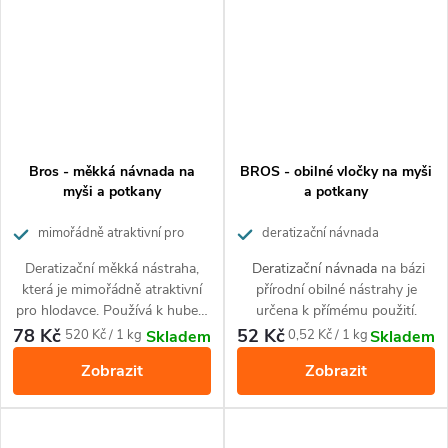
Bros - měkká návnada na
BROS - obilné vločky na myši
myši a potkany
a potkany
mimořádně atraktivní pro
deratizační návnada
hlodavce
obsahující směs obilovin
Deratizační měkká nástraha,
Deratizační návnada
na bázi
mimořádně atraktivní pro myši a
která je mimořádně atraktivní
přírodní obilné nástrahy je
potkany
pro hlodavce. Používá k hubení
určena k přímému použití.
potkana a myši domácí v
78 Kč
52 Kč
Měrná
Měrná
520 Kč / 1 kg
0,52 Kč / 1 kg
Skladem
Skladem
domácnostech a komunální
cena:
cena:
Zobrazit
Zobrazit
oblasti.