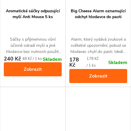
Aromatické sáčky odpuzující
Big Cheese Alarm oznamující
myší Anti Mouse 5 ks
odchyt hlodavce do pasti
Sáčky s příjmemnou vůní
Alarm, který vydává zvukové a
účinně odradí myši a jiné
světelné upozornění, pokud se
hlodavce bez nutnosti použití
hlodavec chytí do pasti. Ideální
chemikálie nebo elektronického
k použití na těžko přístupných
240 Kč
Měrná
Měrná
48 Kč / 1 ks
178
178 Kč
Skladem
Skladem
zařízení.
místech k pastem na potkany a
Kč
cena:
cena:
/ 1 ks
Zobrazit
myši.
Zobrazit