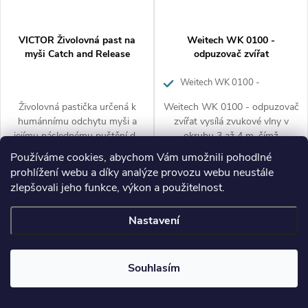
VICTOR Živolovná past na
Weitech WK 0100 -
myši Catch and Release
odpuzovač zvířat
Weitech WK 0100 -
odpuzovač zvířat
Živolovná pastička určená k
Weitech WK 0100 - odpuzovač
humánnímu odchytu myši a
zvířat vysílá zvukové vlny v
jejímu následnému puštění do
okruhu 3 až 4 m, čímž
volné přírody.
nechtěným zvířatům
Měrná
Měrná
272
272 Kč
1 332
1 332 Kč
Používáme cookies, abychom Vám umožnili pohodlné
Skladem
Skladem
znepříjemňuje pobyt v
Kč
Kč
cena:
cena:
/ 1 ks
/ 1 ks
prohlížení webu a díky analýze provozu webu neustále
chráněném prostoru a ti se tak
zlepšovali jeho funkce, výkon a použitelnost.
Zobrazit
Zobrazit
raději přesunou jinam. Ideální
použití k ochraně zahrad, aut,
Nastavení
garáží, okolí popelnic apod.
Učinný bojovník proti celé řadě
zvířat jako jsou krysy, myši, plši,
kuny a jiní hlodavci.
Souhlasím