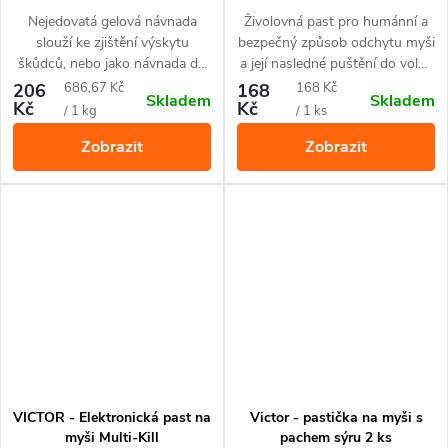
Nejedovatá gelová návnada
Živolovná past pro humánní a
slouží ke zjištění výskytu
bezpečný způsob odchytu myši
škůdců, nebo jako návnada do
a její nasledné puštění do volné
pasti.
přírody.
Měrná
Měrná
206
686,67 Kč
168
168 Kč
Skladem
Skladem
Kč
Kč
cena:
cena:
/ 1 kg
/ 1 ks
Zobrazit
Zobrazit
VICTOR - Elektronická past na
Victor - pastička na myši s
myši Multi-Kill
pachem sýru 2 ks