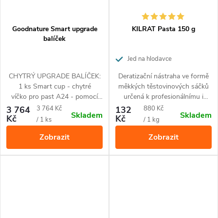
Goodnature Smart upgrade
KILRAT Pasta 150 g
balíček
Jed na hlodavce
CHYTRÝ UPGRADE BALÍČEK:
Deratizační nástraha ve formě
1 ks Smart cup - chytré
měkkých těstovinových sáčků
víčko pro past A24 - pomocí
určená k profesionálnímu i
technologie Bluetooth se
neprofesionálnímu použití.
Měrná
Měrná
3 764
3 764 Kč
132
880 Kč
Skladem
Skladem
propojuje s vaším chytrým
Kč
Kč
cena:
cena:
/ 1 ks
/ 1 kg
telefonem prostřednictvím
Zobrazit
Zobrazit
aplikace Goodnature
1 ks CO₂ bombička
1 ks automatický dávkovač
návnady