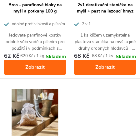
p
p
Bros - parafínové bloky na
2v1 deratizační stanička na
r
myši a potkany 100 g
myši + past na lezoucí hmyz
r
o
odolné proti vlhkosti a plísním
2 v 1
o
Jedovaté parafínové kostky
1 ks klíčem uzamykatelná
d
odolné vůči vodě a plísním pro
plastová stanička na myši a jiné
d
použití i v podmínkách s
druhy drobných hlodavců
u
vysokou vlhkostí, jako jsou
1 ks lepová past k odchytu
62 Kč
68 Kč
Měrná
Měrná
620 Kč / 1 kg
68 Kč / 1 ks
Skladem
Skladem
u
kuchyně, vlhké sklepy nebo
lezoucího hmyzu (švábi,
cena:
cena:
k
Zobrazit
Zobrazit
otevřený terén. Působí proti
mravenci, a další příbuzný
myším, potkanům a krysám.
hmyz)
k
t
t
ů
ů