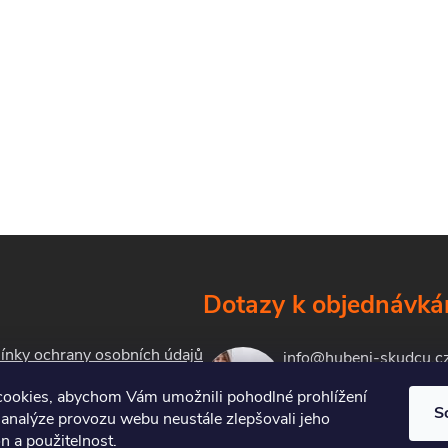
Dotazy k objednávk
nky ochrany osobních údajů
info@hubeni-skudcu.c
ookies, abychom Vám umožnili pohodlné prohlížení
S
 analýze provozu webu neustále zlepšovali jeho
kty
n a použitelnost.