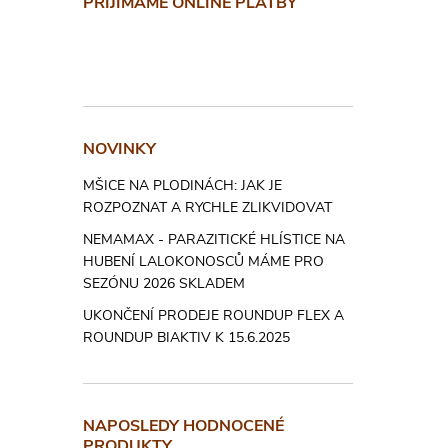
PŘIJÍMÁME ONLINE PLATBY
d
a
c
í
NOVINKY
p
MŠICE NA PLODINÁCH: JAK JE
ROZPOZNAT A RYCHLE ZLIKVIDOVAT
r
NEMAMAX - PARAZITICKÉ HLÍSTICE NA
v
HUBENÍ LALOKONOSCŮ MÁME PRO
SEZÓNU 2026 SKLADEM
k
UKONČENÍ PRODEJE ROUNDUP FLEX A
y
ROUNDUP BIAKTIV K 15.6.2025
v
ý
NAPOSLEDY HODNOCENÉ
PRODUKTY