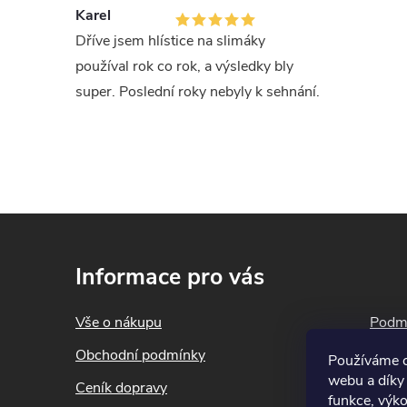
Karel
Dříve jsem hlístice na slimáky
používal rok co rok, a výsledky bly
super. Poslední roky nebyly k sehnání.
Z
á
Informace pro vás
p
a
Vše o nákupu
Podmí
t
Obchodní podmínky
Blog
Používáme c
í
webu a díky
Ceník dopravy
Konta
funkce, výko