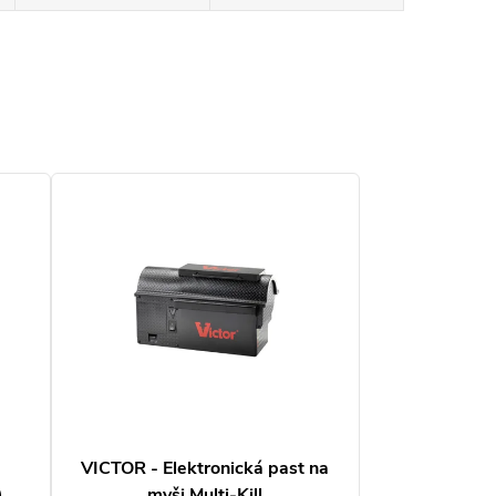
VICTOR - Elektronická past na
)
myši Multi-Kill