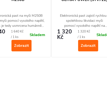
tronická past na myši M250B
Elektronická past zajistí rychlou
í myši pomocí vysokého napětí,
spolehlivou likvidaci myši
 je tedy usmrcena humánně
pomocí vysokého napětí na
40
1 320
šokem.
profesionální úrovni.
Měrná
Měrná
1 640 Kč
1 320 Kč
Skladem
Skla
Kč
cena:
cena:
/ 1 ks
/ 1 ks
Zobrazit
Zobrazit