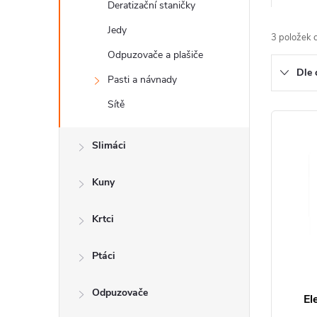
a
Deratizační staničky
z
Jedy
3
položek 
Odpuzovače a plašiče
e
Dle 
Pasti a návnady
n
Sítě
í
V
p
ý
Slimáci
r
p
Kuny
o
i
Krtci
d
s
u
p
Ptáci
k
r
Odpuzovače
El
t
o