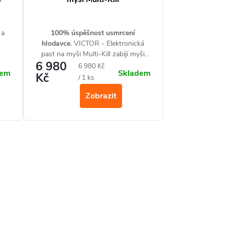
 a
100% úspěšnost usmrcení
hlodavce.
VICTOR - Elektronická
past na myši Multi-Kill zabíjí myši
6 980
pomocí vysokonapěťového výboje
Měrná
6 980 Kč
dem
Skladem
Kč
během několika sekund. Multi-Kill je
cena:
/ 1 ks
účinnější než tradiční pastičky.
Na
Zobrazit
jedno nastavení zabije až deset
myší -
ideální na chaty.