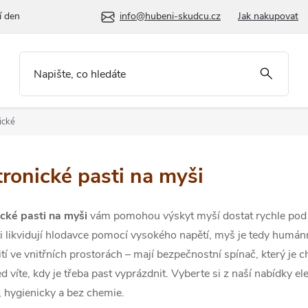
í den
info@hubeni-skudcu.cz
Jak nakupovat
ické
tronické pasti na myši
ické pasti na myši
vám pomohou výskyt myší dostat rychle pod k
ti likvidují hlodavce pomocí vysokého napětí, myš je tedy humá
tí ve vnitřních prostorách – mají
bezpečnostní spínač, který je ch
d víte, kdy je třeba past vyprázdnit. Vyberte si z naší nabídky e
 hygienicky a bez chemie.