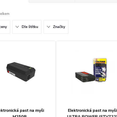
celkem
ceny
Dle štítku
Značky
ektronická past na myši
Elektronická past na myši
M250B
ULTRA POWER (STV722