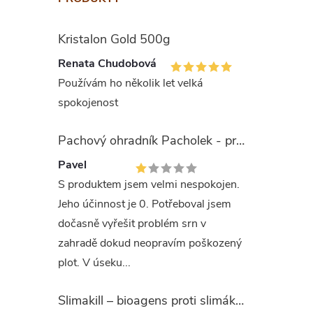
p
i
Kristalon Gold 500g
s
Renata Chudobová
Používám ho několik let velká
u
spokojenost
Pachový ohradník Pacholek - proti vysoké zvěři
Pavel
S produktem jsem velmi nespokojen.
Jeho účinnost je 0. Potřeboval jsem
dočasně vyřešit problém srn v
zahradě dokud neopravím poškozený
plot. V úseku...
Slimakill – bioagens proti slimákům (12 mil.)