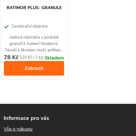
RATIMOR PLUS- GRANULE
Deratizační nástraha
Jedová nástraha v podobě
granulí k hubení hlodavců.
Slouží k likvidaci myší, potkanů
a krys uvnitř budov a jejich
78 Kč
Měrná
520 Kč / 1 kg
Skladem
bezprostřední blízkosti.
cena:
Zobrazit
O
Z
v
Informace pro vás
l
á
Vše o nákupu
á