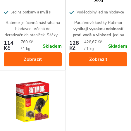
r
300g
r
o
Jed na potkany a myši s
Voděodolný jed na hlodavce
brodifakem
o
Ratimor je účinná nástraha na
Parafinové kostky Ratimor
d
hlodavce určená do
vynikají vysokou odolností
d
deratizačních staniček. Sáčky s
proti vodě a vlhkosti
. jed na
u
obsahem antikoagulantu
hlodavce je určený pro použití v
Měrná
Měrná
114
760 Kč
128
426,67 Kč
Skladem
Skladem
u
působí proti myším, potkanům
deratizačních staničkách.
Kč
Kč
cena:
cena:
/ 1 kg
/ 1 kg
k
a krysám a to i proti těm, které
Působí proti myším, potkanům
Zobrazit
Zobrazit
jiným nástrahám odolávají.
a krysám.
k
t
Balení 150 g.
t
ů
ů