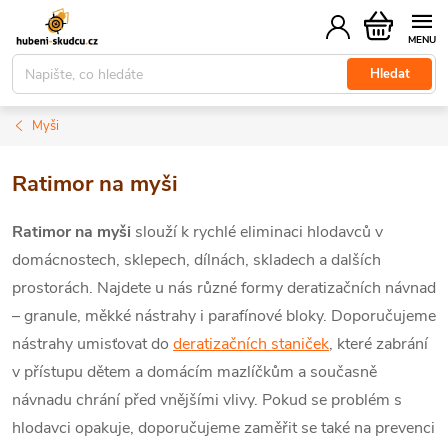
Přejít
Nákupní
na
košík
obsah
Hledat
Myši
Ratimor na myši
Ratimor na myši
slouží k rychlé eliminaci hlodavců v
domácnostech, sklepech, dílnách, skladech a dalších
prostorách. Najdete u nás různé formy deratizačních návnad
– granule, měkké nástrahy i parafínové bloky. Doporučujeme
nástrahy umisťovat do
deratizačních staniček
, které zabrání
v přístupu dětem a domácím mazlíčkům a současně
návnadu chrání před vnějšími vlivy.
Pokud se problém s
hlodavci opakuje, doporučujeme zaměřit se také na prevenci