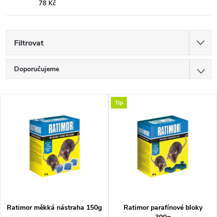
78 Kč
Filtrovat
Ř
Doporučujeme
a
Nejlevnější
V
Tip
z
Nejdražší
ý
Nejprodávanější
e
p
Abecedně
n
i
í
s
p
p
Ratimor měkká nástraha 150g
Ratimor parafínové bloky