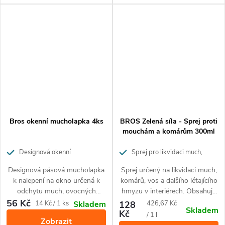
použití, nízkými provozními
použití na zahrádkách
náklady, špičkovou kvalitou
restaurací, terasách apod.
zpracování a navíc i svým
estetickým vzhledem.
Bros okenní mucholapka 4ks
BROS Zelená síla - Sprej proti
mouchám a komárům 300ml
Designová okenní
Sprej pro likvidaci much,
mucholapka - motýli
komárů, vos a dalšího létajícího
Designová pásová mucholapka
Sprej určený na likvidaci much,
hmyzu
k nalepení na okno určená k
komárů, vos a dalšího létajícího
odchytu much, ovocných
hmyzu v interiérech. Obsahuje
mušek a jiných druhů létajícího
rostlinné insekticidní složky.
56 Kč
Měrná
Měrná
14 Kč / 1 ks
128
426,67 Kč
Skladem
Skladem
hmyzu.
Kč
cena:
cena:
/ 1 l
Zobrazit