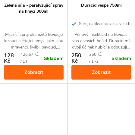
Zelená síla - paralyzující spray
Duracid vespe 750ml
na hmyz 300ml
Sprej na likvidaci vos a vosích
hnízd
Mrazící sprej okamžitě likviduje
Pěnový insekticid na likvidaci
lezoucí a létající hmyz, jako jsou
vos a vosích hnízd. Duracid má
mravenci, švábi, pavouci,
dvojí účinek hubící a odpuzující,
mouchy, vosy, můry a larvy.
aby si vosy nezačaly po likvidaci
Měrná
Měrná
128
426,67 Kč
250
250 Kč
Skladem
Skladem
Obsahuje rostlinné insekticidní
dělat na místě nové hnízdo.
Kč
Kč
cena:
cena:
/ 1 l
/ 1 ks
složky (geranioil). Neobsahuje
Zobrazit
Zobrazit
DEET.