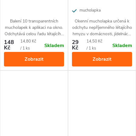
mucholapka
Balení 10 transparentních
Okenní mucholapka určená k
mucholapek k aplikaci na okno.
odchytu nepříjemného létajícího
Odchytává celou řadu létajícího
hmyzu v domácnosti, jídelnách,
hmyzu (mouchy, octomilky ad.).
kancelářích a kuchyních.
Měrná
Měrná
148
14,80 Kč
29
14,50 Kč
Skladem
Skladem
Snadné, diskrétní a efektivní
Kč
Kč
cena:
cena:
/ 1 ks
/ 1 ks
použití.
Zobrazit
Zobrazit