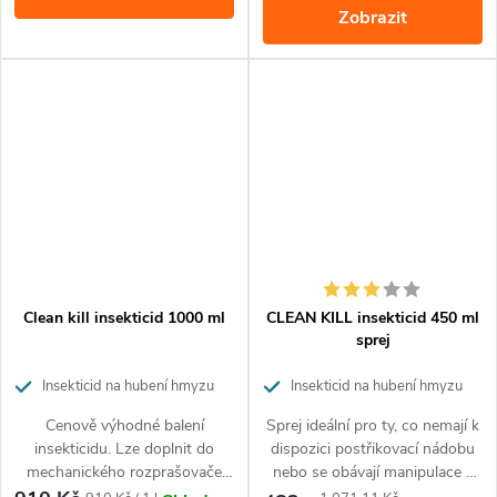
Zobrazit
Clean kill insekticid 1000 ml
CLEAN KILL insekticid 450 ml
sprej
Insekticid na hubení hmyzu
Insekticid na hubení hmyzu
Cenově výhodné balení
Sprej ideální pro ty, co nemají k
insekticidu. Lze doplnit do
dispozici postřikovací nádobu
mechanického rozprašovače
nebo se obávají manipulace s
nebo použit v zahradním
chemikáliemi. Součástí