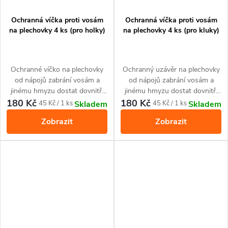
Ochranná víčka proti vosám
Ochranná víčka proti vosám
na plechovky 4 ks (pro holky)
na plechovky 4 ks (pro kluky)
Ochranné víčko na plechovky
Ochranný uzávěr na plechovky
od nápojů zabrání vosám a
od nápojů zabrání vosám a
jinému hmyzu dostat dovnitř.
jinému hmyzu dostat dovnitř.
Sada 4 kusů.
Sada 4 kusů.
180 Kč
180 Kč
Měrná
Měrná
45 Kč / 1 ks
45 Kč / 1 ks
Skladem
Skladem
cena:
cena:
Zobrazit
Zobrazit