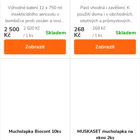
octomilky
Výhodné balení 12 x 750 ml
Past vhodná i zavěšení. K
insekticidního aerosolu v
použití doma i v obchodních,
bombičce proti vosám a vosím
obytných a průmyslových
hnízdům využijete zvláště,
objektech, jako jsou pekárny,
Měrná
Měrná
2 500
2 500 Kč
268
268 Kč
Skladem
Skladem
máte-li časté či velkém potíže s
restaurace. Návnada není
Kč
Kč
cena:
cena:
/ 1 ks
/ 1 ks
tímto hmyzem. Díky dávkovači
součástí pasti.
Zobrazit
Zobrazit
se přípravek Duracid Vespe
snadno směruje jak na letoucí
hmyz, tak se i do otvorů hnízd.
Mucholapka Biocont 10ks
MUSKASET mucholapka na
okno 2ks