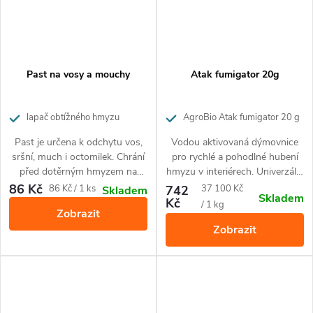
Past na vosy a mouchy
Atak fumigator 20g
lapač obtížného hmyzu
AgroBio Atak fumigator 20 g
Past je určena k odchytu vos,
Vodou aktivovaná dýmovnice
sršní, much i octomilek. Chrání
pro rychlé a pohodlné hubení
před dotěrným hmyzem na
hmyzu v interiérech. Univerzální
zahradách, balkonech, v
použití - zabije veškyrý hmyz
86 Kč
Měrná
Měrná
86 Kč / 1 ks
742
37 100 Kč
Skladem
Skladem
altánech ad.
od roztočů přes mravence až
Kč
cena:
cena:
/ 1 kg
Zobrazit
po vosy a šváby.
Zobrazit