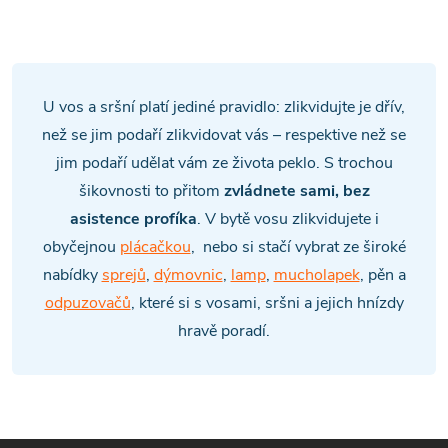
O
v
l
U vos a sršní platí jediné pravidlo: zlikvidujte je dřív,
á
než se jim podaří zlikvidovat vás – respektive než se
jim podaří udělat vám ze života peklo. S trochou
d
šikovnosti to přitom
zvládnete sami, bez
a
asistence profíka
. V bytě vosu zlikvidujete i
obyčejnou
plácačkou
, nebo si stačí vybrat ze široké
c
nabídky
sprejů
,
dýmovnic
,
lamp
,
mucholapek
, pěn a
í
odpuzovačů
, které si s vosami, sršni a jejich hnízdy
hravě poradí.
p
r
v