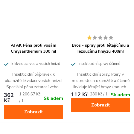
ATAK Pěna proti vosám
Bros - spray proti létajícímu a
Chrysanthemum 300 ml
lezoucímu hmyzu 400ml
k likvidaci vos a vosích hnízd
Insekticidní spray účinně
likvidující létající a lezoucí hmyz
Insekticidní přípravek k
Insekticidní spray, který v
okamžité likvidaci vosích hnízd.
místnostech okamžitě a účinně
Speciální pěna zatarasí vchod
likviduje létající hmyz (mouchy,
do hnízda, čímž zabrání vosám
komáry, moly) a lezoucí hmyz
112 Kč
Měrná
Měrná
362
1 206,67 Kč
280 Kč / 1 l
Skladem
Skladem
v odletu. Pěna se v dutině
(šváby, rusy, mravence, blechy).
Kč
cena:
cena:
/ 1 l
Zobrazit
hnízda rovnoměrně rozšiřuje a
Zobrazit
díky okamžitě účinným látkám
působí velmi efektivně.
Disponuje vynikajícím „knock-
down“ účinkem a