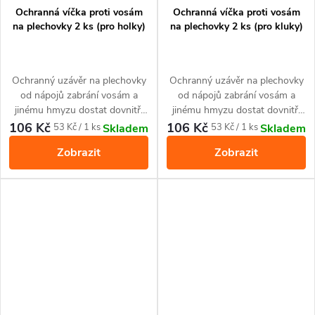
Ochranná víčka proti vosám
Ochranná víčka proti vosám
na plechovky 2 ks (pro holky)
na plechovky 2 ks (pro kluky)
Ochranný uzávěr na plechovky
Ochranný uzávěr na plechovky
od nápojů zabrání vosám a
od nápojů zabrání vosám a
jinému hmyzu dostat dovnitř.
jinému hmyzu dostat dovnitř.
Sada 2 kusů.
Sada 2 kusů.
106 Kč
106 Kč
Měrná
Měrná
53 Kč / 1 ks
53 Kč / 1 ks
Skladem
Skladem
cena:
cena:
Zobrazit
Zobrazit