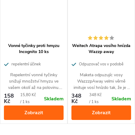
Vonné tyčinky proti hmyzu
Weitech Atrapa vosího hnízda
Incognito 10 ks
Wazzp away
repelentní účinek
Odpuzovač vos v podobě
vosího hnízda
Repelentní vonné tyčinky
Maketa odpuzujíc vosy
snižují množství hmyzu ve
WazzzpAway velmi věrně
vašem okolí až na polovinu.
imituje vosí hnízdo tak, že je k
Vytvoří kolem vás ochrannou
nerozeznání od toho, které si
Měrná
Měrná
158
15,80 Kč
348
348 Kč
Skladem
Skladem
bariéru proti bodavému hmyzu
vosy samy stavějí. A protože
Kč
Kč
cena:
cena:
/ 1 ks
/ 1 ks
s příjemnou citronovou vůní.
jsou vosy velmi teritoriální a
Zobrazit
Zobrazit
Jsou účinné proti veškerým
nestaví si hnízda v blízkosti
druhům bodavého hmyzu.
jiných, místu, kde umístíte
WazzzpAway, se raději
obloukem vyhnou.