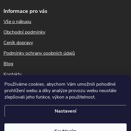
Z
k
Informace pro vás
y
á
Vše o nákupu
v
p
Obchodní podmínky
ý
a
Ceník dopravy
p
t
Podmínky ochrany osobních údajů
i
Blog
í
s
Kontakty
u
Používáme cookies, abychom Vám umožnili pohodlné
Dotazy k objednávkám
prohlížení webu a díky analýze provozu webu neustále
info@hubeni-skudcu.cz
zlepšovali jeho funkce, výkon a použitelnost.
Nastavení
Copyright 2026
Hubeni-skudcu.cz
. Všechna práva vyhrazena.
Upravit