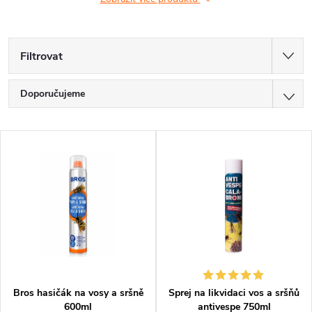
Filtrovat
Ř
Doporučujeme
a
Nejlevnější
V
z
Nejdražší
ý
Nejprodávanější
e
p
Abecedně
n
i
í
s
p
p
Bros hasičák na vosy a sršně
Sprej na likvidaci vos a sršňů
600ml
antivespe 750ml