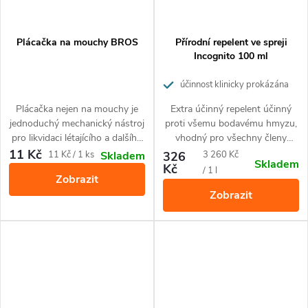
Plácačka na mouchy BROS
Přírodní repelent ve spreji
Incognito 100 ml
účinnost klinicky prokázána
Plácačka nejen na mouchy je
Extra účinný repelent účinný
jednoduchý mechanický nástroj
proti všemu bodavému hmyzu,
pro likvidaci létajícího a dalšího
vhodný pro všechny členy
obtížného hmyzu. Plácačky
rodiny včetně malých dětí od 6
11 Kč
Měrná
Měrná
11 Kč / 1 ks
326
3 260 Kč
Skladem
Skladem
BROS jsou z odolného plastu
měsíců,
pro všechny podnebné
Kč
cena:
cena:
/ 1 l
Zobrazit
dostupné v několikabarevných
pásy včetně tropických.
Zobrazit
provedeních.