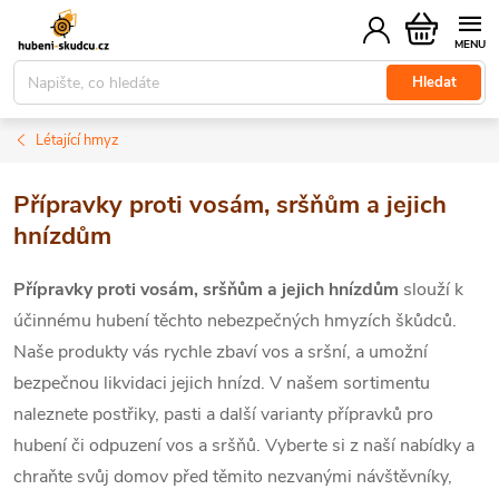
Přejít
Nákupní
na
košík
obsah
Hledat
Létající hmyz
Přípravky proti vosám, sršňům a jejich
hnízdům
Přípravky proti vosám, sršňům a jejich hnízdům
slouží k
účinnému hubení těchto nebezpečných hmyzích škůdců.
Naše produkty vás rychle zbaví vos a sršní, a umožní
bezpečnou likvidaci jejich hnízd. V našem sortimentu
naleznete postřiky, pasti a další varianty přípravků pro
hubení či odpuzení vos a sršňů. Vyberte si z naší nabídky a
chraňte svůj domov před těmito nezvanými návštěvníky,