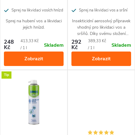
r
r
o
Sprej na likvidaci vosích hnízd
Sprej na likvidaci vos a sršní
o
Sprej na hubení vos a likvidaci
Insekticidní aerosolvý přípravek
d
jejich hnízd.
vhodný pro likvidaci vos a
d
sršňů. Díky svému složení
u
likviduje velmi dobře také celá
Měrná
Měrná
248
413,33 Kč
292
389,33 Kč
Skladem
Skladem
u
hnízda. Rychlý a dlouhodobý
Kč
Kč
cena:
cena:
/ 1 l
/ 1 l
k
účinek Antivespe spreje proti
Zobrazit
Zobrazit
vosám zajišťuje kombinace
k
t
insekticidních látek spolu se
synergistickou složkou zvyšující
t
Tip
jejich působení proti hmyzu.
ů
ů