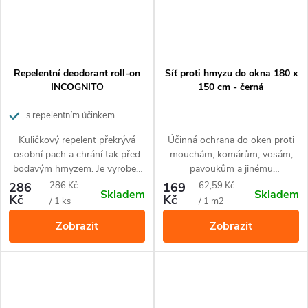
Repelentní deodorant roll-on
Síť proti hmyzu do okna 180 x
INCOGNITO
150 cm - černá
s repelentním účinkem
Kuličkový repelent překrývá
Účinná ochrana do oken proti
osobní pach a chrání tak před
mouchám, komárům, vosám,
bodavým hmyzem. Je vyroben
pavoukům a jinému
100% z přírodních složek.
nepříjemnému hmyzu. Snadná
Měrná
Měrná
286
286 Kč
169
62,59 Kč
Skladem
Skladem
instalace. Snímatelná a
Kč
Kč
cena:
cena:
/ 1 ks
/ 1 m2
přepíratelná.
Zobrazit
Zobrazit