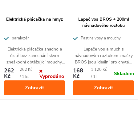
Elektrická plácačka na hmyz
Lapač vos BROS + 200ml
návnadového roztoku
paralyzér
Past na vosy a mouchy
Elektrická plácačka snadno a
Lapače vos a much s
čistě bez zanechání skvrn
návnadovým roztokem značky
zneškodní obtěžující mouchy,
BROS jsou ideální pro chytání
vosy, komáry a jiný nepříjemný
vos na zahradě, terase či na
Měrná
Měrná
262
262 Kč
168
1 120 Kč
Skladem
hmyz. Pro vnitřní i venkovní
zahrádkách restaurací.
Kč
Kč
Vyprodáno
cena:
cena:
/ 1 ks
/ 1 l
použití. Ideální pomocník při
Návnadový roztok obsahuje
Zobrazit
Zobrazit
kempování, grilování nebo
aromatické složky, které nalákají
posezení na terase.
vosy dovnitř do lapače, z
kterého se po té už nemohou
dostat ven. Past na vosy BROS
lez použít opakovaně a roztok
do ní lze dokoupit.