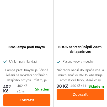
dlouhodobým reziduálním
efektem.
Bros lampa proti hmyzu
BROS náhradní náplň 200ml
do lapače vos
UV lampa k likvidaci
Past na vosy a mouchy
obtížného létajícího hmyzu
náhradní náplň
Lampa proti hmyzu je účinné
Náhradní náplň do lapače vos a
řešení na likvidaci obtížného
much značky BROS obsahuje
létajícího hmyzu. Přístroj je
aromatické látky, které vosy
ideální pro použití do místností,
velmi přitahují. Po té, co vlétnou
98 Kč
Měrná
Měrná
402
402 Kč
490 Kč / 1 l
Skladem
Skladem
domů, zahradních altánů a
malým otvůrkem dovnitř, se už
Kč
cena:
cena:
/ 1 ks
Zobrazit
menších hospodářských
ale nemohou dostat ven a tak
Zobrazit
stavení. Tato lampa vyniká
uvnitř během několika chvil
vysokou účinností, snadností
uhynou. Lapač je vhodný pro