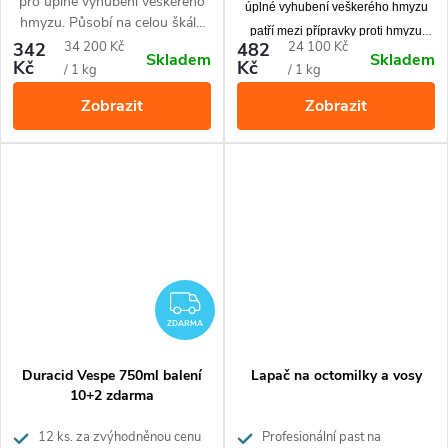
pro úplné vyhubení veškerého
úplné vyhubení veškerého hmyzu
hmyzu. Působí na celou škálu
patří mezi přípravky proti hmyzu
hmyzích škůdců, od roztočů až
Měrná
Měrná
342
34 200 Kč
482
24 100 Kč
působící na celou škálu hmyzích
Skladem
Skladem
po šváby.
Kč
Kč
cena:
cena:
/ 1 kg
/ 1 kg
škůdců od roztočů až po šváby.
Zobrazit
Zobrazit
ZDARMA
ZDARMA
Duracid Vespe 750ml balení
Lapač na octomilky a vosy
10+2 zdarma
12 ks. za zvýhodněnou cenu
Profesionální past na