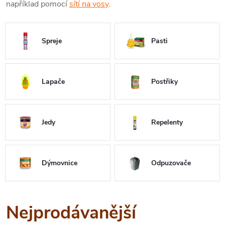
například pomocí
sítí na vosy
.
Spreje
Pasti
Lapače
Postřiky
Jedy
Repelenty
Dýmovnice
Odpuzovače
Nejprodávanější