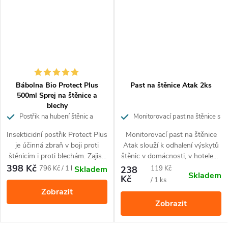
nezanechává skvrny ani na stěnách, ošacení, textiliích apod.
Mezi
výhody
Atak fumigatoru patří jednoduché a bezpečné
použití. Přípravek nezpůsobuje požár, neobsahuje hnací
plyn a má zpožděné rozptýlení kouře. Vznikající suchý kouř
má výbornou penetrační schopnost. Rychlý účinek a vysoká
Bábolna Bio Protect Plus
Past na štěnice Atak 2ks
500ml Sprej na štěnice a
účinnost. Není mastný, nezanechává rezidua ani skvrny.
blechy
Postřik na hubení štěnic a
Monitorovací past na štěnice s
Cíloví škůdci
:
blech
atraktantem
Insekticidní postřik Protect Plus
Monitorovací past na štěnice
je účinná zbraň v boji proti
Atak slouží k odhalení výskytů
Lezoucí hmyz a larvy (švábi, blechy, moli, brouci,
štěnicím i proti blechám. Zajistí
štěnic v domácnosti, v hotelech
pavouci, mravenci a další).
úplnou likvidaci štěnic či blech v
či ubytovnách. Narozdíl od
398 Kč
Měrná
Měrná
796 Kč / 1 l
238
119 Kč
Skladem
Skladem
počátečních fázích zamoření.
většiny lapačů láká štěnice k
Kč
Létavý hmyz a larvy (mouchy, komáři, moli, vosy, sršni
cena:
cena:
/ 1 ks
Hubí dospělce a nymfy.
sobě i z větší vzdálenosti, díky
Zobrazit
a další).
Zabraňuje hmyzu v
přírodnímu atraktantu.
Zobrazit
Prachoví roztoči.
rozmnožování. Působí
Přilákané štěnice se k pasti
kontaktně a plochu chrání
přilepí.