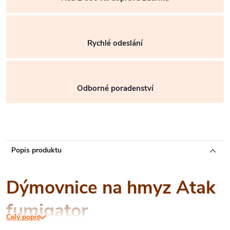
Rychlé odeslání
Odborné poradenství
Popis produktu
Dýmovnice na hmyz Atak
fumigator
Celý popis