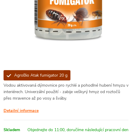
AgroBio Atak fumigator 20 g
Vodou aktivovaná dýmovnice pro rychlé a pohodlné hubení hmyzu v
interiérech. Univerzální použití - zabije veškyrý hmyz od roztočů
přes mravence až po vosy a šváby.
Detailní informace
Skladem