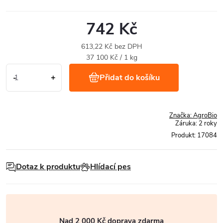
742 Kč
613,22 Kč bez DPH
Měrná
37 100 Kč / 1 kg
cena:
Přidat do košíku
Značka:
AgroBio
Záruka
:
2 roky
Produkt:
17084
Dotaz k produktu
Hlídací pes
Nad 2 000 Kč doprava zdarma