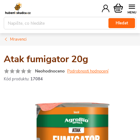
Přejít
Nákupní
na
košík
obsah
Hledat
Mravenci
Atak fumigator 20g
Neohodnoceno
Podrobnosti hodnocení
Kód produktu:
17084