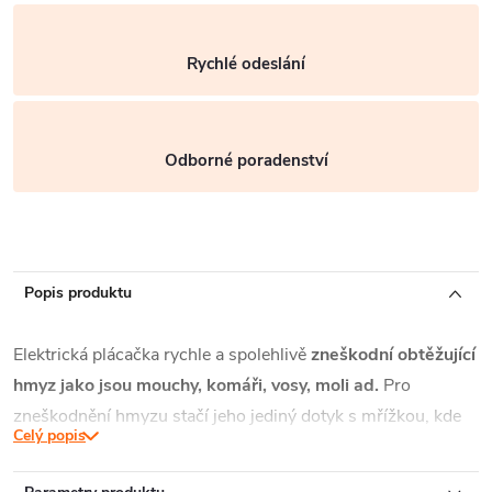
Rychlé odeslání
Odborné poradenství
Popis produktu
Elektrická plácačka rychle a spolehlivě
zneškodní obtěžující
hmyz jako jsou mouchy, komáři, vosy, moli ad.
Pro
zneškodnění hmyzu stačí jeho jediný dotyk s mřížkou, kde
Celý popis
se vytvoří elektrické napětí a hmyz zcela paralyzuje.
Likvidace je tak čistě bez skvrn na stěnách a zcela bez