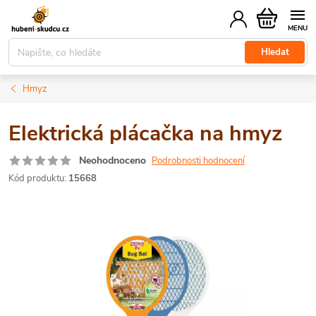
Přejít
Nákupní
na
košík
obsah
Hledat
Hmyz
Elektrická plácačka na hmyz
Neohodnoceno
Podrobnosti hodnocení
Kód produktu:
15668