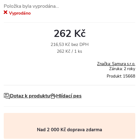
Položka byla vyprodána…
Vyprodáno
262 Kč
216,53 Kč bez DPH
Měrná
262 Kč / 1 ks
cena:
Značka:
Samura s.r.o.
Záruka
:
2 roky
Produkt:
15668
Dotaz k produktu
Hlídací pes
Nad 2 000 Kč doprava zdarma