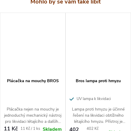
Nekopírujte texty ani fotografie.
Tento text je chráněn
autorským zákonem. K jeho použití potřebujete předchozí
písemný souhlas redakce webu
www.hubeni-skudcu.cz
Plácačka na mouchy BROS
Bros lampa proti hmyzu
UV lampa k likvidaci
obtížného létajícího hmyzu
Plácačka nejen na mouchy je
Lampa proti hmyzu je účinné
jednoduchý mechanický nástroj
řešení na likvidaci obtížného
pro likvidaci létajícího a dalšího
létajícího hmyzu. Přístroj je
obtížného hmyzu. Plácačky
ideální pro použití do místností,
11 Kč
Měrná
Měrná
11 Kč / 1 ks
402
402 Kč
Skladem