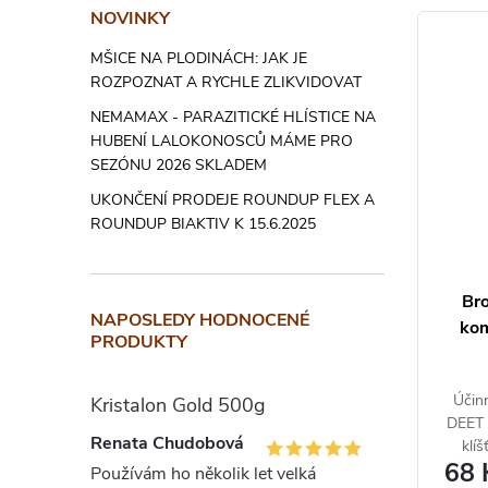
p
NOVINKY
V
r
MŠICE NA PLODINÁCH: JAK JE
ý
o
ROZPOZNAT A RYCHLE ZLIKVIDOVAT
p
d
NEMAMAX - PARAZITICKÉ HLÍSTICE NA
HUBENÍ LALOKONOSCŮ MÁME PRO
i
u
SEZÓNU 2026 SKLADEM
s
UKONČENÍ PRODEJE ROUNDUP FLEX A
k
ROUNDUP BIAKTIV K 15.6.2025
p
t
r
ů
Bro
o
NAPOSLEDY HODNOCENÉ
kom
PRODUKTY
d
Účin
u
Kristalon Gold 500g
DEET 
Renata Chudobová
k
klí
68 
Používám ho několik let velká