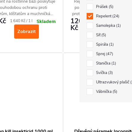
nt na rostlinné bázi poskytuje
Repelentní sprej na rostlinné bá
Prášek
5
louhodobou ochranu proti
poskytuje dlouhodobou ochra
ům, klíšťatům a muchničkám.
proti komárům, klíšťatům a čer
Repelent
24
Kč
120
Neobsahuje DEET.
muškám. Neobsahuje DEET.
Měrná
Měrná
1 640 Kč / 1 l
1 333,33 Kč
Skladem
Skla
Samolepka
1
Kč
cena:
cena:
/ 1 l
Zobrazit
Síť
5
Zobrazit
Spirála
1
Sprej
47
Stanička
1
Svíčka
3
Ultrazvukový plašič
Vábnička
5
n kill insekticid 1000 ml
Dřevěný náramek Incognit