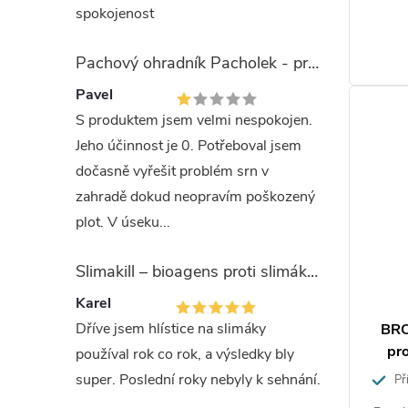
t
spokojenost
ů
Pachový ohradník Pacholek - proti vysoké zvěři
Pavel
S produktem jsem velmi nespokojen.
Jeho účinnost je 0. Potřeboval jsem
dočasně vyřešit problém srn v
zahradě dokud neopravím poškozený
plot. V úseku...
Slimakill – bioagens proti slimákům (12 mil.)
Karel
Dříve jsem hlístice na slimáky
BRO
pr
používal rok co rok, a výsledky bly
super. Poslední roky nebyly k sehnání.
Pří