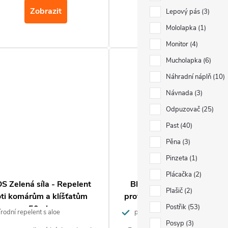
použití. Může se aplikovat na kůž
cena:
cena:
Zobrazit
Zobrazit
Lepový pás
3
na oblečení, čímž zajišťuje zesíle
ochranu.
Mololapka
1
Monitor
4
Mucholapka
6
Náhradní náplň
10
Návnada
3
Odpuzovač
25
Past
40
Pěna
3
Pinzeta
1
Plácačka
2
S Zelená síla - Repelent
BROS ZELENÁ SÍLA Spra
Plašič
2
oti komárům a klíšťatům
proti komárům a klíšťatům 
Postřik
53
50ml
ml
rodní repelent s aloe
přírodní sprej
Posyp
3