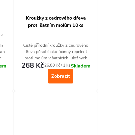
Kroužky z cedrového dřeva
proti šatním molům 10ks
le
i?
Čistě přírodní kroužky z cedrového
lům
dřeva působí jako účinný repelent
hned
proti molům v šatnících, úložných
268 Kč
boxech a skříních a zároveň v nich
Měrná
26,80 Kč / 1 ks
dem
Skladem
z
zanechají svěží vůni.
cena:
Zobrazit
le,
ců.