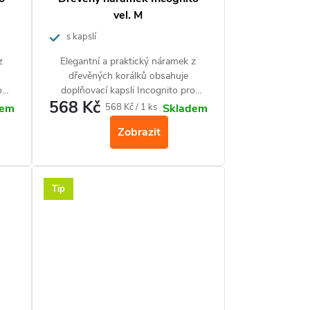
vel. M
s kapslí
z
Elegantní a praktický náramek z
dřevěných korálků obsahuje
o
doplňovací kapsli Incognito pro
568 Kč
ochranu do přírody.
Měrná
568 Kč / 1 ks
dem
Skladem
cena:
Zobrazit
Tip