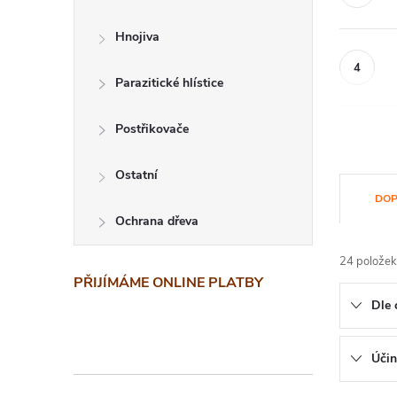
Hnojiva
Parazitické hlístice
Postřikovače
Ostatní
Ř
DOP
a
Ochrana dřeva
z
24
položek
PŘIJÍMÁME ONLINE PLATBY
e
Dle 
n
í
Účin