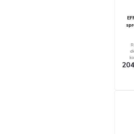
EF
spr
R
d
ko
204