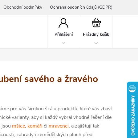
Obchodní podmínky
Ochrana osobních údajů (GDPR)
Nákupní
košík
Přihlášení
Prázdný košík
hubení savého a žravého
me pro vás širokou škálu produktů, které vás zbaví
cké varianty, aby si každý vybral vhodné řešení dle
o jsou
mšice
,
komáři
či
mravenci
, a zajišťují tak
nosti, zahrady i zemědělských ploch před