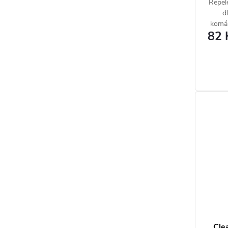
Repele
d
komár
82 
Clea