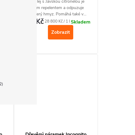
zi
Bio olej s Jávskou citronelou je
nu
silným repelentem a odpuzuje
ným
veškerý hmyz. Pomáhá také v
288 Kč
aromaterapii blahodárně na naši
Měrná
28 800 Kč / 1 l
Skladem
dem
psychiku.
cena:
Zobrazit
2
o
Dřevěný náramek Incognito