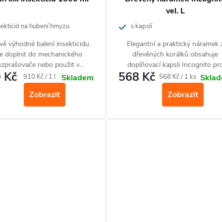
vel. L
sekticid na hubení hmyzu
s kapslí
ě výhodné balení insekticidu.
Elegantní a praktický náramek 
e doplnit do mechanického
dřevěných korálků obsahuje
ozprašovače nebo použit v
doplňovací kapsli Incognito pr
 Kč
568 Kč
ním postřikovači. Clean Kill je
ochranu do přírody.
Měrná
Měrná
910 Kč / 1 l
568 Kč / 1 ks
Skladem
Skla
ý proti všem známým druhům
cena:
cena:
Zobrazit
Zobrazit
hmyzu.