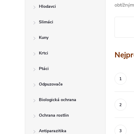
a
obtížný
Hlodavci
n
n
Slimáci
í
Kuny
p
Nejpr
Krtci
a
n
Ptáci
e
Odpuzovače
l
Biologická ochrana
Ochrana rostlin
Antiparazitika