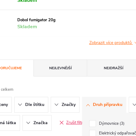
Skladem
Dobol fumigator 20g
Skladem
Zobrazit více produktů
ORUČUJEME
NEJLEVNĚJŠÍ
NEJDRAŽŠÍ
 celkem
ceny
Dle štítku
Značky
Druh přípravku
ná látka
Značka
Zrušit filtry
Dýmovnice
3
Elektrický odpařova