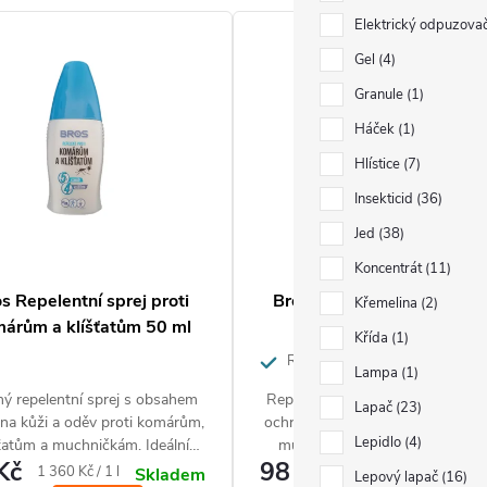
Elektrický odpuzova
Gel
4
Granule
1
Háček
1
Hlístice
7
Insekticid
36
Jed
38
Koncentrát
11
s Repelentní sprej proti
Bros spray proti komárům
Křemelina
2
árům a klíšťatům 50 ml
klíšťatům 90 ml
Křída
1
Repelentní sprej s dlouhodobý
Lampa
1
účinkem proti komárům. klíšťatům a
ný repelentní sprej s obsahem
Repelentní sprej poskytuje účin
Lapač
23
mouchám.
na kůži a oděv proti komárům,
ochranu proti komárům. klíšťatů
Lepidlo
4
šťatům a muchničkám. Ideální
muchničkám. Repelent ve sprej
Kč
98 Kč
balení na cesty.
umožňuje pohotové a pohodln
Měrná
Měrná
1 360 Kč / 1 l
1 088,89 Kč / 1 l
Skladem
Skla
Lepový lapač
16