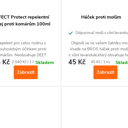
FECT Protect repelentní
Háček proti molům
ej proti komárům 100ml
Odpuzovač molů s vůní levandu
epelent pro celou rodinu s
Objevili se ve vašem šatníku mol
louhodobým účinkem proti
Vsaďe na BROS háček proti mo
márům. Neobsahuje DEET.
s vůní levandule,který obsahuje 
 Kč
45 Kč
dvě účinné složky. Insekticidní
Měrná
Měrná
2 040 Kč / 1 l
45 Kč / 1 ks
Skladem
Skla
složku působící na létající hmy
cena:
cena:
Zobrazit
Zobrazit
poškozující textil a aroma levandu
které je odpuzuje. Háček proti
molům působí ve skříni až 6 měsí