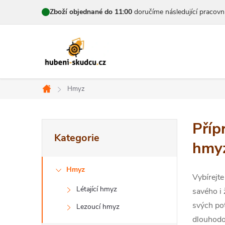
Přejít
Zboží objednané do 11:00
doručíme následující pracovn
na
obsah
Hmyz
Domů
P
Příp
Přeskočit
Kategorie
kategorie
o
hmy
s
Hmyz
Vybírejt
t
Létající hmyz
savého i 
r
svých po
Lezoucí hmyz
dlouhodo