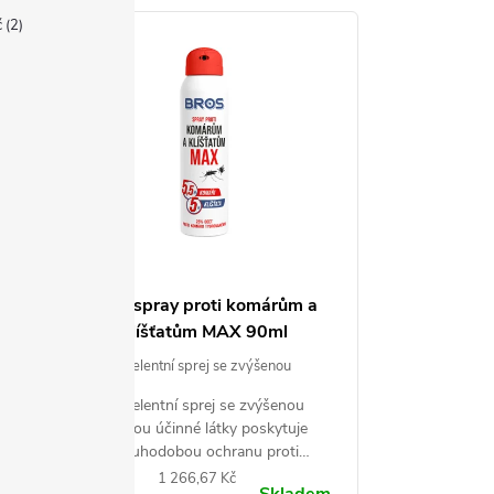
č
2
 a
Bros spray proti komárům a
klíšťatům MAX 90ml
m
Repelentní sprej se zvýšenou
dávkou účinné látky pro dlouhodobou
nou
Repelentní sprej se zvýšenou
ochranu proti komárům, klíšťatům a
m a
dávkou účinné látky poskytuje
mouchám.
i
dlouhodobou ochranu proti
114
é
komárům, klíšťatům a mouchám.
Měrná
1 266,67 Kč
dem