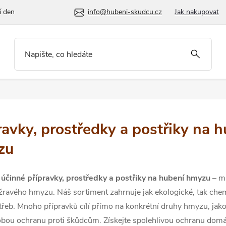
í den
info@hubeni-skudcu.cz
Jak nakupovat
ravky, prostředky a postřiky na 
zu
e
účinné přípravky, prostředky a postřiky na hubení hmyzu
– má
žravého hmyzu. Náš sortiment zahrnuje jak ekologické, tak chemi
třeb.
Mnoho přípravků cílí přímo na konkrétní druhy hmyzu, jak
bou ochranu proti škůdcům.
Získejte spolehlivou
ochranu domác