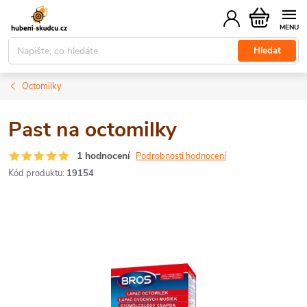
Přejít
Nákupní
na
košík
obsah
Hledat
Octomilky
Past na octomilky
1 hodnocení
Podrobnosti hodnocení
Kód produktu:
19154