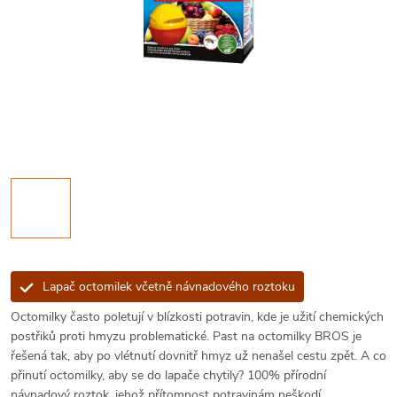
Lapač octomilek včetně návnadového roztoku
Octomilky často poletují v blízkosti potravin, kde je užití chemických
postřiků proti hmyzu problematické. Past na octomilky BROS je
řešená tak, aby po vlétnutí dovnitř hmyz už nenašel cestu zpět. A co
přinutí octomilky, aby se do lapače chytily? 100% přírodní
návnadový roztok, jehož přítomnost potravinám neškodí.