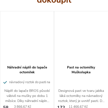
dovnitř a po té jej důkladně uzavřete. Vhodné umístění
lapače octomilek : v kuchyni v blízkosti potravin, ovoce či
odpadkového koše, na zahradě, poblíž posezení na terase
apod., zkrátka tam kde se hmyz vyskytuje. Návnadový
roztok (atraktant) ztrácí po měsíci po naplnění svou
účinnost. Pokud chcete lapač i nadále používat,
doporučujeme ho znovu naplnit náhradní náplní.
První pomoc při zasažení
Náhradní náplň do lapače
Past na octomilky
octomilek
Muškolapka
Náplň do lapače octomilek BROS nevyvolává žádné zdraví
nebezpečné interakce. V případě potřeby vyhledejte
návnadový roztok do pasti na
lékařskou pomoc.
octomilky
Náplň do lapače BROS působí
Designová past ve tvaru jablka
vábivě na mušky po dobu 1
láká octomilky na návnadový
Skladování přípravku
měsíce. Díky náhradní náplně
roztok, který je uvnitř pasti. Do
do lapače octomilek můžete
restaurací, obchodů, ke
Měrná
Měrná
58
3 866,67 Kč
172
11 466,67 Kč