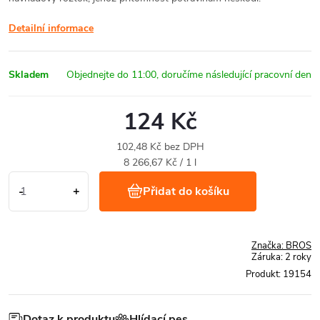
Detailní informace
Skladem
124 Kč
102,48 Kč bez DPH
Měrná
8 266,67 Kč / 1 l
cena:
Přidat do košíku
Značka:
BROS
Záruka
:
2 roky
Produkt:
19154
Dotaz k produktu
Hlídací pes