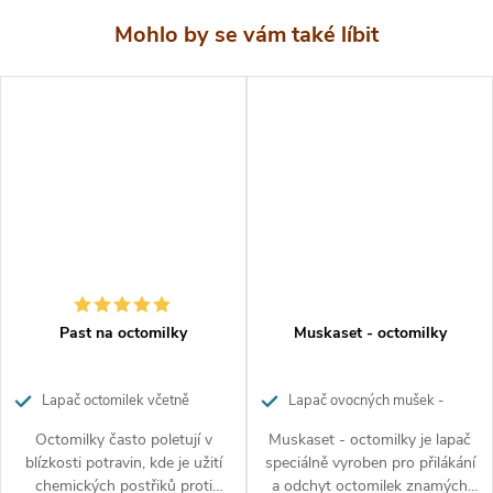
Skladování přípravku
Skladujte na chladném a suchém místě, uchovávejte při
teplotě: 5°C - 40°C.
Balení
plastový obal a návnadový roztok 15 ml
Past na octomilky
Muskaset - octomilky
Upozornění související s
Lapač octomilek včetně
Lapač ovocných mušek -
bezpečností
návnadového roztoku
octomilek
Octomilky často poletují v
Muskaset - octomilky je lapač
blízkosti potravin, kde je užití
speciálně vyroben pro přilákání
chemických postřiků proti
a odchyt octomilek znamých