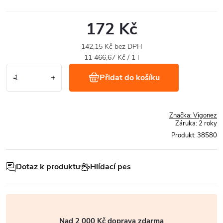
172 Kč
142,15 Kč bez DPH
Měrná
11 466,67 Kč / 1 l
cena:
Přidat do košíku
Značka:
Vigonez
Záruka
:
2 roky
Produkt:
38580
Dotaz k produktu
Hlídací pes
Nad 2 000 Kč doprava zdarma