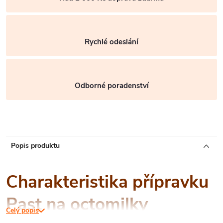
Rychlé odeslání
Odborné poradenství
Popis produktu
Charakteristika přípravku
Past na octomilky
Celý popis