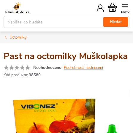
Přejít
Nákupní
na
košík
obsah
Hledat
Octomilky
Past na octomilky Muškolapka
Neohodnoceno
Podrobnosti hodnocení
Kód produktu:
38580