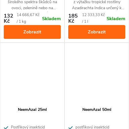
širokého spektra škůdců na
z výtažku tropické rostliny
ovoci, zelenině nebo na
Azadirachta Indica určený k
okrasných rostlinách. Účinný
hubení larev smutnic v
Měrná
Měrná
132
14 666,67 Kč
185
12 333,33 Kč
Skladem
Skladem
proti mandelinkám, mšicím,
substrátu.
Kč
Kč
cena:
cena:
/ 1 kg
/ 1 l
obaleči jablečnému, molicím,
Zobrazit
Zobrazit
vlnatce krvavé a dřepčíkům.
NeemAzal 25ml
NeemAzal 50ml
Postřikový insekticid
postřikový insekticid