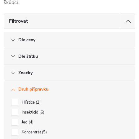
škůdci.
Filtrovat
Dle ceny
Dle štítku
Značky
Druh přípravku
Hlístice
2
Insekticid
6
Jed
4
Koncentrát
5