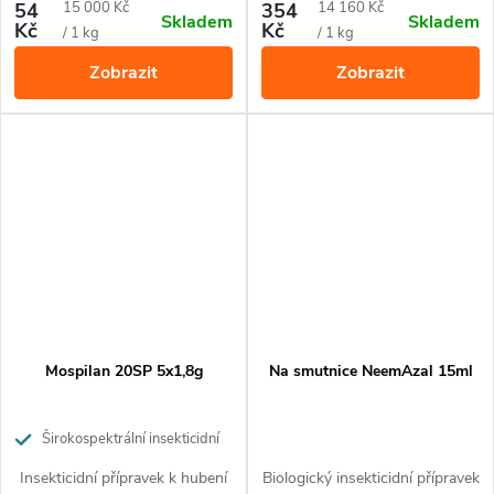
okrasných rostlinách. Účinný
okrasných rostlinách. Účinný
Měrná
Měrná
54
15 000 Kč
354
14 160 Kč
Skladem
Skladem
proti mandelince, mšicím,
proti mandelince, mšicím,
Kč
Kč
cena:
cena:
/ 1 kg
/ 1 kg
obaleči jablečnému, molici,
obaleči jablečnému, molici,
Zobrazit
Zobrazit
vlnatce krvavé.
vlnatce krvavé.
Mospilan 20SP 5x1,8g
Na smutnice NeemAzal 15ml
Širokospektrální insekticidní
přípravek pro ochranu ovoce,
Insekticidní přípravek k hubení
Biologický insekticidní přípravek
zeleniny a okrasných rostlin