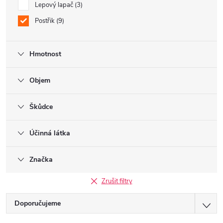
Lepový lapač
3
Postřik
9
Hmotnost
Objem
Škůdce
Účinná látka
Značka
Zrušit filtry
Ř
Doporučujeme