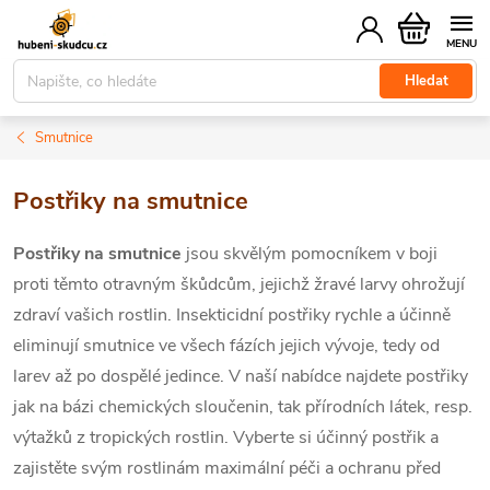
Přejít
Nákupní
na
košík
obsah
Hledat
Smutnice
Postřiky na smutnice
Postřiky na smutnice
jsou skvělým pomocníkem v boji
proti těmto otravným škůdcům, jejichž žravé larvy ohrožují
zdraví vašich rostlin. Insekticidní postřiky rychle a účinně
eliminují smutnice ve všech fázích jejich vývoje, tedy od
larev až po dospělé jedince. V naší nabídce najdete postřiky
jak na bázi chemických sloučenin, tak přírodních látek, resp.
výtažků z tropických rostlin. Vyberte si účinný postřik a
zajistěte svým rostlinám maximální péči a ochranu před