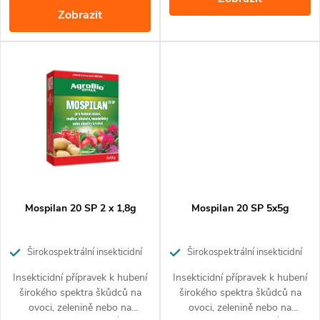
k
Zobrazit
k
t
t
ů
ů
Mospilan 20 SP 2 x 1,8g
Mospilan 20 SP 5x5g
Širokospektrální insekticidní
Širokospektrální insekticidní
přípravek pro ochranu ovoce,
přípravek pro ochranu ovoce,
Insekticidní přípravek k hubení
Insekticidní přípravek k hubení
zeleniny a okrasných rostlin
zeleniny a okrasných rostlin
širokého spektra škůdců na
širokého spektra škůdců na
ovoci, zelenině nebo na
ovoci, zelenině nebo na