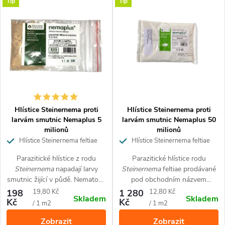
V
Tip
Tip
z
Nejdražší
ý
Nejprodávanější
e
p
Abecedně
n
i
í
s
p
p
Hlístice Steinernema proti
Hlístice Steinernema proti
r
larvám smutnic Nemaplus 5
larvám smutnic Nemaplus 50
milionů
milionů
r
o
Hlístice Steinernema feltiae
Hlístice Steinernema feltiae
proti larvám smutnic na 10 m2
proti larvám smutnic na 100 m2
o
Parazitické hlístice z rodu
Parazitické hlístice rodu
d
Steinernema
napadají larvy
Steinernema
feltiae prodávané
d
smutnic žijící v půdě. Nematody
pod obchodním názvem
u
se aktivně pohybují a pomocí
Nemaplus
napadají larvy
Měrná
Měrná
198
19,80 Kč
1 280
12,80 Kč
Skladem
Skladem
u
čichu vyhledávají larvy smutnic.
smutnic žijících v půdě
.
Kč
Kč
cena:
cena:
/ 1 m2
/ 1 m2
k
Napadené larvy zemřou do
Hlístice se v půdě pohybují a
Zobrazit
Zobrazit
několika dní. Aplikace
vyhledávají larvy smutnic.