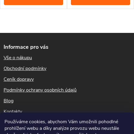
k
t
Nematodů je ekologická,
Napadené larvy smutnic do
jednoduchá a velmi účinná.
několika dní hynou. Aplikace
t
hlístic je
ekologická
,
ů
O
jednoduchá a
velmi účinná
.
ů
Tyto hlístice lze použít i proti
Z
v
krtonožkám.
Informace pro vás
l
á
Vše o nákupu
á
p
Obchodní podmínky
d
a
Ceník dopravy
a
t
Podmínky ochrany osobních údajů
c
Blog
í
í
Kontakty
p
Používáme cookies, abychom Vám umožnili pohodlné
Dotazy k objednávkám
prohlížení webu a díky analýze provozu webu neustále