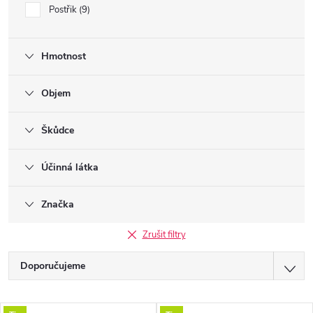
Postřik
9
Hmotnost
Objem
Škůdce
Účinná látka
Značka
Zrušit filtry
Ř
Doporučujeme
a
Nejlevnější