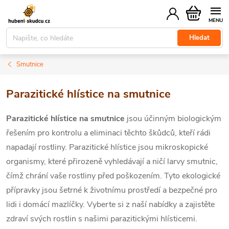
Přejít
Nákupní
na
košík
obsah
Hledat
Smutnice
Parazitické hlístice na smutnice
Parazitické hlístice na smutnice
jsou účinným biologickým
řešením pro kontrolu a eliminaci těchto škůdců, kteří rádi
napadají rostliny. Parazitické hlístice jsou mikroskopické
organismy, které přirozeně vyhledávají a ničí larvy smutnic,
čímž chrání vaše rostliny před poškozením. Tyto ekologické
přípravky jsou šetrné k životnímu prostředí a bezpečné pro
lidi i domácí mazlíčky. Vyberte si z naší nabídky a zajistěte
zdraví svých rostlin s našimi parazitickými hlísticemi.