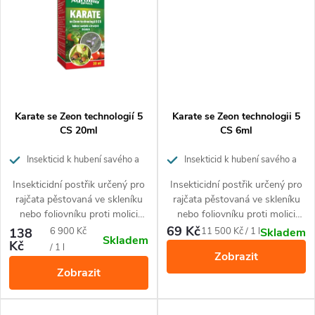
ů
organismům.
Karate se Zeon technologií 5
Karate se Zeon technologii 5
CS 20ml
CS 6ml
Insekticid k hubení savého a
Insekticid k hubení savého a
žravého hmyzu
žravého hmyzu
Insekticidní postřik určený pro
Insekticidní postřik určený pro
rajčata pěstovaná ve skleníku
rajčata pěstovaná ve skleníku
nebo foliovníku proti molici
nebo foliovníku proti molici
skleníkové a mandelince
skleníkové a mandelince
69 Kč
Měrná
Měrná
138
6 900 Kč
11 500 Kč / 1 l
Skladem
Skladem
bramborové.
bramborové.
Kč
cena:
cena:
/ 1 l
Zobrazit
Zobrazit