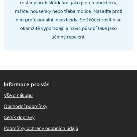
a
rostliny proti škůdcům, jako jsou mandelinky,
mšice, housenky nebo třeba molice. Nasaďte proti
c
nim profesionální insekticidy. Se škůdci rostlin se
í
okamžitě vypořádají, a navíc působí také jako
účinný repelent.
p
r
v
Z
k
Informace pro vás
y
á
Vše o nákupu
v
p
Obchodní podmínky
ý
a
Ceník dopravy
p
t
Podmínky ochrany osobních údajů