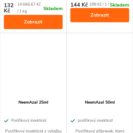
okrasných rostlinách. Účinný
škůdcům (mšice, molice,
144 Kč
Měrná
Měrná
132
14 666,67 Kč
288 Kč / 1 l
Skladem
Skladem
proti mandelinkám, mšicím,
svilušky, třásněnky, puklice i
Kč
cena:
cena:
/ 1 kg
Zobrazit
obaleči jablečnému, molicím,
vlnatky) a všem druhům padlí.
Zobrazit
vlnatce krvavé a dřepčíkům.
NeemAzal 25ml
NeemAzal 50ml
Postřikový insekticid
postřikový insekticid
Postřikový insekticid z výtažku
Postřikový přípravek, který