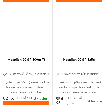
škůdců.
Mospilan 20 SP 500ml/R
Mospilan 20 SP 5x5g
Systémově účinný insekticid k
Širokospektrální insekticidní
hubení molice skleníkové a mšic v
přípravek pro ochranu ovoce,
Systémově účinný insekticid ve
Insekticidní přípravek k hubení
okrasných rostlinách
zeleniny a okrasných rostlin
formě ve vodě rozpustného
širokého spektra škůdců na
prášku určený k hubení
ovoci, zelenině nebo na
motolice skleníkové, mšic a
okrasných rostlinách. Účinný
82 Kč
Měrná
Měrná
164 Kč / 1 l
354
14 160 Kč
Skladem
Skladem
mšice bavlníkové v okrasných
proti mandelince, mšicím,
Kč
cena:
cena:
/ 1 kg