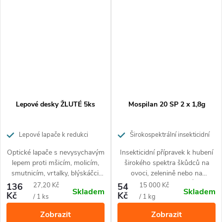
Lepové desky ŽLUTÉ 5ks
Mospilan 20 SP 2 x 1,8g
Lepové lapače k redukci
Širokospektrální insekticidní
škůdců ve sklenících, zahradách a
přípravek pro ochranu ovoce,
Optické lapače s nevysychavým
Insekticidní přípravek k hubení
sadech
zeleniny a okrasných rostlin
lepem proti mšicím, molicím,
širokého spektra škůdců na
smutnicím, vrtalky, blýskáčci,
ovoci, zelenině nebo na
dřepčíci, krytonosci, bejlomorky,
okrasných rostlinách. Účinný
Měrná
Měrná
136
27,20 Kč
54
15 000 Kč
Skladem
Skladem
plodomorky. Jsou určené k
proti mandelince, mšicím,
Kč
Kč
cena:
cena:
/ 1 ks
/ 1 kg
signalizaci výskytu a snižovaní
obaleči jablečnému, molici,
Zobrazit
Zobrazit
populační hustoty létajících
vlnatce krvavé.