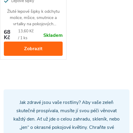
Lepové šipky
Žluté lepové šipky k odchytu
molice, mšice, smutnice a
vrtalky na pokojových
rostlinách
Měrná
68
13,60 Kč
Skladem
Kč
cena:
/ 1 ks
Zobrazit
O
v
l
Jak zdravé jsou vaše rostliny? Aby vaše zeleň
á
skutečně prospívala, musíte jí svou péči věnovat
každý den. Ať už jde o celou zahradu, skleník, nebo
d
„jen“ o okrasné pokojové květiny. Chraňte své