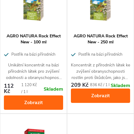
n
i
í
s
p
p
AGRO NATURA Rock Effect
AGRO NATURA Rock Effect
r
New - 100 ml
New - 250 ml
r
o
Postřik na bázi přírodních
Postřik na bázi přírodních
látek s insekticidními účinky
látek s insekticidními účinky
o
Unikátní koncentrát na bázi
Koncentrát z přírodních látek ke
d
přírodních látek pro zvýšení
zvýšení obranyschopnosti
d
odolnosti a obranyschopnosti
rostlin proti škůdcům, jako jsou
u
rostlin proti škůdcům jako
mšice, molice, svilušky,
209 Kč
Měrná
Měrná
112
1 120 Kč
836 Kč / 1 l
Skladem
Skladem
u
jsou mšice, molice, svilušky,
třásněnky, červci a puklice (v
Kč
cena:
cena:
/ 1 l
k
Zobrazit
třásněnky, červci – puklice (v
raném stadiu) a také americké
Zobrazit
raném stadiu) a také americké
padlí na angreštu a rybízu.
k
t
padlí na angreštu a rybízu.
Tento přípravek je vhodný pro
Přípravek je vhodný pro
ekologické zemědělství a
t
ekologické zemědělství.
neškodí užitečným
ů
Neškodí užitečným
organismům.