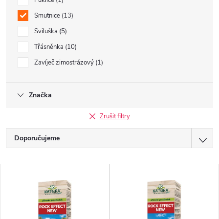
Puklice
1
Smutnice
13
Sviluška
5
Třásněnka
10
Zavíječ zimostrázový
1
Značka
Zrušit filtry
Ř
Doporučujeme
a
Nejlevnější
V
z
Nejdražší
ý
Nejprodávanější
e
p
Abecedně