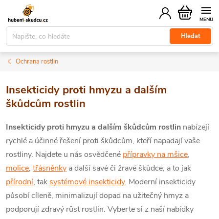
Přejít
Nákupní
na
košík
obsah
Hledat
Ochrana rostlin
Insekticidy proti hmyzu a dalším
škůdcům rostlin
Insekticidy proti hmyzu a dalším škůdcům rostlin
nabízejí
rychlé a účinné řešení proti škůdcům, kteří napadají vaše
rostliny. Najdete u nás osvědčené
přípravky na mšice
,
molice
,
třásněnky
a další savé či žravé škůdce, a to jak
přírodní
, tak
systémové insekticidy
. Moderní insekticidy
působí cíleně, minimalizují dopad na užitečný hmyz a
podporují zdravý růst rostlin. Vyberte si z naší nabídky