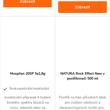
Zobrazit
rostlinách.
obaleči jablečnému, molici,
Zobrazit
vlnatce krvavé.
Mospilan 20SP 5x1,8g
NATURA Rock Effect New v
postřikovači 500 ml
Širokospektrální insekticidní
přípravek pro ochranu ovoce,
Insekticidní přípravek k hubení
Postřik na bázi přírodních látek
zeleniny a okrasných rostlin
širokého spektra škůdců na
pro zvýšení odolnosti a
ovoci, zelenině nebo na
obranyschopnosti rostlin proti