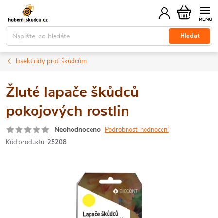
Přejít
Nákupní
na
košík
obsah
Hledat
Insekticidy proti škůdcům
Žluté lapače škůdců
pokojových rostlin
Neohodnoceno
Podrobnosti hodnocení
Kód produktu:
25208