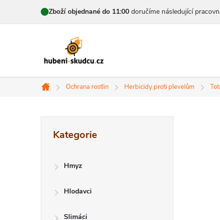
Přejít
Zboží objednané do 11:00
doručíme následující pracovn
na
obsah
Ochrana rostlin
Herbicidy proti plevelům
Tot
Domů
P
Přeskočit
Kategorie
kategorie
o
s
Hmyz
t
Hlodavci
r
Slimáci