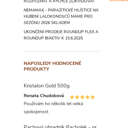
látky do 
ROZPOZNAT A RYCHLE ZLIKVIDOVAT
nasazení
NEMAMAX - PARAZITICKÉ HLÍSTICE NA
růstu.
HUBENÍ LALOKONOSCŮ MÁME PRO
SEZÓNU 2026 SKLADEM
Příznaky 
UKONČENÍ PRODEJE ROUNDUP FLEX A
a hnědnut
ROUNDUP BIAKTIV K 15.6.2025
po aplika
relativní
NAPOSLEDY HODNOCENÉ
Roundup 
PRODUKTY
nežádoucí
výmladnos
Kristalon Gold 500g
svlačec r
Renata Chudobová
Návo
Používám ho několik let velká
spokojenost
Přípravek
Pachový ohradník Pacholek - proti vysoké zvěři