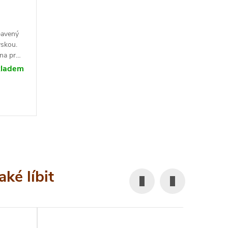
bavený
yskou.
na pro
mického
kladem
nojením
aven