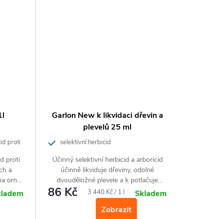
1l
Garlon New k likvidaci dřevin a
AG
plevelů 25 ml
plevel
id proti
selektivní herbicid
celetých
d proti
Účinný selektivní herbicid a arboricid
Balení d
ch a
účinně likviduje dřeviny, odolné
Lontre
na orné
dvouděložné plevele a k potlačuje
trávník
86 Kč
298 
ni,
pařezovou výmladnost.
Měrná
3 440 Kč / 1 l
kladem
Skladem
jsou
cena:
Zobrazit
 aj, v