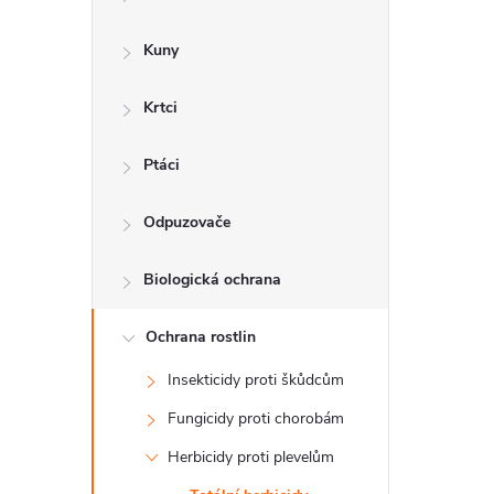
a
n
Kuny
n
Krtci
í
p
Ptáci
a
Odpuzovače
n
Biologická ochrana
e
l
Ochrana rostlin
Insekticidy proti škůdcům
Fungicidy proti chorobám
Herbicidy proti plevelům