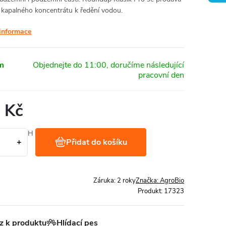
 kapalného koncentrátu k ředění vodou.
 informace
m
 Kč
Kč bez DPH
Přidat do košíku
1 l
Záruka
:
2 roky
Značka:
AgroBio
Produkt:
17323
z k produktu
Hlídací pes