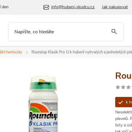
í den
info@hubeni-skudcu.cz
Jak nakupovat
ální herbicidy
Roundup Klasik Pro 1l
k hubení vytrvalých a jednoletých pl
Rou
k h
Neselekti
plevelů. 
listy a o
tak ničí