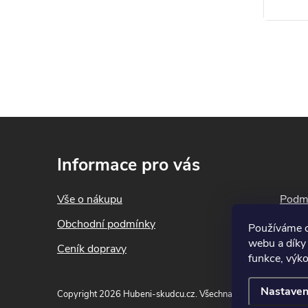
Zasažené
mýdlem, 
První po
minut ve
odstraňte
snadno vy
je zlikvid
Z
První po
á
případně 
Informace pro vás
p
zvracení.
a
Při vyhle
Vše o nákupu
Podmí
t
přípravk
Obchodní podmínky
Blog
Používáme c
í
ze štítku
webu a díky
Ceník dopravy
Konta
pomoci. D
funkce, výko
lze konz
Nastaven
Telefon 
Copyright 2026
Hubeni-skudcu.cz
. Všechna práva vyhrazena.