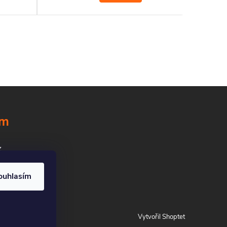
hličnanů
ných
icid je
edění
inách se
 rýchlý
ám
z
ouhlasím
Vytvořil Shoptet