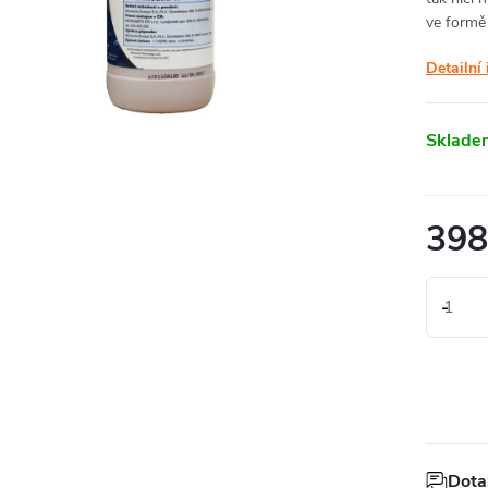
ve formě
Detailní
Sklade
398
328,93 
Měrná
398 Kč / 
cena:
Dota