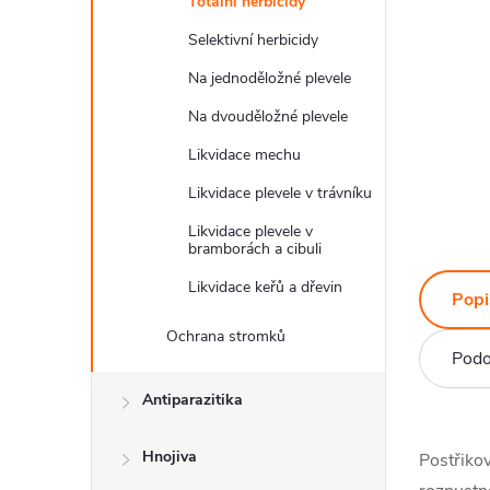
Totální herbicidy
Selektivní herbicidy
Na jednoděložné plevele
Na dvouděložné plevele
Likvidace mechu
Likvidace plevele v trávníku
Likvidace plevele v
bramborách a cibuli
Likvidace keřů a dřevin
Popi
Ochrana stromků
Podo
Antiparazitika
Hnojiva
Postřikov