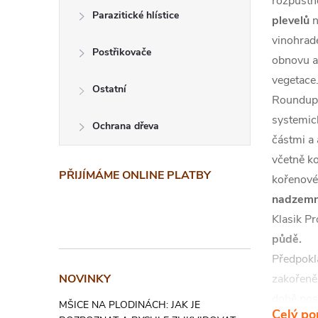
rozpustn
Parazitické hlístice
plevelů
n
vinohrade
Postřikovače
obnovu a
vegetace
Ostatní
Roundup 
systemic
Ochrana dřeva
částmi a 
včetně k
PŘIJÍMÁME ONLINE PLATBY
kořenové
nadzemní
Klasik Pr
půdě.
Předpokl
NOVINKY
zakořeněn
době post
MŠICE NA PLODINÁCH: JAK JE
Celý po