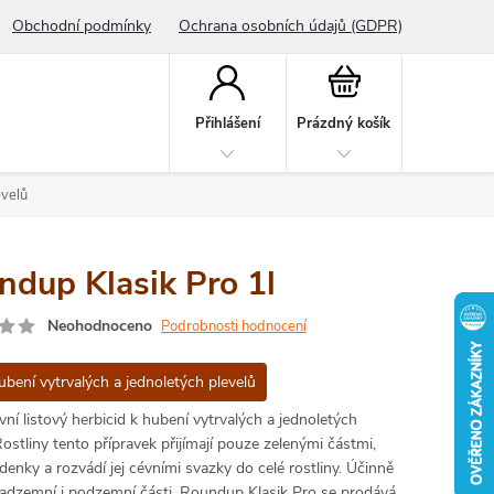
Obchodní podmínky
Ochrana osobních údajů (GDPR)
Nákupní
košík
Přihlášení
Prázdný košík
evelů
ndup Klasik Pro 1l
Neohodnoceno
Podrobnosti hodnocení
ubení vytrvalých a jednoletých plevelů
vní listový herbicid k hubení vytrvalých a jednoletých
Rostliny tento přípravek přijímají pouze zelenými částmi,
ddenky a rozvádí jej cévními svazky do celé rostliny. Účinně
 nadzemní i podzemní části. Roundup Klasik Pro se prodává