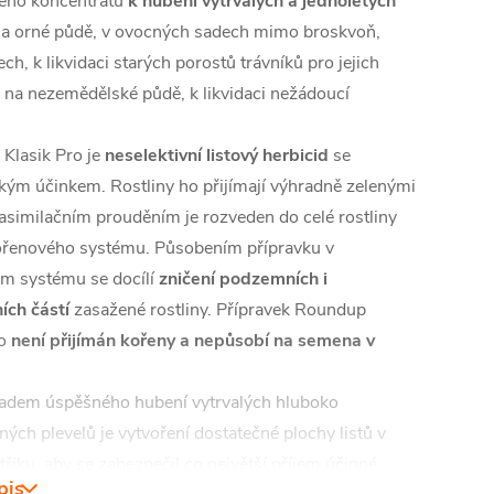
ého koncentrátu
k hubení vytrvalých a jednoletých
a orné půdě, v ovocných sadech mimo broskvoň,
ch, k likvidaci starých porostů trávníků pro jejich
 na nezemědělské půdě, k likvidaci nežádoucí
.
Klasik Pro je
neselektivní listový herbicid
se
kým účinkem. Rostliny ho přijímají výhradně zelenými
asimilačním prouděním je rozveden do celé rostliny
ořenového systému. Působením přípravku v
m systému se docílí
zničení podzemních i
ch částí
zasažené rostliny. Přípravek Roundup
o
není přijímán kořeny a nepůsobí na semena v
adem úspěšného hubení vytrvalých hluboko
ých plevelů je vytvoření dostatečné plochy listů v
řiku, aby se zabezpečil co největší příjem účinné
pis