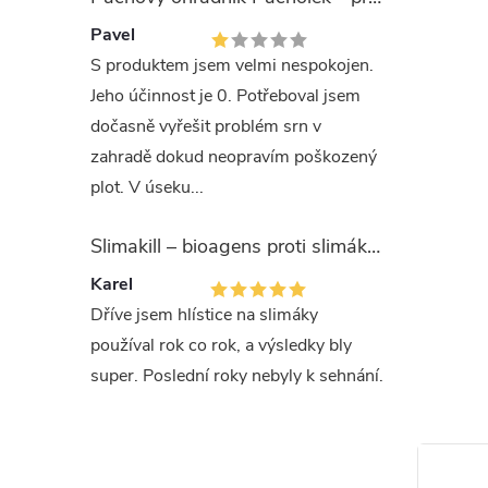
plevelů. 
Pavel
hluboko k
S produktem jsem velmi nespokojen.
Aplikuje 
Jeho účinnost je 0. Potřeboval jsem
částimi ro
dočasně vyřešit problém srn v
zahradě dokud neopravím poškozený
Nevstupuj
plot. V úseku...
zaschne, 
zamezte z
Slimakill – bioagens proti slimákům (12 mil.)
přímým p
nesmí za
Karel
odstraňte
Dříve jsem hlístice na slimáky
Nedostat
používal rok co rok, a výsledky bly
poškozen
super. Poslední roky nebyly k sehnání.
rostlin.
Dávkován