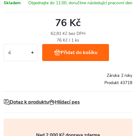
Skladem
76 Kč
62,81 Kč bez DPH
Měrná
76 Kč / 1 ks
cena:
Přidat do košíku
Záruka
:
2 roky
Produkt:
43718
Dotaz k produktu
Hlídací pes
Nad 2 000 Kč doprava zdarma