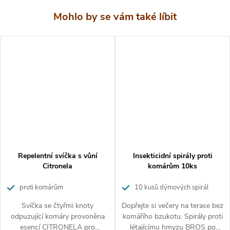
údaje na obalu a připojené informace na výrobku.
Nekopírujte texty ani fotografie.
Tento text je chráněn
autorským zákonem. K jeho použití potřebujete předchozí
písemný souhlas redakce webu
www.hubeni-skudcu.cz
Repelentní svíčka s vůní
Insekticidní spirály proti
Citronela
komárům 10ks
proti komárům
10 kusů dýmových spirál
proti hmyzu
Svíčka se čtyřmi knoty
Dopřejte si večery na terase bez
odpuzující komáry provoněna
komářího bzukotu. Spirály proti
esencí CITRONELA pro
létajícímu hmyzu BROS po