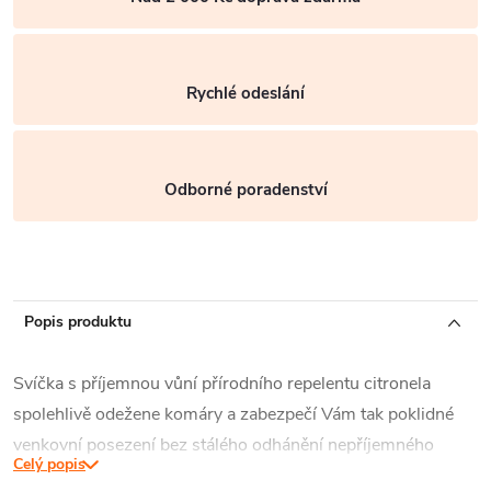
Rychlé odeslání
Odborné poradenství
Popis produktu
Svíčka s příjemnou vůní přírodního repelentu citronela
spolehlivě odežene komáry a zabezpečí Vám tak poklidné
venkovní posezení bez stálého odhánění nepříjemného
Celý popis
hmyzu.