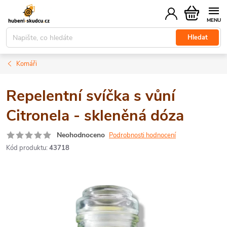
Přejít
Nákupní
na
košík
obsah
Hledat
Komáři
Repelentní svíčka s vůní
Citronela - skleněná dóza
Neohodnoceno
Podrobnosti hodnocení
Kód produktu:
43718