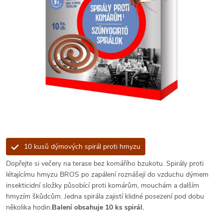
10 kusů dýmových spirál proti hmyzu
Dopřejte si večery na terase bez komářího bzukotu. Spirály proti
létajícímu hmyzu BROS po zapálení roznášejí do vzduchu dýmem
insekticidní složky působící proti komárům, mouchám a dalším
hmyzím škůdcům. Jedna spirála zajistí klidné posezení pod dobu
několika hodin.
Balení obsahuje 10 ks spirál.