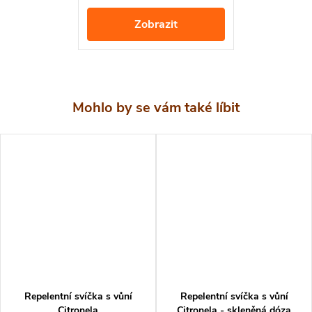
pásy včetně tropických.
Složení
Zobrazit
Účinná látka: d- allethrin : 0,2 % tzn.
První pomoc při zasažení
Dojde-li k vdechnutí většího množství dýmu či výparů ze
spirály, zajistěte dostatek čerstvého vzduchu. Kůži
zasaženou insekticidní látkou okamžitě umyjte mýdlem a
vodou. Dostane-li se přípravek do očí, vypláchněte je
důkladně vodou. V případě potřeby vyhledejte pomoc lékaře.
Balení
Repelentní svíčka s vůní
Repelentní svíčka s vůní
Citronela
Citronela - skleněná dóza