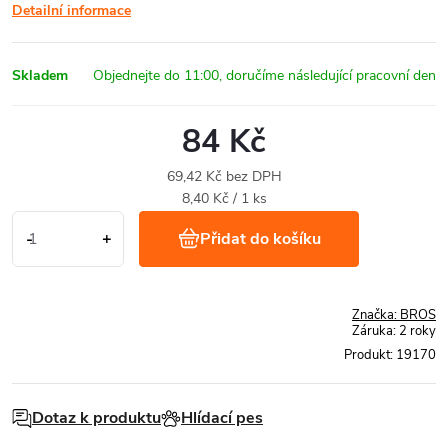
Detailní informace
Skladem
84 Kč
69,42 Kč bez DPH
Měrná
8,40 Kč / 1 ks
cena:
Přidat do košíku
Značka:
BROS
Záruka
:
2 roky
Produkt:
19170
Dotaz k produktu
Hlídací pes