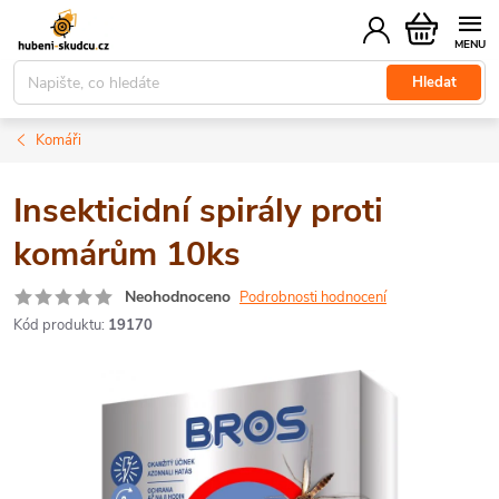
Přejít
Nákupní
na
košík
obsah
Hledat
Komáři
Insekticidní spirály proti
komárům 10ks
Neohodnoceno
Podrobnosti hodnocení
Kód produktu:
19170