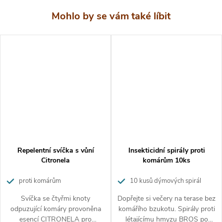
údaje na obalu a připojené informace na výrobku.
Nekopírujte texty ani fotografie.
Tento text je chráněn
autorským zákonem. K jeho použití potřebujete předchozí
písemný souhlas redakce webu
www.hubeni-skudcu.cz
Repelentní svíčka s vůní
Insekticidní spirály proti
Citronela
komárům 10ks
proti komárům
10 kusů dýmových spirál
proti hmyzu
Svíčka se čtyřmi knoty
Dopřejte si večery na terase bez
odpuzující komáry provoněna
komářího bzukotu. Spirály proti
esencí CITRONELA pro
létajícímu hmyzu BROS po