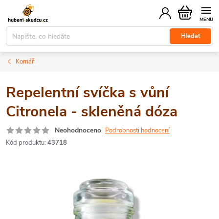
Přejít
Nákupní
na
košík
obsah
Hledat
Komáři
Repelentní svíčka s vůní
Citronela - skleněná dóza
Neohodnoceno
Podrobnosti hodnocení
Kód produktu:
43718