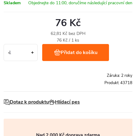
Skladem
76 Kč
62,81 Kč bez DPH
Měrná
76 Kč / 1 ks
cena:
Přidat do košíku
Záruka
:
2 roky
Produkt:
43718
Dotaz k produktu
Hlídací pes
Nad 2 000 Kč doprava zdarma