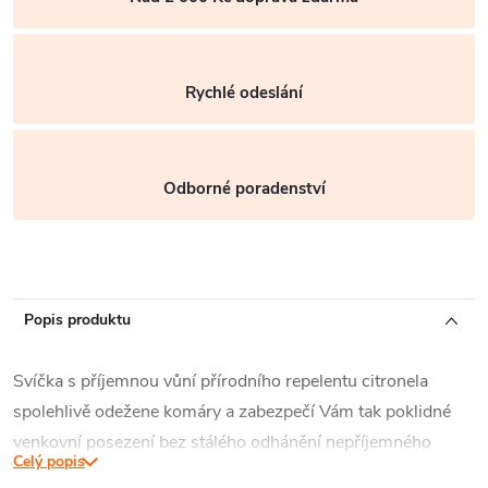
Rychlé odeslání
Odborné poradenství
Popis produktu
Svíčka s příjemnou vůní přírodního repelentu citronela
spolehlivě odežene komáry a zabezpečí Vám tak poklidné
venkovní posezení bez stálého odhánění nepříjemného
Celý popis
hmyzu.