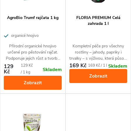
í
s
p
p
AgroBio Trumf rajčata 1 kg
FLORIA PREMIUM Celá
r
zahrada 1 l
r
o
organicé hnojivo
o
Přírodní organické hnojivo
Kompletní péče pro všechny
d
určené pro pěstování rajčat.
rostliny – jahody, papriky i
d
Podporuje jejich růst a tvorbu
trvalky – s výživou, která působí
u
plodů. Působí až 3 měsíce.
hned i dlouhodobě. Balení 1 l
169 Kč
Měrná
Měrná
129
129 Kč
169 Kč / 1 l
Skladem
Skladem
u
vystačí na celou sezónu (až 100
Kč
cena:
cena:
/ 1 kg
k
Zobrazit
litrů zálivky).
Zobrazit
k
t
t
ů
ů