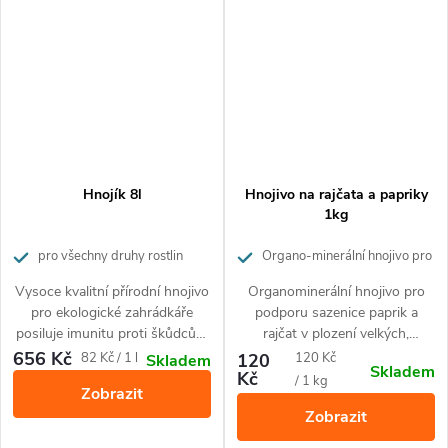
Hnojík 8l
Hnojivo na rajčata a papriky
1kg
pro všechny druhy rostlin
Organo-minerální hnojivo pro
rajčata a papriky
Vysoce kvalitní přírodní hnojivo
Organominerální hnojivo pro
pro ekologické zahrádkáře
podporu sazenice paprik a
posiluje imunitu proti škůdcům
rajčat v plození velkých,
a nemocem rostlin.
probarvených a zdravých plodů.
656 Kč
Měrná
Měrná
82 Kč / 1 l
120
120 Kč
Skladem
Skladem
Hnojivo je vhodné pro všechny
Kč
cena:
cena:
/ 1 kg
Zobrazit
druhy rajčat a paprik
Zobrazit
pěstovaných v nádobách i ve
volné půdě. Díky svému