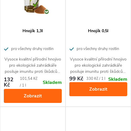
Hnojík 1,3l
Hnojík 0,5l
pro všechny druhy rostlin
pro všechny druhy rostlin
Vysoce kvalitní přírodní hnojivo
Vysoce kvalitní přírodní hnojivo
pro ekologické zahrádkáře
pro ekologické zahrádkáře
posiluje imunitu proti škůdcům
posiluje imunitu proti škůdcům
a nemocem rostlin.
a nemocem rostlin.
99 Kč
Měrná
Měrná
132
101,54 Kč
330 Kč / 1 l
Skladem
Skladem
Kč
cena:
cena:
/ 1 l
Zobrazit
Zobrazit