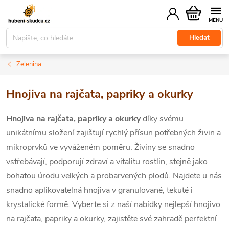
Přejít
Nákupní
na
košík
obsah
Hledat
Zelenina
Hnojiva na rajčata, papriky a okurky
Hnojiva na rajčata, papriky a okurky
díky svému
unikátnímu složení zajišťují rychlý přísun potřebných živin a
mikroprvků ve vyváženém poměru. Živiny se snadno
vstřebávají, podporují zdraví a vitalitu rostlin, stejně jako
bohatou úrodu velkých a probarvených plodů. Najdete u nás
snadno aplikovatelná hnojiva v granulované, tekuté i
krystalické formě. Vyberte si z naší nabídky nejlepší hnojivo
na rajčata, papriky a okurky, zajistěte své zahradě perfektní