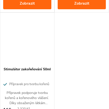
Zobrazit
Zobrazit
fosforu, která je pro rostliny
velmi snadno přijatelná.
Kristalon Gold obsahuje
vyvážený poměr základních
živin N,P, K plus důležité
mikroprvky ve snadno
vstřebatelné formě.
Stimulátor zakořeňování 50ml
Přípravek pro tvorbu kořenů
a kořenového vlášení s aktivním
Přípravek podporuje tvorbu
stříbrem
kořenů a kořenového vlášení.
Díky obsaženým látkám
pozitivně ovlivňuje energetický
Měrná