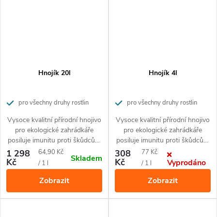
Hnojík 20l
Hnojík 4l
pro všechny druhy rostlin
pro všechny druhy rostlin
Vysoce kvalitní přírodní hnojivo
Vysoce kvalitní přírodní hnojivo
pro ekologické zahrádkáře
pro ekologické zahrádkáře
posiluje imunitu proti škůdcům
posiluje imunitu proti škůdcům
a nemocem rostlin.
a nemocem rostlin.
Měrná
Měrná
1 298
64,90 Kč
308
77 Kč
Skladem
Kč
Kč
Vyprodáno
cena:
cena:
/ 1 l
/ 1 l
Zobrazit
Zobrazit