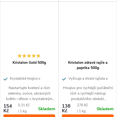
unikátnímu složení uvolňuje
potřebné živiny ve vyváženém
poměru po dobu až 60 dní.
Kristalon Gold 500g
Kristalon zdravé rajče a
paprika 500g
Krystalické hnojivo s
Vyživuje a chrání rajčata a
univerzálním použitím.
papriky
Nastartujte kvetení a růst
Hnojivo pro rychlejší počáteční
zeleniny, ovoce, okrasných
růst a rychlejší nástup
květin i dřevin s krystalickým
produkčního období.
hnojivem Kristalon Gold.
Mikroprvky chrání před
Měrná
Měrná
154
0,31 Kč
138
276 Kč
Skladem
Skladem
Hnojivo s moderní recepturou
černáním plodů a hnilobou
Kč
Kč
cena:
cena:
/ 1 kg
/ 1 kg
obsahuje unikátní formu
špiček.