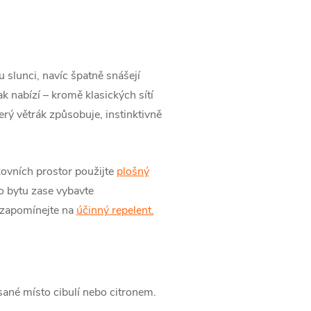
 slunci, navíc špatně snášejí
ak nabízí – kromě klasických sítí
rý větrák způsobuje, instinktivně
kovních prostor použijte
plošný
o bytu zase vybavte
ezapomínejte na
účinný repelent.
sané místo cibulí nebo citronem.