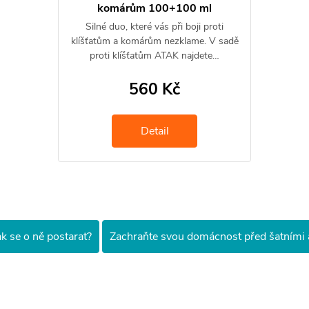
komárům 100+100 ml
Silné duo, které vás při boji proti
klíšťatům a komárům nezklame. V sadě
proti klíšťatům ATAK najdete…
560 Kč
Detail
k se o ně postarat?
Zachraňte svou domácnost před šatními