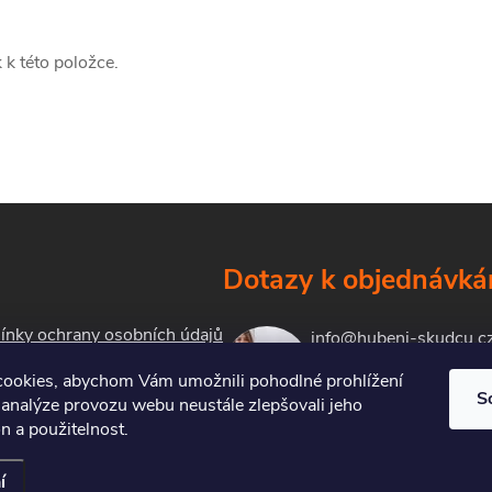
 k této položce.
Dotazy k objednávk
nky ochrany osobních údajů
info@hubeni-skudcu.c
ookies, abychom Vám umožnili pohodlné prohlížení
S
 analýze provozu webu neustále zlepšovali jeho
kty
n a použitelnost.
í
Upravit nastavení cookies