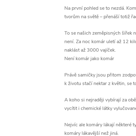
Na první pohled se to nezdá. Komá
tvorům na světě – přenáší totiž 
To se našich zeměpisných šířek n
není. Za noc komár uletí až 12 kil
naklást až 3000 vajíček.
Není komár jako komár
Právě samičky jsou přitom zodpov
k životu stačí nektar z květin, se t
A koho si nejraději vybírají za ob
vycítit i chemické látky vylučované
Nejvíc ale komáry lákají některé ty
komáry lákavější než jiná.