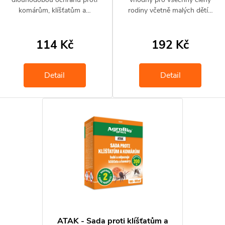
komárům, klíšťatům a…
rodiny včetně malých dětí…
114 Kč
192 Kč
Detail
Detail
ATAK - Sada proti klíšťatům a