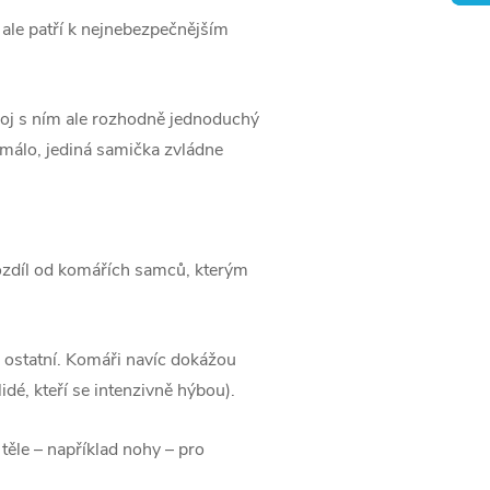
 ale patří k nejnebezpečnějším
boj s ním ale rozhodně jednoduchý
o málo, jediná samička zvládne
ozdíl od komářích samců, kterým
ež ostatní. Komáři navíc dokážou
idé, kteří se intenzivně hýbou).
 těle – například nohy – pro