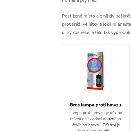
Pomáhá prý i led.
Postižené místo ale nikdy neškráb
protisrážlivé látky a lokální anes
sliny roznese, a tělo tak vyproduku
Bros lampa proti hmyzu
Lampa proti hmyzu je účinné
řešení na likvidaci obtížného
létajícího hmyzu. Přístroj je