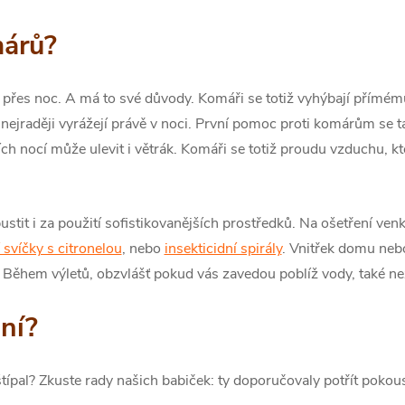
márů?
 přes noc. A má to své důvody. Komáři se totiž vyhýbají přímému
o nejraději vyrážejí právě v noci. První pomoc proti komárům se t
 nocí může ulevit i větrák. Komáři se totiž proudu vzduchu, kte
stit i za použití sofistikovanějších prostředků. Na ošetření ven
 svíčky s citronelou
, nebo
insekticidní spirály
. Vnitřek domu neb
. Během výletů, obzvlášť pokud vás zavedou poblíž vody, také n
ní?
ípal? Zkuste rady našich babiček: ty doporučovaly potřít pokou