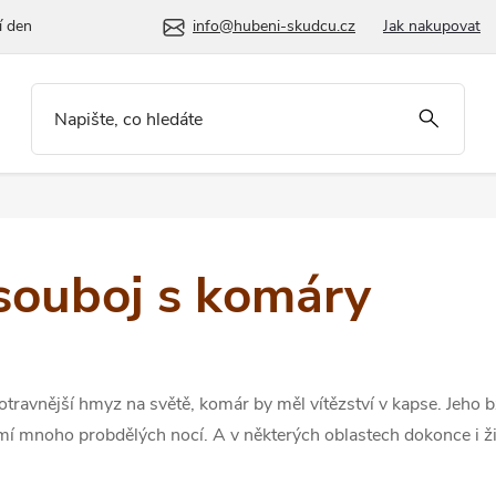
í den
info@hubeni-skudcu.cz
Jak nakupovat
 souboj s komáry
travnější hmyz na světě, komár by měl vítězství v kapse. Jeho b
í mnoho probdělých nocí. A v některých oblastech dokonce i ži