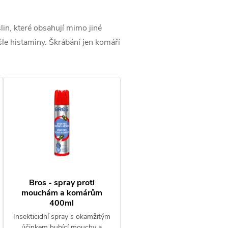
lin, které obsahují mimo jiné
yšle histaminy. Škrábání jen komáří
Bros - spray proti
mouchám a komárům
400ml
Insekticidní spray s okamžitým
účinkem hubící mouchy a