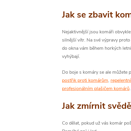
Jak se zbavit ko
Nejaktivnější jsou komáři obvykle
silnější vítr. Na své výpravy prot
do okna vám během horkých letních
vyhýbají.
Do boje s komáry se ale můžete pu
postřik proti komárům
,
repelentní
profesionálním plašičem komárů
Jak zmírnit svědě
Co dělat, pokud už vás komár pošt