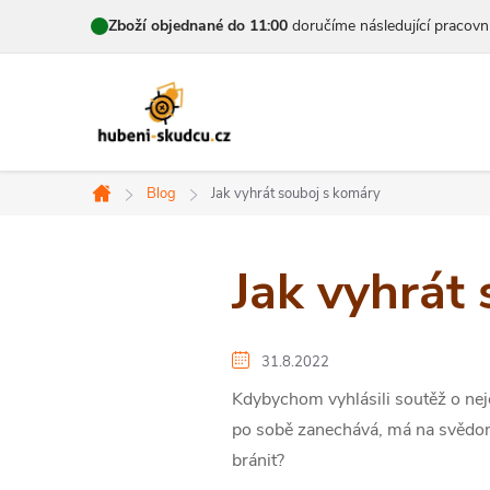
Přejít
Zboží objednané do 11:00
doručíme následující pracovn
na
obsah
Blog
Jak vyhrát souboj s komáry
Domů
Jak vyhrát
31.8.2022
Kdybychom vyhlásili soutěž o nejo
po sobě zanechává, má na svědom
bránit?