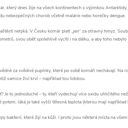
r, který dnes žije na všech kontinentech s výjimkou Antarktidy,
řadu nebezpečných chorob včetně malárie nebo horečky dengue.
aštěstí netýká. V Česku komár platí „jen“ za otravný hmyz. Sou
ometrů, svou oběť spolehlivě vycítí i na dálku, a aby toho nebyl
ědné za svědivé pupínky, které po sobě komáři nechávají. Na r
otiž samice živí krví – například tou lidskou.
ěť? Je to jednoduché – ty, kteří vydechují více oxidu uhličitého n
 potem, láká je také vyšší tělesná teplota (kterou mají například l
py bakterií, které žijí na kůži. I proto jsou některá místa na všem