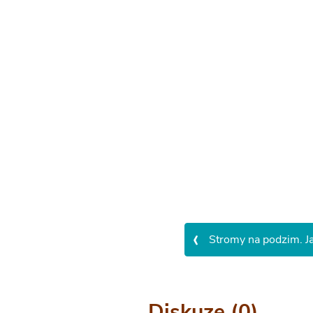
‹
Stromy na podzim. Ja
Diskuze (0)