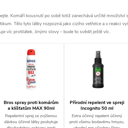
ejte. Komáří kousnutí po sobě totiž zanechává určité množství s
tetikum. Tělo tyto látky rozpozná jako cizího vetřelce a v reakci v
je víc protilátek. Jinými slovy – bude to svědit ještě víc.
Bros spray proti komárům
Přírodní repelent ve spreji
a klíšťatům MAX 90ml
Incognito 50 ml
Repelentní sprej se zvýšenou
Extra účinný repelent účinný
dávkou účinné látky poskytuje
proti všemu bodavému hmyzu,
dlouhodobou ochranu proti
vhodný pro všechny členy