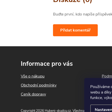
Buďte první, kdo napíše příspěvek
Přidat komentář
Z
á
Informace pro vás
p
a
Vše o nákupu
Podmí
t
Obchodní podmínky
Blog
Používáme c
í
webu a díky
Ceník dopravy
Konta
funkce, výko
Nastaven
Copyright 2026
Hubeni-skudcu.cz
. Všechna práva vyhrazena.