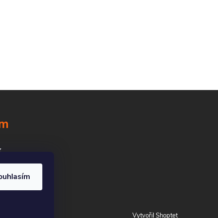
ám
z
ouhlasím
Vytvořil Shoptet