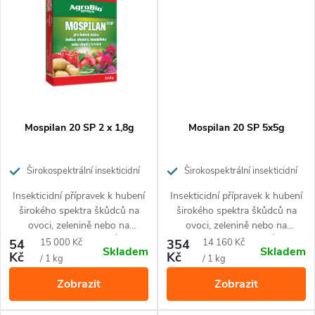
ů
Mospilan 20 SP 2 x 1,8g
Mospilan 20 SP 5x5g
Širokospektrální insekticidní
Širokospektrální insekticidní
přípravek pro ochranu ovoce,
přípravek pro ochranu ovoce,
Insekticidní přípravek k hubení
Insekticidní přípravek k hubení
zeleniny a okrasných rostlin
zeleniny a okrasných rostlin
širokého spektra škůdců na
širokého spektra škůdců na
ovoci, zelenině nebo na
ovoci, zelenině nebo na
okrasných rostlinách. Účinný
okrasných rostlinách. Účinný
Měrná
Měrná
54
15 000 Kč
354
14 160 Kč
Skladem
Skladem
proti mandelince, mšicím,
proti mandelince, mšicím,
Kč
Kč
cena:
cena:
/ 1 kg
/ 1 kg
obaleči jablečnému, molici,
obaleči jablečnému, molici,
Zobrazit
Zobrazit
vlnatce krvavé.
vlnatce krvavé.