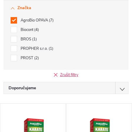
Značka
AgroBio OPAVA
7
Biocont
4
BROS
1
PROPHER s.r.o.
1
PROST
2
Zrušit filtry
Ř
Doporučujeme
a
Nejlevnější
V
z
Nejdražší
ý
Nejprodávanější
e