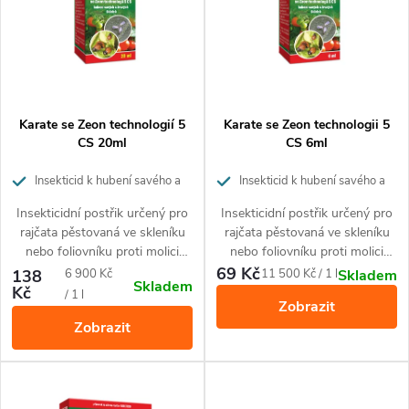
p
Abecedně
n
i
í
s
p
p
Karate se Zeon technologií 5
Karate se Zeon technologii 5
r
CS 20ml
CS 6ml
r
o
Insekticid k hubení savého a
Insekticid k hubení savého a
žravého hmyzu
žravého hmyzu
o
Insekticidní postřik určený pro
Insekticidní postřik určený pro
d
rajčata pěstovaná ve skleníku
rajčata pěstovaná ve skleníku
d
nebo foliovníku proti molici
nebo foliovníku proti molici
u
skleníkové a mandelince
skleníkové a mandelince
69 Kč
Měrná
Měrná
138
6 900 Kč
11 500 Kč / 1 l
Skladem
Skladem
u
bramborové.
bramborové.
Kč
cena:
cena:
/ 1 l
k
Zobrazit
Zobrazit
k
t
t
ů