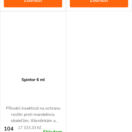
Zobrazit
Zobrazit
vlnatce krvavé a dřepčíkům.
Spintor 6 ml
Přírodní insekticid na ochranu
rostlin proti mandelince,
obalečům, třásněnkám a
housenkám motýlů.
Měrná
104
17 333,33 Kč