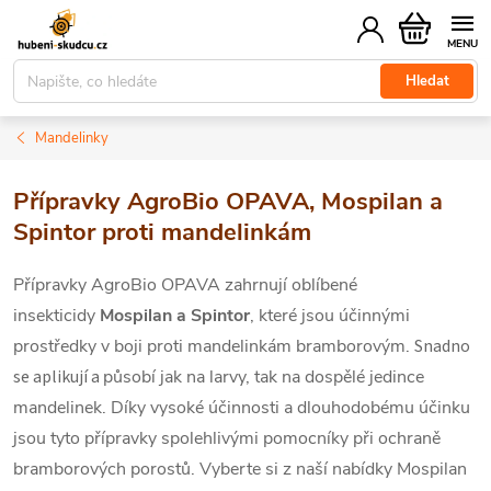
Přejít
Nákupní
na
košík
obsah
Hledat
Mandelinky
Přípravky AgroBio OPAVA, Mospilan a
Spintor proti mandelinkám
Přípravky
AgroBio OPAVA zahrnují oblíbené
insekticidy
Mospilan
a
Spintor
, které
jsou účinnými
prostředky v boji proti mandelinkám bramborovým.
Snadno
se aplikují a
působí jak na larvy, tak na dospělé jedince
mandelinek. Díky vysoké účinnosti a dlouhodobému účinku
jsou tyto přípravky spolehlivými pomocníky
při ochraně
bramborových porostů. Vyberte si z naší nabídky Mospilan