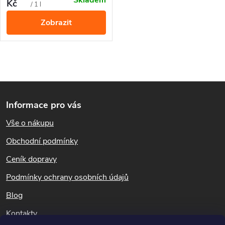
Skladem
Kč
cena:
/ 1 l
Zobrazit
O
Z
v
Informace pro vás
l
á
Vše o nákupu
á
p
Obchodní podmínky
d
a
Ceník dopravy
a
t
Podmínky ochrany osobních údajů
c
Blog
í
í
Kontakty