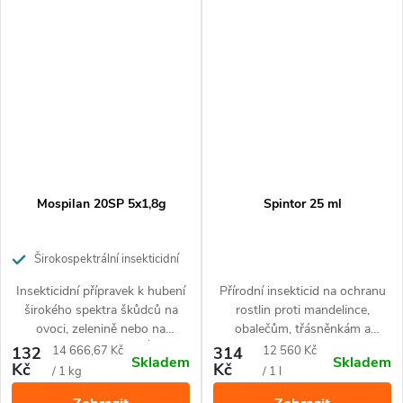
Mospilan 20SP 5x1,8g
Spintor 25 ml
Širokospektrální insekticidní
přípravek pro ochranu ovoce,
Insekticidní přípravek k hubení
Přírodní insekticid na ochranu
zeleniny a okrasných rostlin
širokého spektra škůdců na
rostlin proti mandelince,
ovoci, zelenině nebo na
obalečům, třásněnkám a
okrasných rostlinách. Účinný
housenkám motýlů.
Měrná
Měrná
132
14 666,67 Kč
314
12 560 Kč
Skladem
Skladem
proti mandelinkám, mšicím,
Kč
Kč
cena:
cena:
/ 1 kg
/ 1 l
obaleči jablečnému, molicím,