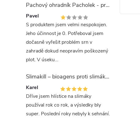
Pachový ohradník Pacholek - proti vysoké zvěři
zel
mande
Pavel
S produktem jsem velmi nespokojen.
Jeho účinnost je 0. Potřeboval jsem
O
dočasně vyřešit problém srn v
v
zahradě dokud neopravím poškozený
l
plot. V úseku...
á
Slimakill – bioagens proti slimákům (12 mil.)
d
Karel
Dříve jsem hlístice na slimáky
a
používal rok co rok, a výsledky bly
c
super. Poslední roky nebyly k sehnání.
í
p