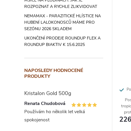
MŠICE NA PLODINÁCH: JAK JE
ROZPOZNAT A RYCHLE ZLIKVIDOVAT
NEMAMAX - PARAZITICKÉ HLÍSTICE NA
HUBENÍ LALOKONOSCŮ MÁME PRO
SEZÓNU 2026 SKLADEM
UKONČENÍ PRODEJE ROUNDUP FLEX A
ROUNDUP BIAKTIV K 15.6.2025
NAPOSLEDY HODNOCENÉ
PRODUKTY
Pos
Kristalon Gold 500g
Pos
Renata Chudobová
tropi
Používám ho několik let velká
pro
226
Velmi
spokojenost
makad
na ho