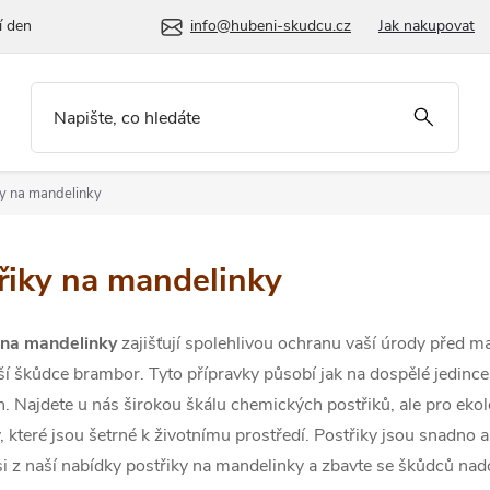
í den
info@hubeni-skudcu.cz
Jak nakupovat
ky na mandelinky
řiky na mandelinky
 na mandelinky
zajišťují spolehlivou ochranu vaší úrody před m
ší škůdce brambor. Tyto přípravky působí jak na dospělé jedince,
h. Najdete u nás širokou škálu chemických postřiků, ale pro
ekol
, které jsou šetrné k životnímu prostředí. Postřiky jsou snadno 
si z naší nabídky postřiky na mandelinky a zbavte se škůdců na