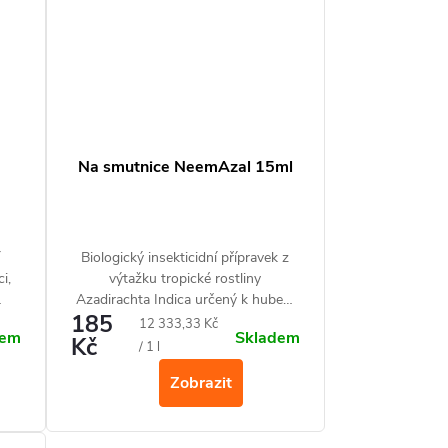
Na smutnice NeemAzal 15ml
ny
Biologický insekticidní přípravek z
i,
výtažku tropické rostliny
Azadirachta Indica určený k hubení
185
larev smutnic v substrátu.
Měrná
12 333,33 Kč
dem
Skladem
Kč
cena:
/ 1 l
avé
Zobrazit