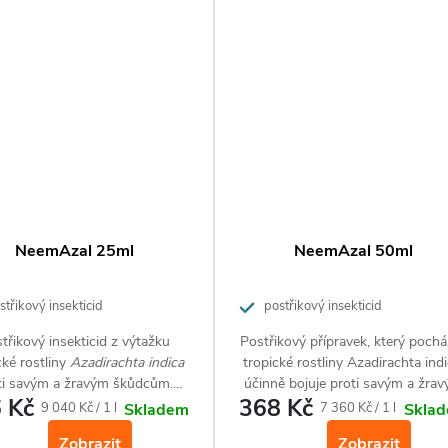
NeemAzal 25ml
NeemAzal 50ml
třikový insekticid
postřikový insekticid
třikový insekticid z výtažku
Postřikový přípravek, který pochá
cké rostliny
Azadirachta indica
tropické rostliny Azadirachta indi
ti savým a žravým škůdcům.
účinně bojuje proti savým a žra
 Kč
368 Kč
 dobře funguje proti minujícím
hmyzím škůdcům. Je velmi účin
Měrná
Měrná
9 040 Kč / 1 l
7 360 Kč / 1 l
Skladem
Skla
lovkám na rajčatech. Účinkuje
také proti minujícím škůdcům,
cena:
cena:
Zobrazit
Zobrazit
usenky ( bělásci, píďalky, můra
například proti makadlovkám n