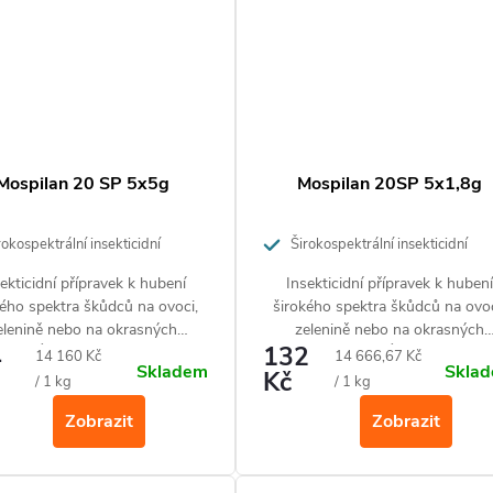
Mospilan 20 SP 5x5g
Mospilan 20SP 5x1,8g
okospektrální insekticidní
Širokospektrální insekticidní
vek pro ochranu ovoce, zeleniny
přípravek pro ochranu ovoce, zeleni
ekticidní přípravek k hubení
Insekticidní přípravek k hubení
ných rostlin
a okrasných rostlin
kého spektra škůdců na ovoci,
širokého spektra škůdců na ovoc
elenině nebo na okrasných
zelenině nebo na okrasných
4
132
inách. Účinný proti mandelince,
rostlinách. Účinný proti
Měrná
Měrná
14 160 Kč
14 666,67 Kč
Skladem
Skla
m, obaleči jablečnému, molici,
Kč
mandelinkám, mšicím, obaleči
cena:
cena:
/ 1 kg
/ 1 kg
vlnatce krvavé.
jablečnému, molicím, vlnatce krv
Zobrazit
Zobrazit
a dřepčíkům.