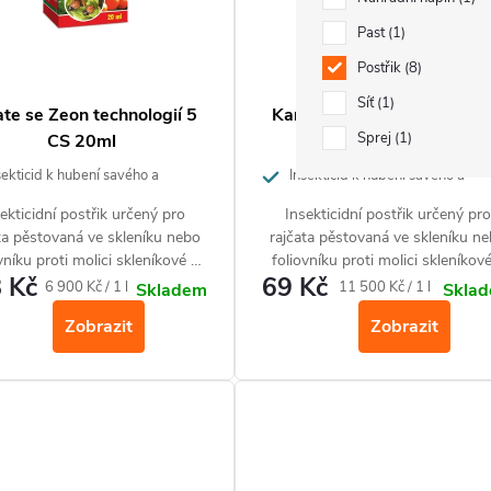
Past
1
Postřik
8
Síť
1
te se Zeon technologií 5
Karate se Zeon technologii
Sprej
1
CS 20ml
CS 6ml
ekticid k hubení savého a
Insekticid k hubení savého a
ho hmyzu
žravého hmyzu
ekticidní postřik určený pro
Insekticidní postřik určený pro
ta pěstovaná ve skleníku nebo
rajčata pěstovaná ve skleníku n
vníku proti molici skleníkové a
foliovníku proti molici skleníkov
 Kč
69 Kč
mandelince bramborové.
mandelince bramborové.
Měrná
Měrná
6 900 Kč / 1 l
11 500 Kč / 1 l
Skladem
Skla
cena:
cena:
Zobrazit
Zobrazit