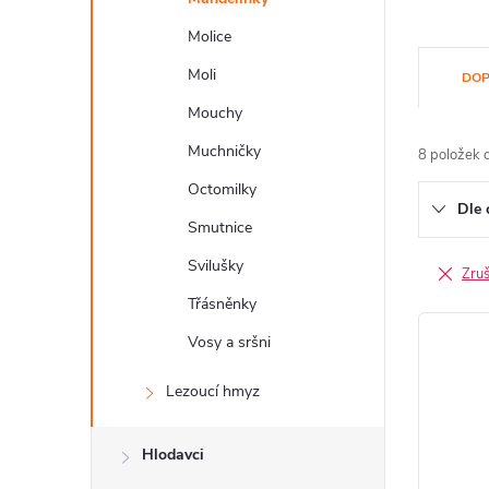
a
n
Molice
Ř
Moli
n
DOP
a
Mouchy
í
z
Muchničky
8
položek 
p
e
Octomilky
a
Dle 
n
Smutnice
n
Svilušky
í
Zruši
e
Třásněnky
p
V
l
Vosy a sršni
r
ý
Lezoucí hmyz
o
p
d
i
Hlodavci