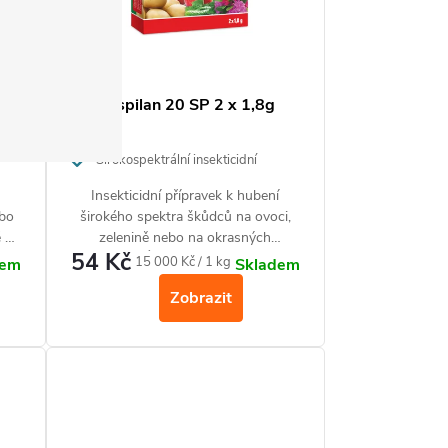
 5
Mospilan 20 SP 2 x 1,8g
Širokospektrální insekticidní
přípravek pro ochranu ovoce, zeleniny
Insekticidní přípravek k hubení
a okrasných rostlin
ebo
širokého spektra škůdců na ovoci,
é a
zelenině nebo na okrasných
54 Kč
rostlinách. Účinný proti mandelince,
Měrná
15 000 Kč / 1 kg
dem
Skladem
mšicím, obaleči jablečnému, molici,
cena:
Zobrazit
vlnatce krvavé.