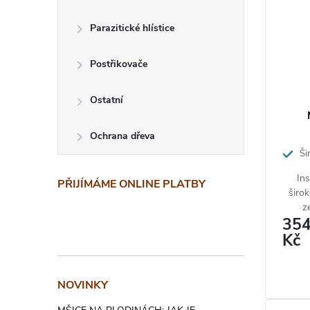
Parazitické hlístice
Postřikovače
Ostatní
Ochrana dřeva
Šir
přípra
Ins
PŘIJÍMÁME ONLINE PLATBY
a okras
širo
z
35
rostl
Kč
mšicí
NOVINKY