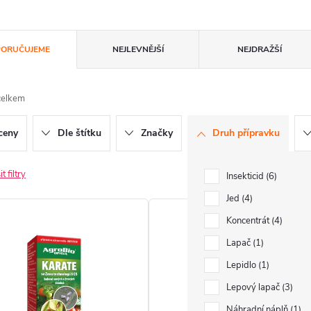
ORUČUJEME
NEJLEVNĚJŠÍ
NEJDRAŽŠÍ
celkem
ceny
Dle štítku
Značky
Druh přípravku
t filtry
Insekticid
6
Jed
4
Koncentrát
4
Lapač
1
Lepidlo
1
Lepový lapač
3
Náhradní náplň
1