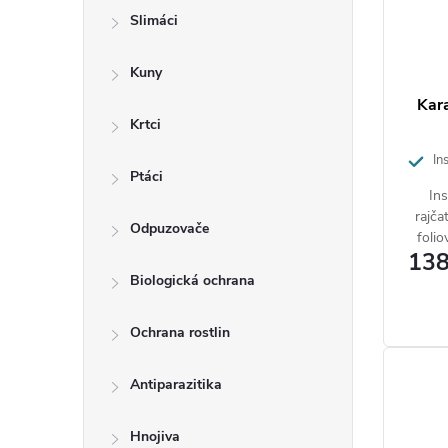
u
s
Slimáci
k
p
t
Kuny
r
Kara
ů
o
Krtci
d
Ins
Ptáci
žravé
Ins
u
rajča
Odpuzovače
k
folio
138
t
Biologická ochrana
ů
Ochrana rostlin
Antiparazitika
Hnojiva