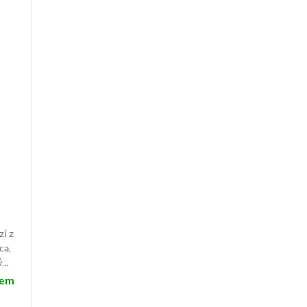
zí z
ca,
vým
ný
dem
a