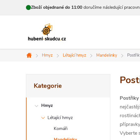
Přejít
Zboží objednané do 11:00
doručíme následující pracovn
na
obsah
Hmyz
Létající hmyz
Mandelinky
Postři
Domů
P
Post
Přeskočit
Kategorie
kategorie
o
Postřiky
s
Hmyz
nejčastěj
t
rostlinác
Létající hmyz
přípravky
r
Komáři
Vyberte 
Mandelinky