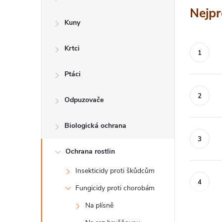
a
Nejpr
n
Kuny
n
Krtci
í
p
Ptáci
a
Odpuzovače
n
Biologická ochrana
e
l
Ochrana rostlin
Insekticidy proti škůdcům
Fungicidy proti chorobám
Na plísně