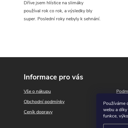
Dříve jsem hlístice na slimáky
k
používal rok co rok, a výsledky bly
y
super. Poslední roky nebyly k sehnání.
v
ý
p
Z
i
á
s
Informace pro vás
p
u
a
Vše o nákupu
Podmí
t
Obchodní podmínky
Blog
Používáme c
í
webu a díky
Ceník dopravy
Konta
funkce, výko