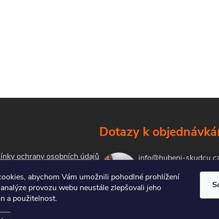
Dotazy k objednávk
nky ochrany osobních údajů
info@hubeni-skudcu.c
ookies, abychom Vám umožnili pohodlné prohlížení
S
 analýze provozu webu neustále zlepšovali jeho
kty
n a použitelnost.