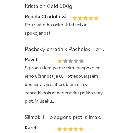
Kristalon Gold 500g
O
Renata Chudobová
v
Používám ho několik let velká
l
spokojenost
á
Pachový ohradník Pacholek - proti vysoké zvěři
d
Pavel
a
S produktem jsem velmi nespokojen.
Jeho účinnost je 0. Potřeboval jsem
c
dočasně vyřešit problém srn v
í
zahradě dokud neopravím poškozený
plot. V úseku...
p
r
Slimakill – bioagens proti slimákům (12 mil.)
v
Karel