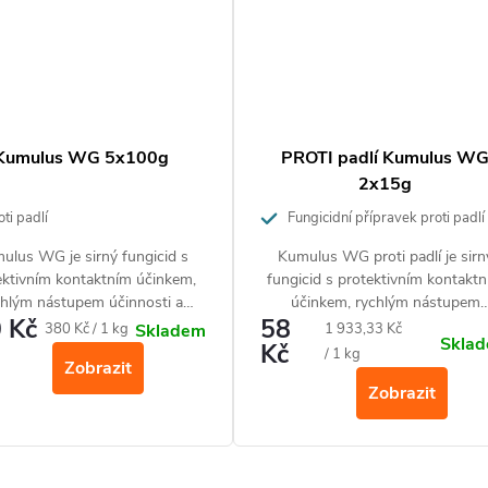
Kumulus WG 5x100g
PROTI padlí Kumulus W
2x15g
ti padlí
Fungicidní přípravek proti padlí
jabloně, okurky, révy vinné, okrasný
ulus WG je sirný fungicid s
Kumulus WG proti padlí je sirn
rostlin, broskvoní aj.
ektivním kontaktním účinkem,
fungicid s protektivním kontakt
chlým nástupem účinnosti a
účinkem, rychlým nástupem
 Kč
58
ziduálním působením proti
účinnosti a reziduálním působe
Měrná
Měrná
380 Kč / 1 kg
1 933,33 Kč
Skladem
Skla
ovým patogenům ze skupiny
Kč
proti houbovým patogenům z
cena:
cena:
/ 1 kg
Zobrazit
ých padlí s vedlejší akaricidní
skupiny pravých padlí s vedlejš
Zobrazit
účinností.
akaricidní účinností.