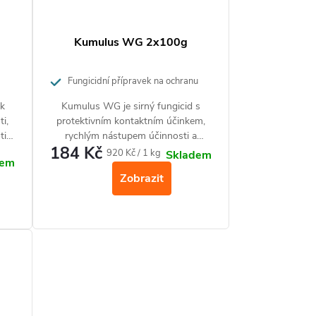
Kumulus WG 2x100g
Fungicidní přípravek na ochranu
u
proti padlí
 k
Kumulus WG je sirný fungicid s
ti,
protektivním kontaktním účinkem,
ti
rychlým nástupem účinnosti a
184 Kč
ti
reziduálním působením proti
Měrná
920 Kč / 1 kg
Skladem
dem
houbovým patogenům ze skupiny
cena:
Zobrazit
pravých padlí s vedlejší akaricidní
účinností.