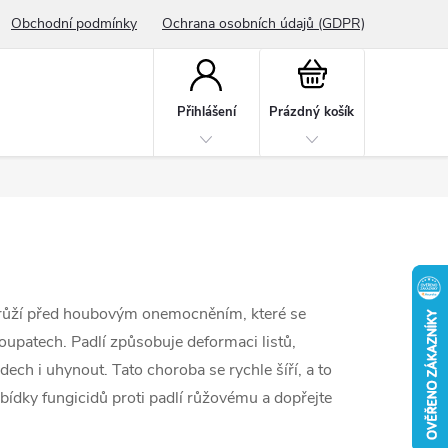
Obchodní podmínky
Ochrana osobních údajů (GDPR)
Nákupní
košík
Přihlášení
Prázdný košík
ě růží před houbovým onemocněním, které se
upatech. Padlí způsobuje deformaci listů,
ech i uhynout. Tato choroba se rychle šíří, a to
bídky fungicidů proti padlí růžovému a dopřejte