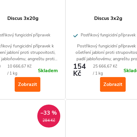
Discus 3x20g
Discus 3x2g
třikový fungicidní přípravek
Postřikový fungicidní přípravek
trupovitosti, padlí, americkému
proti strupovitosti, padlí, americkém
řikový fungicidní přípravek k
Postřikový fungicidní přípravek
 skvrnitosti
padlí a skvrnitosti
ení jabloní proti strupovitosti,
ošetření jabloní proti strupovitos
í jabloňovému; angreštu proti
padlí jabloňovému; angreštu pro
0
154
ickému padlí nebo růží proti
americkému padlí nebo růží pro
Měrná
Měrná
10 666,67 Kč
25 666,67 Kč
Skladem
Skla
padlí.
Kč
padlí
cena:
cena:
/ 1 kg
/ 1 kg
Zobrazit
Zobrazit
–33 %
284 Kč