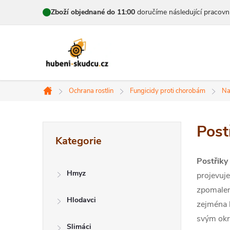
Přejít
Zboží objednané do 11:00
doručíme následující pracovn
na
obsah
Ochrana rostlin
Fungicidy proti chorobám
Na
Domů
P
Post
Přeskočit
Kategorie
kategorie
o
Postřiky 
s
Hmyz
projevuj
t
zpomalení
Hlodavci
zejména b
r
svým okr
Slimáci