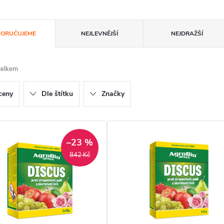
ORUČUJEME
NEJLEVNĚJŠÍ
NEJDRAŽŠÍ
celkem
ceny
Dle štítku
Značky
–23 %
842 Kč