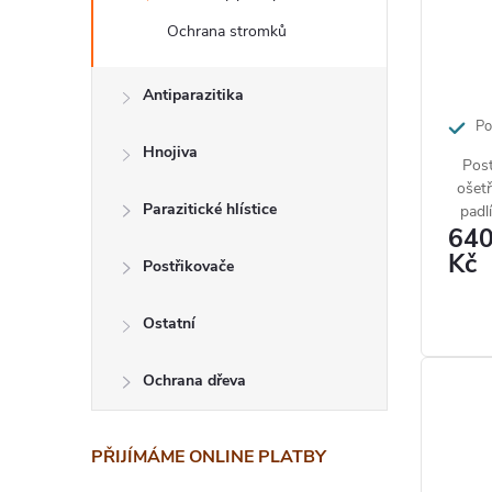
p
k
Ochrana stromků
r
t
o
Antiparazitika
ů
d
Pos
Hnojiva
proti s
Post
u
padlí a
ošetř
Parazitické hlístice
k
padl
64
amer
t
Kč
Postřikovače
ů
Ostatní
Ochrana dřeva
PŘIJÍMÁME ONLINE PLATBY