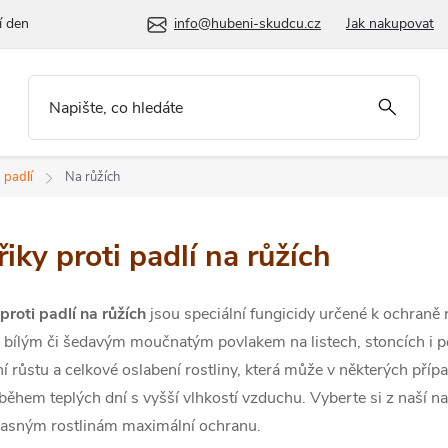
í den
info@hubeni-skudcu.cz
Jak nakupovat
 padlí
Na růžích
řiky proti padlí na růžích
proti padlí na růžích
jsou speciální fungicidy určené k ochran
e bílým či šedavým moučnatým povlakem na listech, stoncích i po
 růstu a celkové oslabení rostliny, která může v některých případ
ěhem teplých dní s vyšší vlhkostí vzduchu. Vyberte si z naší na
asným rostlinám maximální ochranu.