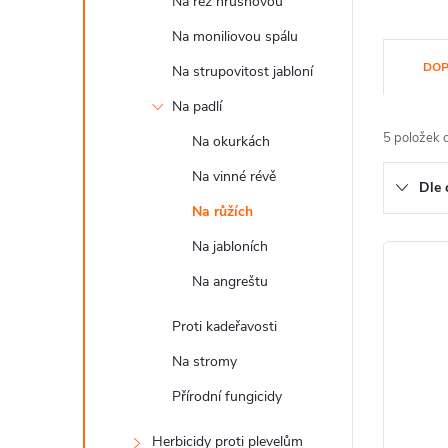
Na rez hrušňovou
Na moniliovou spálu
Ř
DOP
Na strupovitost jabloní
a
Na padlí
z
5
položek 
Na okurkách
e
Na vinné révě
Dle 
n
Na růžích
í
Na jabloních
V
p
Na angreštu
ý
r
Proti kadeřavosti
p
o
Na stromy
i
Přírodní fungicidy
d
s
u
Herbicidy proti plevelům