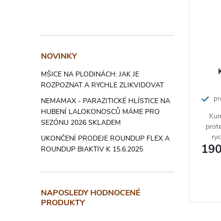
NOVINKY
MŠICE NA PLODINÁCH: JAK JE
ROZPOZNAT A RYCHLE ZLIKVIDOVAT
pro
NEMAMAX - PARAZITICKÉ HLÍSTICE NA
HUBENÍ LALOKONOSCŮ MÁME PRO
Kum
SEZÓNU 2026 SKLADEM
prot
ry
UKONČENÍ PRODEJE ROUNDUP FLEX A
190
re
ROUNDUP BIAKTIV K 15.6.2025
houb
prav
NAPOSLEDY HODNOCENÉ
PRODUKTY