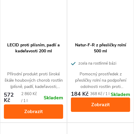
LECID proti plísním, padlí a
Natur-F-R z přesličky rolní
kadeřavosti 200 ml
500 ml
zcela na rostlinné bázi
Přírodní produkt proti široké
Pomocný prostředek z
škále houbových chorob rostlin
přesličky rolní na podpoření
(plísně, padlí, kadeřavosti,
odolnosti rostlin proti
skvrnitosti ad.). Zvyšuje vitalitu
houbovým chorobám.
184 Kč
Měrná
Měrná
572
2 860 Kč
368 Kč / 1 l
Skladem
Skladem
plodin.
Kč
cena:
cena:
/ 1 l
Zobrazit
Zobrazit