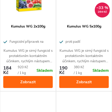
–33 %
284 Kč
Kumulus WG 2x100g
Kumulus WG 5x100g
Fungicidní přípravek na
proti padlí
ochranu proti padlí
Kumulus WG je sirný fungicid s
Kumulus WG je sirný fungicid s
protektivním kontaktním
protektivním kontaktním
účinkem, rychlým nástupem
účinkem, rychlým nástupem
účinnosti a reziduálním
účinnosti a reziduálním
Měrná
Měrná
184
920 Kč
190
380 Kč
Skladem
Skladem
působením proti houbovým
působením proti houbovým
Kč
Kč
cena:
cena:
/ 1 kg
/ 1 kg
patogenům ze skupiny pravých
patogenům ze skupiny pravých
Zobrazit
Zobrazit
padlí s vedlejší akaricidní
padlí s vedlejší akaricidní
účinností.
účinností.