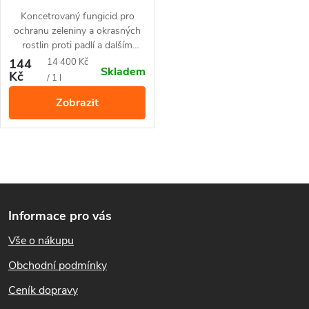
Koncetrovaný fungicid pro
ochranu zeleniny a okrasných
rostlin proti padlí a dalším
houbovým chorobám. Balení
Měrná
144
14 400 Kč
Skladem
vystačí až na 100
m²
.
Kč
cena:
/ 1 l
Zobrazit
O
Z
v
Informace pro vás
l
á
Vše o nákupu
á
p
Obchodní podmínky
d
a
Ceník dopravy
a