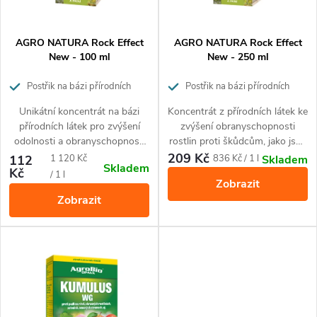
í
s
p
p
AGRO NATURA Rock Effect
AGRO NATURA Rock Effect
r
New - 100 ml
New - 250 ml
r
o
Postřik na bázi přírodních
Postřik na bázi přírodních
látek s insekticidními účinky
látek s insekticidními účinky
o
Unikátní koncentrát na bázi
Koncentrát z přírodních látek ke
d
přírodních látek pro zvýšení
zvýšení obranyschopnosti
d
odolnosti a obranyschopnosti
rostlin proti škůdcům, jako jsou
u
rostlin proti škůdcům jako
mšice, molice, svilušky,
209 Kč
Měrná
Měrná
112
1 120 Kč
836 Kč / 1 l
Skladem
Skladem
u
jsou mšice, molice, svilušky,
třásněnky, červci a puklice (v
Kč
cena:
cena:
/ 1 l
k
Zobrazit
třásněnky, červci – puklice (v
raném stadiu) a také americké
Zobrazit
raném stadiu) a také americké
padlí na angreštu a rybízu.
k
t
padlí na angreštu a rybízu.
Tento přípravek je vhodný pro
Přípravek je vhodný pro
ekologické zemědělství a
t
ekologické zemědělství.
neškodí užitečným
ů
Neškodí užitečným
organismům.
ů
organismům.