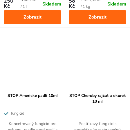
250
5 000 Kč
58
1 933,33 Kč
Skladem
Skladem
reziduálním působením proti
Kč
Kč
cena:
cena:
/ 1 l
/ 1 kg
houbovým patogenům ze
Zobrazit
Zobrazit
skupiny pravých padlí s vedlejší
akaricidní účinností.
STOP Americké padlí 10ml
STOP Choroby rajčat a okurek
10 ml
fungicid
Koncetrovaný fungicid pro
Postřikový fungicid s
ochranu rostlin proti padlí a
protektivním (ochranným)