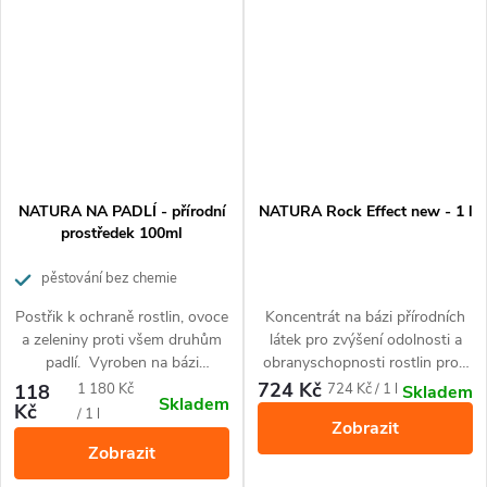
NATURA NA PADLÍ - přírodní
NATURA Rock Effect new - 1 l
prostředek 100ml
pěstování bez chemie
Postřik k ochraně rostlin, ovoce
Koncentrát na bázi přírodních
a zeleniny proti všem druhům
látek pro zvýšení odolnosti a
padlí. Vyroben na bázi
obranyschopnosti rostlin proti
přírodních látek, šetrný k
škůdcům (mšice, molice,
724 Kč
Měrná
Měrná
118
1 180 Kč
724 Kč / 1 l
Skladem
Skladem
životnímu prostředí.
svilušky, třásněnky, puklice i
Kč
cena:
cena:
/ 1 l
Zobrazit
vlnatky) a všem druhům padlí.
Zobrazit