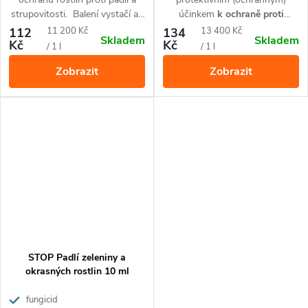
strupovitosti. Balení vystačí až
účinkem
k ochraně proti
na 20 litrů postřikové kapaliny.
plísním okurek a rajčat a jiné
Měrná
Měrná
112
11 200 Kč
134
13 400 Kč
Skladem
Skladem
zeleniny a okrasných rostlin.
Kč
Kč
cena:
cena:
/ 1 l
/ 1 l
Zobrazit
Zobrazit
STOP Padlí zeleniny a
okrasných rostlin 10 ml
fungicid