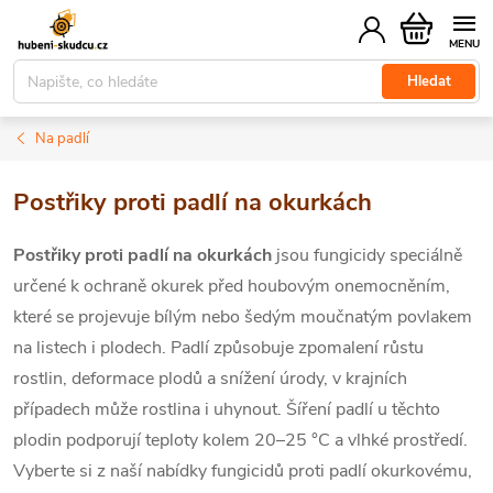
Přejít
Nákupní
na
košík
obsah
Hledat
Na padlí
Postřiky proti padlí na okurkách
Postřiky proti padlí na okurkách
jsou fungicidy speciálně
určené k ochraně okurek před houbovým onemocněním,
které se projevuje bílým nebo šedým moučnatým povlakem
na listech i plodech. Padlí způsobuje zpomalení růstu
rostlin, deformace plodů a snížení úrody, v krajních
případech může rostlina i uhynout.
Šíření padlí u těchto
plodin podporují teploty kolem 20–25 °C a vlhké prostředí.
Vyberte si z naší nabídky fungicidů proti padlí okurkovému,