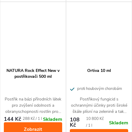
NATURA Rock Effect New v
Ortiva 10 ml
postřikovači 500 ml
proti houbovým chorobám
Postřik na bázi přírodních látek
Postřikový fungicid s
pro zvýšení odolnosti a
ochrannými účinky proti široké
obranyschopnosti rostlin proti
škále plísní na zelenině a také
škůdcům (mšice, molice,
sypavce, rzím a skvrnitostem
144 Kč
Měrná
Měrná
288 Kč / 1 l
108
10 800 Kč
Skladem
Skladem
svilušky, třásněnky, puklice i
na okrasných rostlinám.
Kč
cena:
cena:
/ 1 l
Zobrazit
vlnatky) a všem druhům padlí.