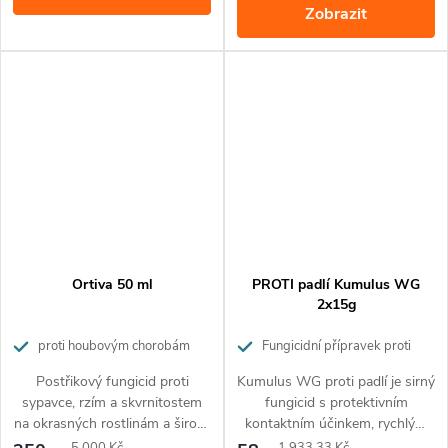
Zobrazit
Ortiva 50 ml
PROTI padlí Kumulus WG
2x15g
proti houbovým chorobám
Fungicidní přípravek proti
padlí jabloně, okurky, révy vinné,
Postřikový fungicid proti
Kumulus WG proti padlí je sirný
okrasných rostlin, broskvoní aj.
sypavce, rzím a skvrnitostem
fungicid s protektivním
na okrasných rostlinám a široké
kontaktním účinkem, rychlým
škále plísní na zelenině.
nástupem účinnosti a
Měrná
Měrná