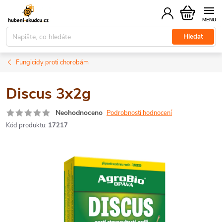
Přejít
Nákupní
na
košík
obsah
Hledat
Fungicidy proti chorobám
Discus 3x2g
Neohodnoceno
Podrobnosti hodnocení
Kód produktu:
17217