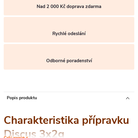
Nad 2 000 Kč doprava zdarma
Rychlé odeslání
Odborné poradenství
Popis produktu
Charakteristika přípravku
Discus 3x2g
Celý popis