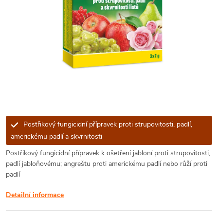
Postřikový fungicidní přípravek proti strupovitosti, padlí,
americkému padlí a skvrnitosti
Postřikový fungicidní přípravek k ošetření jabloní proti strupovitosti,
padlí jabloňovému; angreštu proti americkému padlí nebo růží proti
padlí
Detailní informace