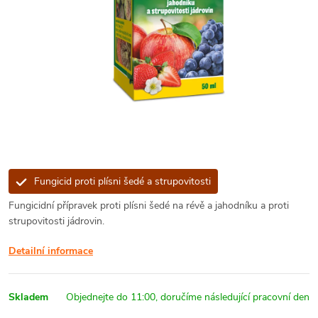
Fungicid proti plísni šedé a strupovitosti
Fungicidní přípravek proti plísni šedé na révě a jahodníku a proti
strupovitosti jádrovin.
Detailní informace
Skladem