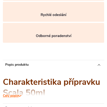
Rychlé odeslání
Odborné poradenství
Popis produktu
Charakteristika přípravku
Scala 50ml
Celý popis