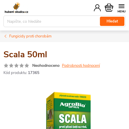
Přejít
Nákupní
na
košík
obsah
Hledat
Fungicidy proti chorobám
Scala 50ml
Neohodnoceno
Podrobnosti hodnocení
Kód produktu:
17365