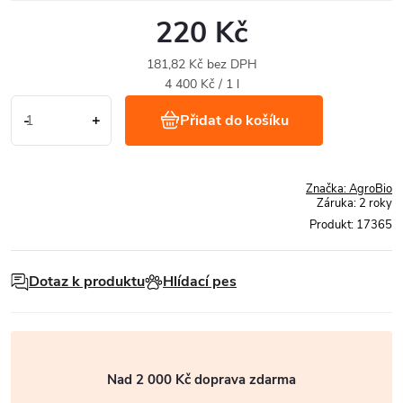
220 Kč
181,82 Kč bez DPH
Měrná
4 400 Kč / 1 l
cena:
Přidat do košíku
Značka:
AgroBio
Záruka
:
2 roky
Produkt:
17365
Dotaz k produktu
Hlídací pes
Nad 2 000 Kč doprava zdarma