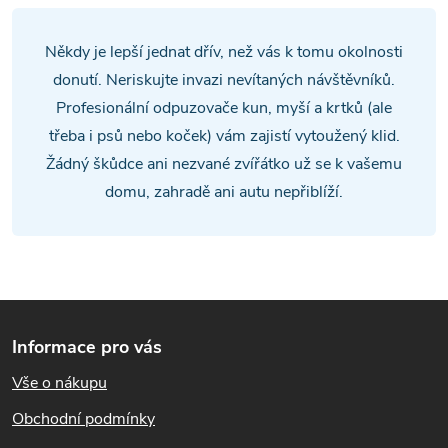
v
l
Někdy je lepší jednat dřív, než vás k tomu okolnosti
á
donutí. Neriskujte invazi nevítaných návštěvníků.
Profesionální odpuzovače kun, myší a krtků (ale
d
třeba i psů nebo koček) vám zajistí vytoužený klid.
a
Žádný škůdce ani nezvané zvířátko už se k vašemu
domu, zahradě ani autu nepřiblíží.
c
í
p
Z
r
Informace pro vás
á
v
Vše o nákupu
k
p
Obchodní podmínky
y