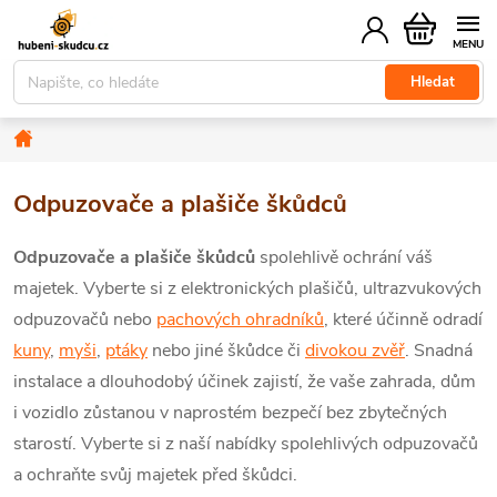
Přejít
Nákupní
na
košík
obsah
Hledat
Domů
Odpuzovače a plašiče škůdců
Odpuzovače a plašiče škůdců
spolehlivě ochrání váš
majetek. Vyberte si z elektronických plašičů, ultrazvukových
odpuzovačů nebo
pachových ohradníků
, které účinně odradí
kuny
,
myši
,
ptáky
nebo jiné škůdce či
divokou zvěř
. Snadná
instalace a dlouhodobý účinek zajistí, že vaše zahrada, dům
i vozidlo zůstanou v naprostém bezpečí bez zbytečných
starostí. Vyberte si z naší nabídky spolehlivých odpuzovačů
a ochraňte svůj majetek před škůdci.