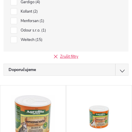
Gardigo
4
Kollant
2
Menforsan
1
Odour s.r.o.
1
Weitech
15
Zrušit filtry
Ř
Doporučujeme
a
Nejlevnější
V
z
Nejdražší
ý
Nejprodávanější
e
p
Abecedně
n
i