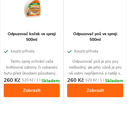
Odpuzovač koček ve spreji
Odpuzovač psů ve spreji
500ml
500ml
kouzlo přírody
Kouzlo přírody
Tento sprej ochrání vaše
Odpuzovač psů je pro psy
květinové záhony či vybavení
neškodný, ale jeho vůně je pro
bytu před škodami působenými
ně velmi nepříjemná a raději se
kočkami. Je určen k odpuzení
od ošetřených ploch vzdálí.
260 Kč
260 Kč
Měrná
Měrná
520 Kč / 1 l
520 Kč / 1 l
Skladem
Skladem
koček jak venku, tak i vevnitř.
cena:
cena:
Zobrazit
Zobrazit
Po nanesení na plochy působí
repelentně až 3 týdny, pokud
nezmokne.
O