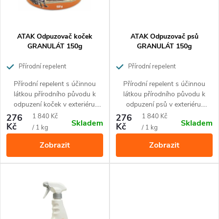
í
s
p
p
ATAK Odpuzovač koček
ATAK Odpuzovač psů
r
GRANULÁT 150g
GRANULÁT 150g
r
o
Přírodní repelent
Přírodní repelent
o
Přírodní repelent s účinnou
Přírodní repelent s účinnou
d
látkou přírodního původu k
látkou přírodního původu k
d
odpuzení koček v exteriéru.
odpuzení psů v exteriéru.
u
Působí proti znečišťování
Působí proti znečišťování psy.
Měrná
Měrná
276
1 840 Kč
276
1 840 Kč
Skladem
Skladem
u
koček. Pro celoroční použití.
Pro celoroční použití.
Kč
Kč
cena:
cena:
/ 1 kg
/ 1 kg
k
Zobrazit
Zobrazit
k
t
t
ů
ů