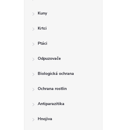
a
n
Kuny
n
Krtci
í
p
Ptáci
a
Odpuzovače
n
Biologická ochrana
e
l
Ochrana rostlin
Antiparazitika
Hnojiva