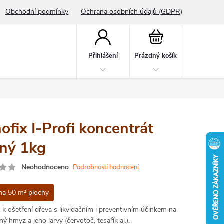
Obchodní podmínky
Ochrana osobních údajů (GDPR)
Nákupní
košík
Přihlášení
Prázdný košík
ofix I-Profi koncentrát
ený 1kg
Neohodnoceno
Podrobnosti hodnocení
na 50 m² plochy
 k ošetření dřeva s likvidačním i preventivním účinkem na
ý hmyz a jeho larvy (červotoč, tesařík aj.).