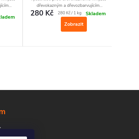
jícím
dřevokazným a dřevozbarvujícím
dřevo
280 Kč
1 16
houbám a plísním.
Měrná
280 Kč / 1 kg
Skladem
kladem
cena:
Zobrazit
ám
z