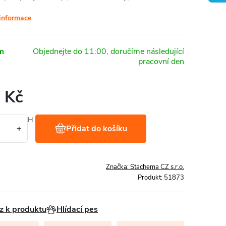
 informace
m
 Kč
Kč bez DPH
Přidat do košíku
 1 kg
Značka:
Stachema CZ s.r.o.
Produkt:
51873
z k produktu
Hlídací pes