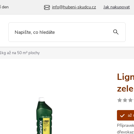
í den
info@hubeni-skudcu.cz
Jak nakupovat
 1kg
až na 50 m² plochy
Lign
zel
až 
Přípravek
dřevokazn