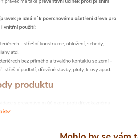
 Přípravek má také
preventivní účinek proti plísním
.
ípravek je ideální k povrchovému ošetření dřeva pro
i vnitřní použití:
nteriérech - střešní konstrukce, obložení, schody,
lahy atd.
xteriérech bez přímého a trvalého kontaktu se zemí -
ř. střešní podbití, dřevěné stavby, ploty, krovy apod.
dy produktu
vidace s preventivním účinkem proti dřevokaznému
pis
zu a jeho larvám
lnost - vhodný pro použití jak v interiéru, tak
eriéru, odolává povětrnostním vlivům a zaručuje
anlivý výsledek