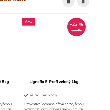
Akce
Akce
–22 %
360 Kč
ý 5kg
Lignofix E-Profi zelený 1kg
Lign
až na 50 m² plochy
až na
zvýšenou
Preventivní ochrana dřeva se zvýšenou
Preventi
u hmyzu,
vydatností proti dřevokaznému hmyzu,
vydatnos