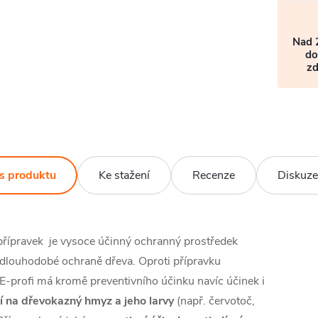
Nad 
do
z
s produktu
Ke stažení
Recenze
Diskuze
přípravek je vysoce účinný ochranný prostředek
 dlouhodobé ochraně dřeva. Oproti přípravku
E-profi má kromě preventivního účinku navíc účinek i
ní na dřevokazný hmyz a jeho larvy
(např. červotoč,