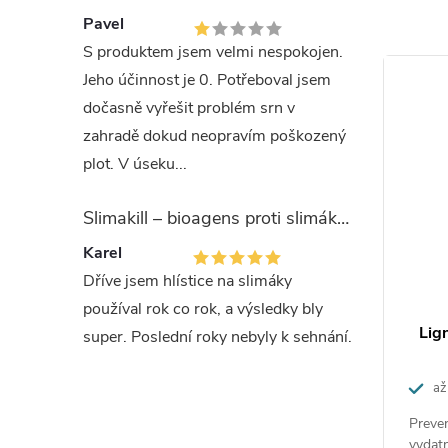
Pavel
Sna
S produktem jsem velmi nespokojen.
sna
Jeho účinnost je 0. Potřeboval jsem
pro
Akce
–22 %
–21 %
dočasně vyřešit problém srn v
Uni
360 Kč
1 480 Kč
zahradě dokud neopravím poškozený
dře
plot. V úseku...
Zvý
mno
Slimakill – bioagens proti slimákům (12 mil.)
lep
Na 
Karel
Dříve jsem hlístice na slimáky
Návo
používal rok co rok, a výsledky bly
ný 1kg
Lignofix E-Profi zelený 5kg
Lig
super. Poslední roky nebyly k sehnání.
Vlhkost d
až na 250 m²
až
20 %, u d
vzniklé v
e zvýšenou
Preventivní ochrana dřeva se zvýšenou
Preven
ému hmyzu,
vydatností proti dřevokaznému hmyzu,
vydat