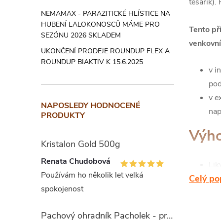
tesařík).
NEMAMAX - PARAZITICKÉ HLÍSTICE NA
HUBENÍ LALOKONOSCŮ MÁME PRO
Tento př
SEZÓNU 2026 SKLADEM
venkovní 
UKONČENÍ PRODEJE ROUNDUP FLEX A
ROUNDUP BIAKTIV K 15.6.2025
v i
pod
v e
NAPOSLEDY HODNOCENÉ
nap
PRODUKTY
Výho
Kristalon Gold 500g
Renata Chudobová
Lik
Používám ho několik let velká
Celý po
hmy
spokojenost
Odo
ext
Pachový ohradník Pacholek - proti vysoké zvěři
trv