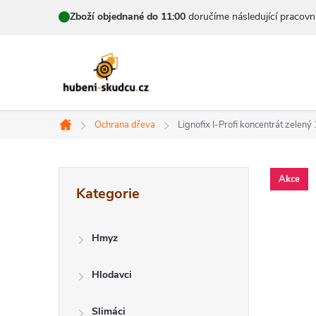
Přejít
Zboží objednané do 11:00
doručíme následující pracovn
na
obsah
Ochrana dřeva
Lignofix I-Profi koncentrát zelený
Domů
P
Přeskočit
Akce
Kategorie
kategorie
o
s
Hmyz
t
Hlodavci
r
Slimáci