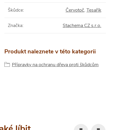
Škůdce
:
Červotoč
,
Tesařík
Značka
:
Stachema CZ s.r.o.
Produkt naleznete v této kategorii
Přípravky na ochranu dřeva proti škůdcům