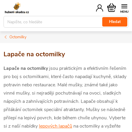
Přejít
Nákupní
na
košík
obsah
Hledat
Octomilky
Lapače na octomilky
Lapače na octomilky
jsou praktickým a efektivním řešením
pro boj s octomilkami, které často napadají kuchyně, sklady
potravin nebo restaurace. Malé mušky, známé také jako
vinné mušky, si nejraději pochutnávají na ovoci, sladkých
nápojích a zahnívajících potravinách. Lapače obsahují k
přilákání octomilek speciální atraktanty. Mušky se následně
přilepí na lepivý povrch, kde během chvíle uhynou.
Vyberte
si z naší nabídky
lepových lapačů
na octomilky a vyžeňte