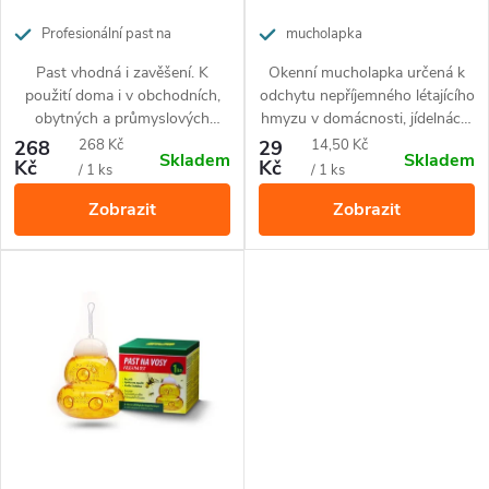
r
o
Profesionální past na
mucholapka
octomilky
o
Past vhodná i zavěšení. K
Okenní mucholapka určená k
d
použití doma i v obchodních,
odchytu nepříjemného létajícího
d
obytných a průmyslových
hmyzu v domácnosti, jídelnách,
u
objektech, jako jsou pekárny,
kancelářích a kuchyních.
Měrná
Měrná
268
268 Kč
29
14,50 Kč
Skladem
Skladem
u
restaurace. Návnada není
Kč
Kč
cena:
cena:
/ 1 ks
/ 1 ks
k
součástí pasti.
Zobrazit
Zobrazit
k
t
t
ů
ů