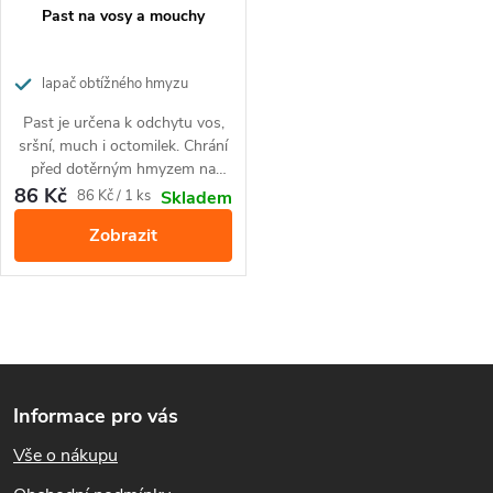
Past na vosy a mouchy
lapač obtížného hmyzu
Past je určena k odchytu vos,
sršní, much i octomilek. Chrání
před dotěrným hmyzem na
zahradách, balkonech, v
86 Kč
Měrná
86 Kč / 1 ks
Skladem
altánech ad.
cena:
Zobrazit
O
Z
v
Informace pro vás
l
á
Vše o nákupu
á
p