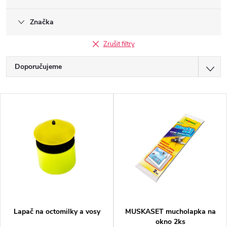
Značka
Zrušit filtry
Ř
Doporučujeme
a
Nejlevnější
V
z
Nejdražší
ý
Nejprodávanější
e
p
Abecedně
n
i
í
s
p
p
Lapač na octomilky a vosy
MUSKASET mucholapka na
r
okno 2ks