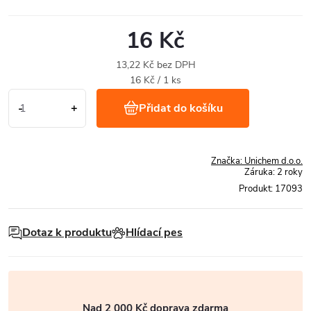
16 Kč
13,22 Kč bez DPH
Měrná
16 Kč / 1 ks
cena:
Přidat do košíku
Značka:
Unichem d.o.o.
Záruka
:
2 roky
Produkt:
17093
Dotaz k produktu
Hlídací pes
Nad 2 000 Kč doprava zdarma