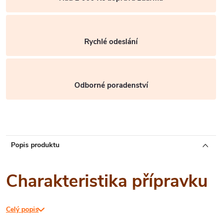
Rychlé odeslání
Odborné poradenství
Popis produktu
Charakteristika přípravku
Celý popis
Mucholapka je léty osvědčeným pomocníkem k odchytu