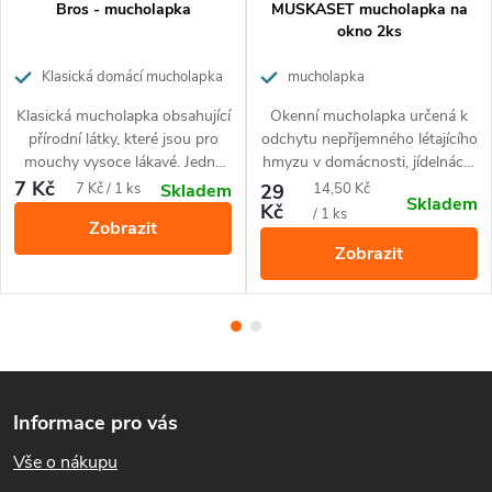
Bros - mucholapka
MUSKASET mucholapka na
okno 2ks
Uchopte červený provázek a pomalu mucholapku vytahujte
a zavěste ji do prostoru, kde se zdržují mouchy. Hustota
Klasická domácí mucholapka
mucholapka
mucholapek závisí na populaci much. Pokud na lepící ploše
Klasická mucholapka obsahující
Okenní mucholapka určená k
již není volné místo, lapač vyměňte za nový. Při umísťování
přírodní látky, které jsou pro
odchytu nepříjemného létajícího
dávejte pozor, aby lepivá část nebyla v dosahu domácích
mouchy vysoce lákavé. Jedná
hmyzu v domácnosti, jídelnách,
se o osvědčenou pomůcku k
kancelářích a kuchyních.
zvířat.
7 Kč
Měrná
Měrná
7 Kč / 1 ks
29
14,50 Kč
Skladem
Skladem
lapání much a jiného létajícího
Kč
cena:
cena:
/ 1 ks
Zobrazit
hmyzu přírodní cestou bez
Složení
Zobrazit
použití chemie.
lepidlo je tvořeno přírodními složkami (pryskyřice, oleje a
tuky)
Z
Doba použitelnosti
Informace pro vás
á
Vše o nákupu