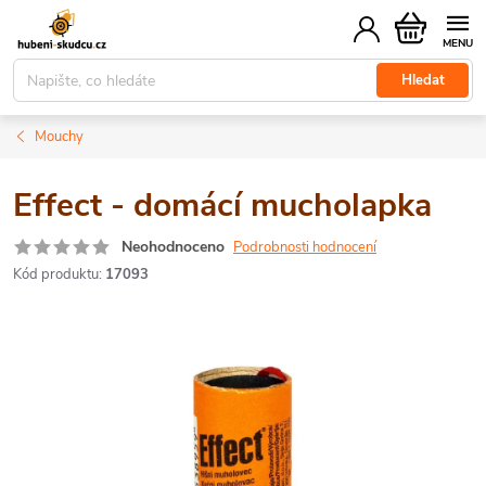
Přejít
Nákupní
na
košík
obsah
Hledat
Mouchy
Effect - domácí mucholapka
Neohodnoceno
Podrobnosti hodnocení
Kód produktu:
17093