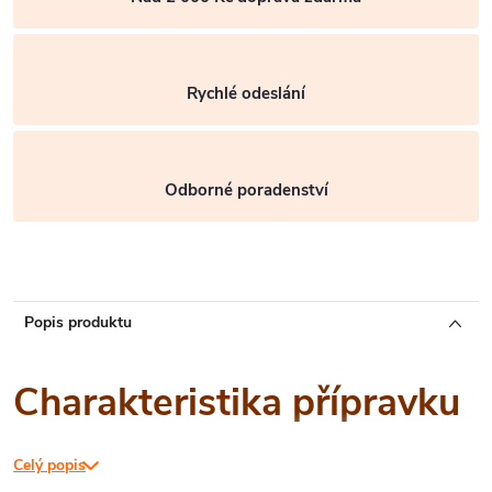
Rychlé odeslání
Odborné poradenství
Popis produktu
Charakteristika přípravku
Celý popis
Modré lepové šipky lákají škodlivý hmyz třásněnky. Dospělci