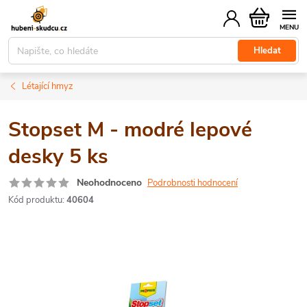
Přejít
Nákupní
na
košík
obsah
Hledat
Létající hmyz
Stopset M - modré lepové
desky 5 ks
Neohodnoceno
Podrobnosti hodnocení
Kód produktu:
40604