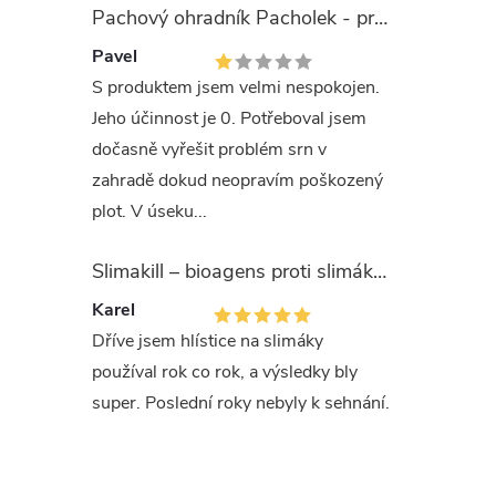
Pachový ohradník Pacholek - proti vysoké zvěři
Pavel
S produktem jsem velmi nespokojen.
Jeho účinnost je 0. Potřeboval jsem
dočasně vyřešit problém srn v
zahradě dokud neopravím poškozený
plot. V úseku...
Slimakill – bioagens proti slimákům (12 mil.)
Karel
Dříve jsem hlístice na slimáky
používal rok co rok, a výsledky bly
super. Poslední roky nebyly k sehnání.