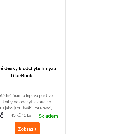
é desky k odchytu hmyzu
GlueBook
řádně účinná lepová past ve
u knihy na odchyt lezoucího
u jako jsou švábi, mravenci,
č
y. Silné lepidlo hmyz zachytí,
Měrná
45 Kč / 1 ks
Skladem
 se pasti dotkne. Bez chemie.
cena:
Zobrazit