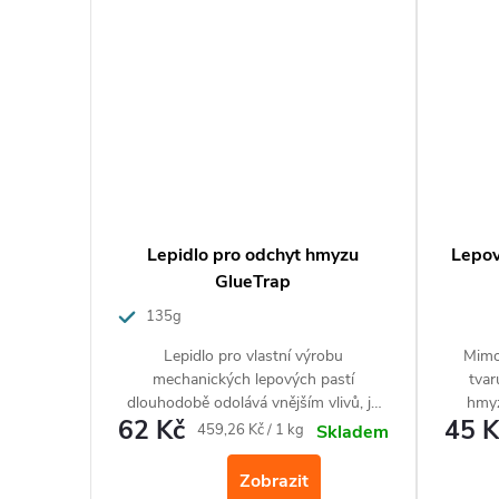
Lepidlo pro odchyt hmyzu
Lepov
GlueTrap
135g
Lepidlo pro vlastní výrobu
Mimo
mechanických lepových pastí
tvar
dlouhodobě odolává vnějším vlivů, je
hmyz
62 Kč
45 K
netoxické a voděodolné. K odchytu
rybenk
Měrná
459,26 Kč / 1 kg
Skladem
švábů, mravenců, lezoucího i létajícího
sotva
cena:
hmyzu.
Zobrazit