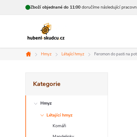
Přejít
Zboží objednané do 11:00
doručíme následující pracovn
na
obsah
Hmyz
Létající hmyz
Feromon do pasti na po
Domů
P
Přeskočit
Kategorie
kategorie
o
s
Hmyz
t
Létající hmyz
r
Komáři
Mandelinky