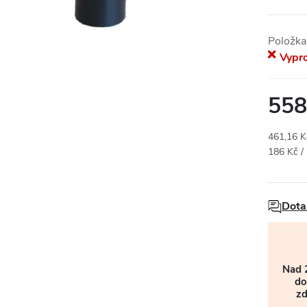
Položka
Vypr
558
461,16 
Měrná
186 Kč / 
cena:
Dota
Nad 
do
z