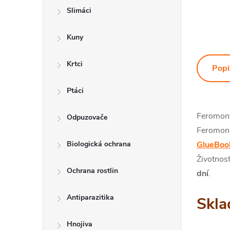
Slimáci
Kuny
Krtci
Popi
Ptáci
Feromony 
Odpuzovače
Feromon 
Biologická ochrana
GlueBoo
Životnos
Ochrana rostlin
dní
.
Antiparazitika
Skla
Hnojiva