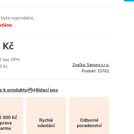
 byla vyprodána…
odáno
 Kč
Kč bez DPH
Značka:
Samura s.r.o.
1 ks
Produkt:
15762
z k produktu
Hlídací pes
2 000 Kč
Rychlé
Odborné
prava
odeslání
poradenství
darma