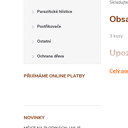
Skladujt
Parazitické hlístice
Obsa
Postřikovače
3 kusy
Ostatní
Upoz
Ochrana dřeva
Uchováve
Celý po
PŘIJÍMÁME ONLINE PLATBY
Používej
výrobku.
Nekopíruj
předchoz
NOVINKY