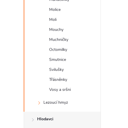
a
n
Molice
Moli
n
Mouchy
í
Muchničky
p
Octomilky
a
Smutnice
n
Svilušky
e
Třásněnky
l
Vosy a sršni
Lezoucí hmyz
Hlodavci