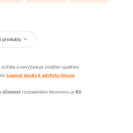
í produkty
vířata a nevyžaduje zvláštní opatření.
edu
Lepové desky k odchytu hmyzu
 a
účinnost
rozbaleného feromonu je
60