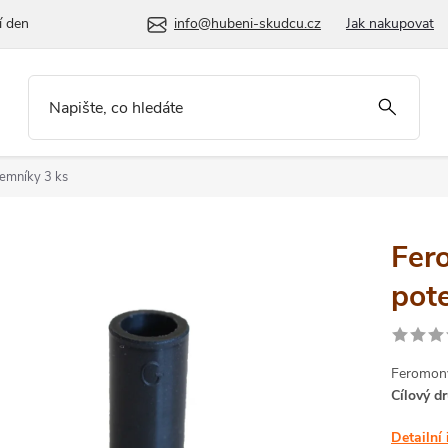
í den
info@hubeni-skudcu.cz
Jak nakupovat
temníky 3 ks
Fer
pot
Feromony
Cílový dr
Detailní