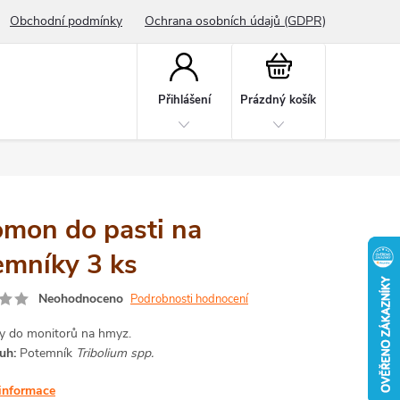
Obchodní podmínky
Ochrana osobních údajů (GDPR)
Nákupní
košík
Přihlášení
Prázdný košík
omon do pasti na
emníky 3 ks
Neohodnoceno
Podrobnosti hodnocení
 do monitorů na hmyz.
uh:
Potemník
Tribolium spp.
 informace