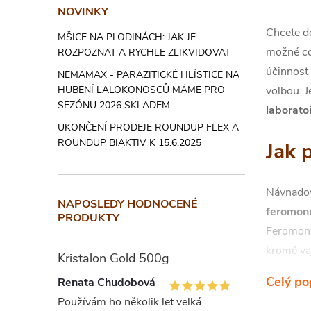
NOVINKY
Chcete de
MŠICE NA PLODINÁCH: JAK JE
možné co
ROZPOZNAT A RYCHLE ZLIKVIDOVAT
účinnost
NEMAMAX - PARAZITICKÉ HLÍSTICE NA
volbou. 
HUBENÍ LALOKONOSCŮ MÁME PRO
SEZÓNU 2026 SKLADEM
laboratoř
UKONČENÍ PRODEJE ROUNDUP FLEX A
ROUNDUP BIAKTIV K 15.6.2025
Jak 
Návnadov
NAPOSLEDY HODNOCENÉ
feromon
PRODUKTY
Feromo
kromě vaj
Kristalon Gold 500g
Celý po
Renata Chudobová
Jakmile s
Používám ho několik let velká
již schop