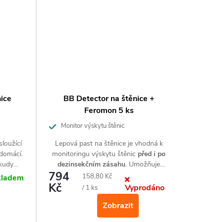
ice
BB Detector na štěnice +
Lepo
Feromon 5 ks
Monitor výskytu štěnic
sloužící
Lepová past na štěnice je vhodná k
Pomocí 
 domácí.
monitoringu výskytu štěnic
před i po
odh
 kudy
dezinsekčním zásahu
. Umožňuje
domác
794
416 
sledovat výskyt štěnic v jednotlivých
kancelá
Měrná
158,80 Kč
kladem
Kč
pokojích. Efektivní nástroj ke stanovení
Vyprodáno
cena:
/ 1 ks
potřeby dezinsekčního zásahu nebo
Zobrazit
jeho opakování.