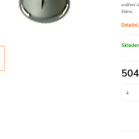
ověření ú
štěnic.
Detailní
Sklade
504
416,53 
Měrná
504 Kč / 
cena: