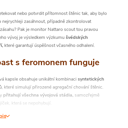
tekovat nebo potvrdit přítomnost štěnic tak, aby bylo
 nejrychleji zasáhnout, případně zkontrolovat
 zásahu? Pak je monitor Nattaro scout tou pravou
Jeho vývoj je výsledkem výzkumu
švédských
í,
které garantují úspěšnost včasného odhalení.
past s feromonem funguje
á kapsle obsahuje unikátní kombinaci
syntetických
ů
, které simulují přirozené agregační chování štěnic.
ny
přitahují všechna vývojová stádia,
samozřejmě
íček, která se nepohybují.
pis
e štěnice dostanou dovnitř kapsle s návnadou, nejsou
ny ji opustit. Vývoj Nattaro scout je založen na