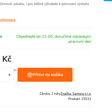
činnosti zásahu, i pro běžné uživatele k potvrzení výskytu
 informace
m
 Kč
Kč bez DPH
Přidat do košíku
1 ks
Záruka
:
2 roky
Značka:
Samura s.r.o.
Produkt:
15532