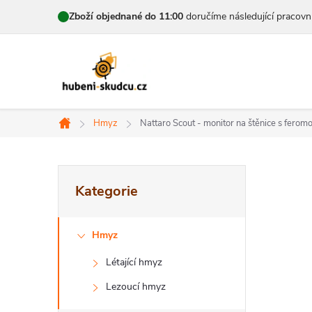
Přejít
Zboží objednané do 11:00
doručíme následující pracovn
na
obsah
Hmyz
Nattaro Scout - monitor na štěnice s fero
Domů
P
Přeskočit
Kategorie
kategorie
o
s
Hmyz
t
Létající hmyz
r
Lezoucí hmyz