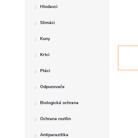
a
Hlodavci
n
n
Slimáci
í
Kuny
p
Krtci
a
n
Ptáci
e
Odpuzovače
l
Biologická ochrana
Ochrana rostlin
Antiparazitika