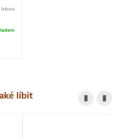
 štěnice
kladem