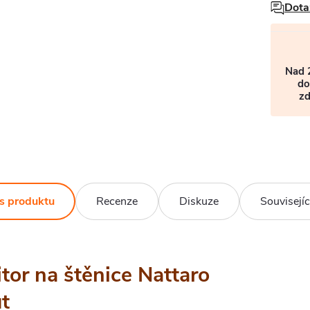
Dota
Nad 
do
z
s produktu
Recenze
Diskuze
Souvisejíc
tor na štěnice Nattaro
t