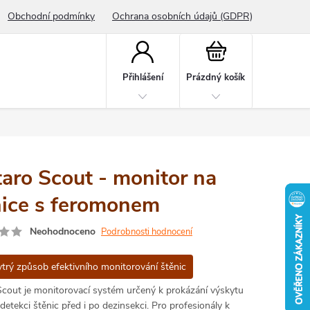
Obchodní podmínky
Ochrana osobních údajů (GDPR)
Nákupní
košík
Přihlášení
Prázdný košík
aro Scout - monitor na
nice s feromonem
Neohodnoceno
Podrobnosti hodnocení
trý způsob efektivního monitorování štěnic
Scout je monitorovací systém určený k prokázání výskytu
 detekci štěnic před i po dezinsekci. Pro profesionály k