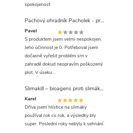
spokojenost
dlouhole
Švédsku a
Pachový ohradník Pacholek - proti vysoké zvěři
testován
Pavel
S produktem jsem velmi nespokojen.
Úspěšnos
Jeho účinnost je 0. Potřeboval jsem
pohybuj
dočasně vyřešit problém srn v
Zajímavo
zahradě dokud neopravím poškozený
Nejlepší
plot. V úseku...
Anglick
Slimakill – bioagens proti slimákům (12 mil.)
Před
Karel
Dříve jsem hlístice na slimáky
Sna
používal rok co rok, a výsledky bly
Mož
super. Poslední roky nebyly k sehnání.
náp