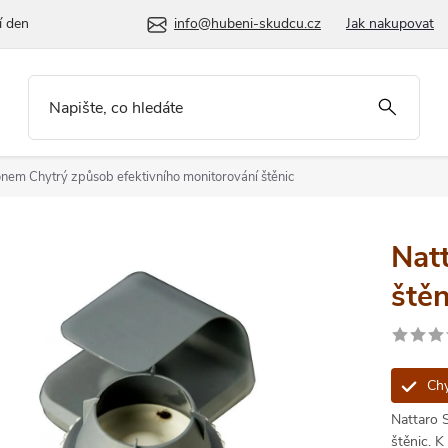
í den
info@hubeni-skudcu.cz
Jak nakupovat
monem
Chytrý způsob efektivního monitorování štěnic
Natt
ště
Chy
Nattaro 
štěnic. K