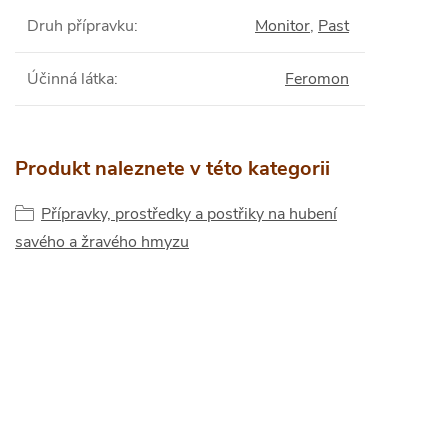
Druh přípravku
:
Monitor
,
Past
Účinná látka
:
Feromon
Produkt naleznete v této kategorii
Přípravky, prostředky a postřiky na hubení
savého a žravého hmyzu