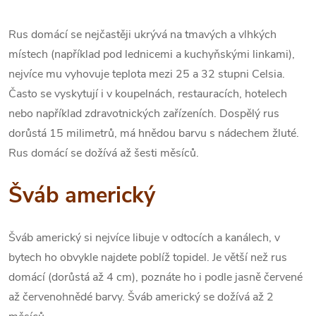
Rus domácí se nejčastěji ukrývá na tmavých a vlhkých
místech (například pod lednicemi a kuchyňskými linkami),
nejvíce mu vyhovuje teplota mezi 25 a 32 stupni Celsia.
Často se vyskytují i v koupelnách, restauracích, hotelech
nebo například zdravotnických zařízeních. Dospělý rus
dorůstá 15 milimetrů, má hnědou barvu s nádechem žluté.
Rus domácí se dožívá až šesti měsíců.
Šváb americký
Šváb americký si nejvíce libuje v odtocích a kanálech, v
bytech ho obvykle najdete poblíž topidel. Je větší než rus
domácí (dorůstá až 4 cm), poznáte ho i podle jasně červené
až červenohnědé barvy. Šváb americký se dožívá až 2