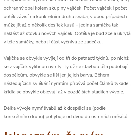
ochranný obal kolem skupiny vajíček. Počet vajíček i počet
ooték závisí na konkrétním druhu švába, v obou případech
může jít až o několik desítek kusů – jediná samička tak
naklást až stovku nových vajíček. Ootéka je buď zcela ukrytá
v těle samičky, nebo jí část vyčnívá ze zadečku.
Vajíčka se obvykle vyvíjejí od tří do patnácti týdnů, po nichž
se z vajíček vylíhnou nymfy. Ty už se stavbou těla podobají
dospělcům, obvykle se liší jen jejich barva. Během
následujících svlékání nymfám přibývá počet článků tykadel,
křídla se obvykle objevují až v pozdějších stádiích vývoje.
Délka vývoje nymf švábů až k dospělci se (podle
konkrétního druhu) pohybuje od dvou do osmnácti měsíců.