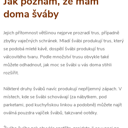
Jak poznám, že mám
doma šváby
Jejich přítomnost většinou nejprve prozradí trus, případně
zbytky vaječných schránek. Mladí švábi produkují trus, který
se podobá mleté kávě, dospělí švábi produkují trus
válcovitého tvaru. Podle množství trusu obvykle také
můžete odhadnout, jak moc se švábi u vás doma stihli
rozšířit.
Některé druhy švábů navíc produkují nepříjemný zápach. V
místech, kde se švábi schovávají (za nábytkem, pod
parketami, pod kuchyňskou linkou a podobně) můžete najít
oválná pouzdra vajíček švábů, takzvané ootéky.