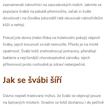
zaznamenali námořníci na zaoceánských lodích. Jakmile se
populace švábů na palubě přemnožila, začali si švábi
dovolovat i na člověka (obzvlášť rádi okusovali námořníkům
kůži a nehty).
Pokud jste doma (nebo třeba na hotelovém pokoji) objevili
šváby, jejich kousnutí se bát nemusíte. Přesto je na místě
opatrnost. Švábi totiž znehodnocují potraviny, přenášejí
bakterie a nejrůznější choroboplodné zárodky. Jejich
přítomnost proto rozhodně je zdraví nebezpečná.
Jak se švábi šíří
Dávno neplatí tradovaný mýtus, že švábi se objevují pouze
na špinavých místech. Snadno se totiž dostanou i do pečlivě