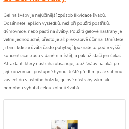
Gel na šváby je nejúčinější způsob likvidace švábů.
Dosáhnete lepších výsledků, než při použití postřiků,
dýmovnice, nebo pastí na šváby. Použití gelové nástrahy je
velmi jednoduché, přesto je až překvapivě účinná. Umístěte
ji tam, kde se švábi často pohybují (poznáte to podle vyšší
koncentrace trusu v daném místě), a pak už stačí jen čekat.
Atraktant, který nástraha obsahuje, totiž šváby naláká, po
její konzumaci postupně hynou. Ještě předtím ji ale stihnou
zavléct do vlastního hnízda, gelové nástrahy vám tak
pomohou vyhubit celou kolonii švábů.