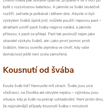
Živého švába pak obvykle spatříte, projdete-li se v noci po
bytě s rozsvícenou baterkou. A jakmile se švábi skutečně
rozšíří, začnete je potkávat i během dne. Abyste si byli
výskytem švábů úplně jistí, můžete použít i lepovou past –
atraktant uvnitř pasti šváby nejprve naláká, a jakmile
přilezou, k pasti se přilepí. Past tak poslouží nejen jako
ukazatel výskytu švábů, ale i jako první pomoc proti
švábům, kterou oceníte zejména ve chvíli, kdy vaše
domácnost ještě není zcela zamořená.
Kousnutí od švába
Kouše šváb lidi? Nemusíte mít strach. Švábi jsou sice
všežravci, na člověka ale obvykle nejdou – výjimkou jsou
situace, kdy je šváb na pokraji vyhladovění. Není proto divu,
že nejznámější případy kousnutí švába v minulosti