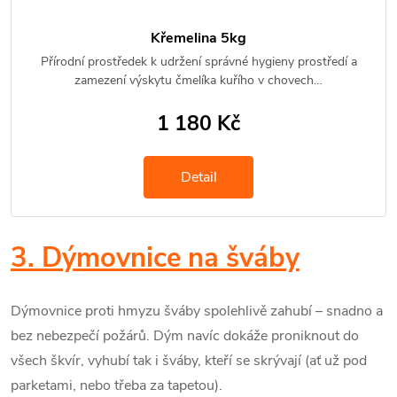
Křemelina 5kg
Přírodní prostředek k udržení správné hygieny prostředí a
zamezení výskytu čmelíka kuřího v chovech…
1 180 Kč
Detail
3. Dýmovnice na šváby
Dýmovnice proti hmyzu šváby spolehlivě zahubí – snadno a
bez nebezpečí požárů. Dým navíc dokáže proniknout do
všech škvír, vyhubí tak i šváby, kteří se skrývají (ať už pod
parketami, nebo třeba za tapetou).