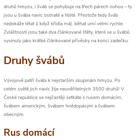
druhů hmyzu, i šváb se pohybuje na třech párech nohou – ty
jsou u švába navíc ostnaté a hbité. Přestože tedy šváb
nedokáže létat (i když křídla má), běhat umí velmi rychle.
Zvláštností jsou také dva článkované štěty, které se u švábů
vyvinuly jako krátké článkované přívěsky na konci zadečku.
Druhy švábů
Vývojově patří švábi k nejstarším skupinám hmyzu. Po
celém světě jich navíc žije neuvěřitelných 3500 druhů! V
České republice se nejčastěji setkáte s rusem domácím,
švábem americkým, švábem hnědopásým a švábem
obecným.
Rus domácí