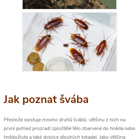
Jak poznat švába
Přestože existuje mnoho druhů švábů, většinu z nich na
první pohled prozradí zploštělé tělo zbarvené do hněda nebo
hnědožluta a také dvojice dlouhých tykadel. Jako většina