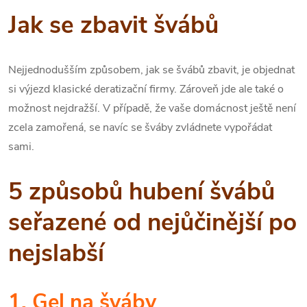
Jak se zbavit švábů
Nejjednodušším způsobem, jak se švábů zbavit, je objednat
si výjezd klasické deratizační firmy. Zároveň jde ale také o
možnost nejdražší. V případě, že vaše domácnost ještě není
zcela zamořená, se navíc se šváby zvládnete vypořádat
sami.
5 způsobů hubení švábů
seřazené od nejůčinější po
nejslabší
1. Gel na šváby