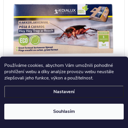
Používáme cookies, abychom Vám umožnili pohodlné
prohlížení webu a díky analýze provozu webu neustále
zlepšovali jeho funkce, výkon a použitelnost.
HOY HOY Monitorovací past na šváby, pavouky,
Nastavení
rybenky 5ks
5 kusů lepových pastí k odchytu a zjištění výskytu švábů,
rybenek, pavouků a jiného nežádoucího lezoucího…
Souhlasím
306 Kč