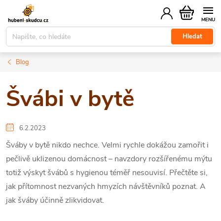
Přejít
Nákupní
na
košík
obsah
Hledat
Blog
Švábi v bytě
6.2.2023
Šváby v bytě nikdo nechce. Velmi rychle dokážou zamořit i
pečlivě uklizenou domácnost – navzdory rozšířenému mýtu
totiž výskyt švábů s hygienou téměř nesouvisí. Přečtěte si,
jak přítomnost nezvaných hmyzích návštěvníků poznat. A
jak šváby účinně zlikvidovat.