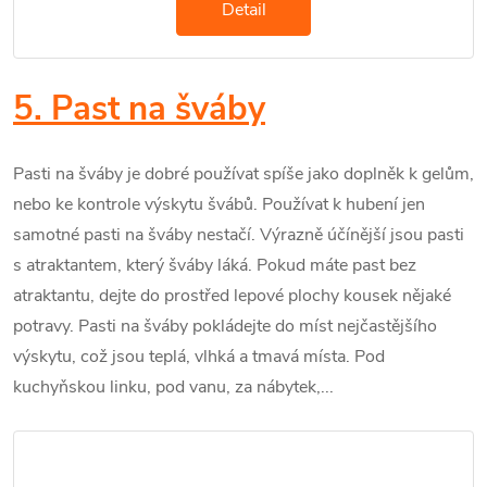
Detail
5. Past na šváby
Pasti na šváby je dobré používat spíše jako doplněk k gelům,
nebo ke kontrole výskytu švábů. Používat k hubení jen
samotné pasti na šváby nestačí. Výrazně účínější jsou pasti
s atraktantem, který šváby láká. Pokud máte past bez
atraktantu, dejte do prostřed lepové plochy kousek nějaké
potravy. Pasti na šváby pokládejte do míst nejčastějšího
výskytu, což jsou teplá, vlhká a tmavá místa. Pod
kuchyňskou linku, pod vanu, za nábytek,...