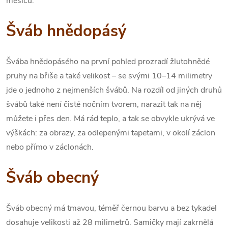
měsíců.
Šváb hnědopásý
Švába hnědopásého na první pohled prozradí žlutohnědé
pruhy na břiše a také velikost – se svými 10–14 milimetry
jde o jednoho z nejmenších švábů. Na rozdíl od jiných druhů
švábů také není čistě nočním tvorem, narazit tak na něj
můžete i přes den. Má rád teplo, a tak se obvykle ukrývá ve
výškách: za obrazy, za odlepenými tapetami, v okolí záclon
nebo přímo v záclonách.
Šváb obecný
Šváb obecný má tmavou, téměř černou barvu a bez tykadel
dosahuje velikosti až 28 milimetrů. Samičky mají zakrnělá