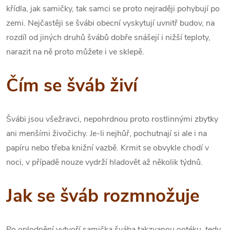
křídla, jak samičky, tak samci se proto nejraději pohybují po
zemi. Nejčastěji se švábi obecní vyskytují uvnitř budov, na
rozdíl od jiných druhů švábů dobře snášejí i nižší teploty,
narazit na ně proto můžete i ve sklepě.
Čím se šváb živí
Švábi jsou všežravci, nepohrdnou proto rostlinnými zbytky
ani menšími živočichy. Je-li nejhůř, pochutnají si ale i na
papíru nebo třeba knižní vazbě. Krmit se obvykle chodí v
noci, v případě nouze vydrží hladovět až několik týdnů.
Jak se šváb rozmnožuje
Po oplodnění vytvoří samička švába takzvanou ootéku, tedy