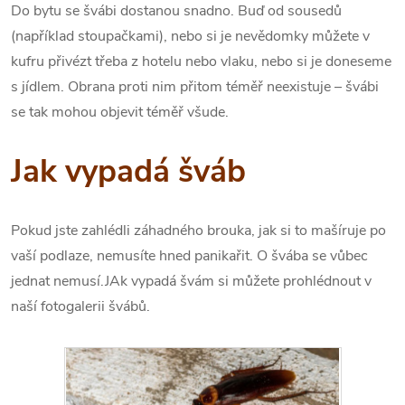
Do bytu se švábi dostanou snadno. Buď od sousedů
(například stoupačkami), nebo si je nevědomky můžete v
kufru přivézt třeba z hotelu nebo vlaku, nebo si je doneseme
s jídlem. Obrana proti nim přitom téměř neexistuje – švábi
se tak mohou objevit téměř všude.
Jak vypadá šváb
Pokud jste zahlédli záhadného brouka, jak si to mašíruje po
vaší podlaze, nemusíte hned panikařit. O švába se vůbec
jednat nemusí.JAk vypadá švám si můžete prohlédnout v
naší fotogalerii švábů.