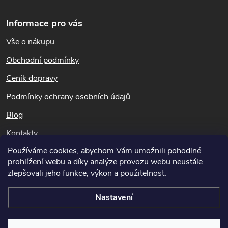
Z
v
a bezpečný. Účinný na ploše až
274 m2.
Informace pro vás
l
á
Vše o nákupu
á
p
Obchodní podmínky
d
a
Ceník dopravy
a
t
Podmínky ochrany osobních údajů
c
Blog
í
í
Kontakty
p
Používáme cookies, abychom Vám umožnili pohodlné
Dotazy k objednávkám
prohlížení webu a díky analýze provozu webu neustále
r
info@hubeni-skudcu.cz
zlepšovali jeho funkce, výkon a použitelnost.
v
Nastavení
k
Copyright 2026
Hubeni-skudcu.cz
. Všechna práva vyhrazena.
Upravit