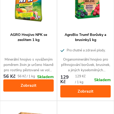
p
Abecedně
n
i
í
s
p
p
AGRO Hnojivo NPK se
AgroBio Trumf Borůvky a
r
zeolitem 1 kg
brusinky1 kg
r
o
Pro chutné a zdravé plody.
Působí až 3 měsíce.
o
Minerální hnojivo s vyváženým
Organominerální hnojivo pro
d
poměrem živin je určeno hlavně
přihnojování borůvek, brusinek,
d
pro rostliny pěstované ve volné
a jiných kyselomilných
u
půdě - ovoce, zeleninu, okrasné
rostlin.Drobné granule uvolňují
56 Kč
Měrná
Měrná
56 Kč / 1 kg
129
129 Kč
Skladem
Skladem
u
rostliny ad. Zlepšuje
živiny postupně po dobu 3
Kč
cena:
cena:
/ 1 kg
k
Zobrazit
hospodaření s vodou a živinami
měsíců. Hnojivo obsahuje
Zobrazit
v půdě.
100% přírodní suroviny a je
k
t
vhodné pro ekologické
pěstování
t
ů