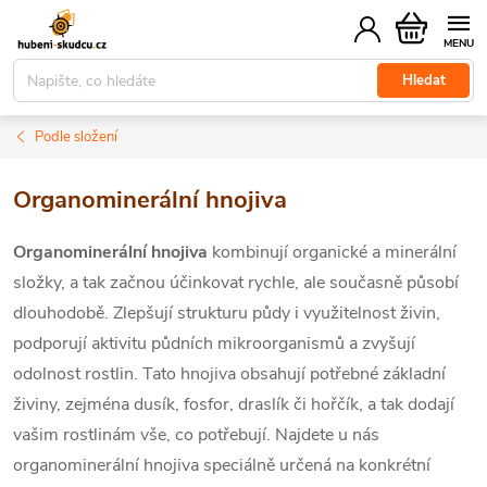
Přejít
Nákupní
na
košík
obsah
Hledat
Podle složení
Organominerální hnojiva
Organominerální hnojiva
kombinují organické a minerální
složky, a tak začnou účinkovat rychle, ale současně působí
dlouhodobě. Zlepšují strukturu půdy i využitelnost živin,
podporují aktivitu půdních mikroorganismů a zvyšují
odolnost rostlin. Tato hnojiva obsahují potřebné základní
živiny, zejména
dusík, fosfor, draslík či hořčík, a tak dodají
vašim rostlinám vše, co potřebují. Najdete u nás
organominerální hnojiva speciálně určená na konkrétní