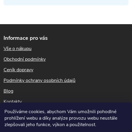
p
r
v
Z
k
Informace pro vás
á
y
Vše o nákupu
p
Obchodní podmínky
v
a
Ceník dopravy
ý
t
Podmínky ochrany osobních údajů
p
Blog
í
i
Kontakty
s
Používáme cookies, abychom Vám umožnili pohodlné
Dotazy k objednávkám
prohlížení webu a díky analýze provozu webu neustále
u
info@hubeni-skudcu.cz
zlepšovali jeho funkce, výkon a použitelnost.