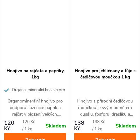
josta. Díky svému unikátnímu
složení uvolňuje živiny po dobu
až 60 dní.
Hnojivo na rajčata a papriky
Hnojivo pro jehličnany a túje s
1kg
čedičovou moučkou 1 kg
Organo-minerální hnojivo pro
rajčata a papriky
Organominerální hnojivo pro
Hnojivo s přírodní čedičovou
podporu sazenice paprik a
moučkou je svým poměrem
rajčat v plození velkých,
dusíku, fosforu, draslíku a
probarvených a zdravých plodů.
železa přizpůsobené pro
Měrná
Měrná
120
120 Kč
138
138 Kč
Skladem
Skladem
Hnojivo je vhodné pro všechny
všechny druhy jehličnanů a tújí.
Kč
Kč
cena:
cena:
/ 1 kg
/ 1 kg
druhy rajčat a paprik