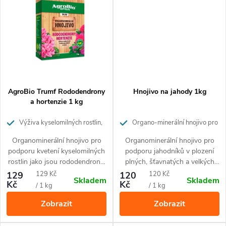
ů
AgroBio Trumf Rododendrony
Hnojivo na jahody 1kg
a hortenzie 1 kg
Výživa kyselomilných rostlin,
Organo-minerální hnojivo pro
pro bohaté kvetení
jahody a drobné ovoce
Organominerální hnojivo pro
Organominerální hnojivo pro
podporu kvetení kyselomilných
podporu jahodníků v plození
rostlin jako jsou rododendrony,
plných, šťavnatých a velkých
hortenzie, azalky, a jiné.
plodů. Hnojivo je vhodné pro
Měrná
Měrná
129
129 Kč
120
120 Kč
Skladem
Skladem
všechny druhy jahod
Kč
Kč
cena:
cena:
/ 1 kg
/ 1 kg
pěstovaných v nádobách i ve
Zobrazit
Zobrazit
volné půdě, ale také pro
drobnoplodé ovoce jako jsou
maliny, ostružiny, rybíz nebo