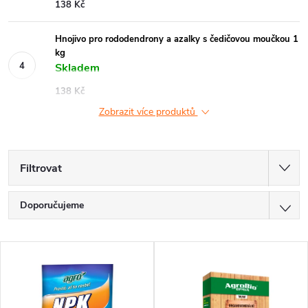
138 Kč
Hnojivo pro rododendrony a azalky s čedičovou moučkou 1
kg
Skladem
138 Kč
Zobrazit více produktů
Filtrovat
Ř
Doporučujeme
a
Nejlevnější
V
z
Nejdražší
ý
Nejprodávanější
e