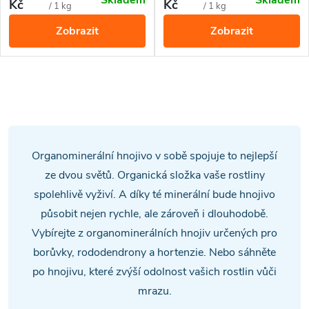
Skladem
Skladem
všechny druhy rododendronů,
okrasné trávníky.
Kč
Kč
cena:
cena:
/ 1 kg
/ 1 kg
azalek a ostatních
Zobrazit
Zobrazit
kyselomilných rostlin.
O
v
l
Organominerální hnojivo v sobě spojuje to nejlepší
á
ze dvou světů. Organická složka vaše rostliny
spolehlivě vyživí. A díky té minerální bude hnojivo
d
působit nejen rychle, ale zároveň i dlouhodobě.
a
Vybírejte z organominerálních hnojiv určených pro
borůvky, rododendrony a hortenzie. Nebo sáhněte
c
po hnojivu, které zvýší odolnost vašich rostlin vůči
í
mrazu.