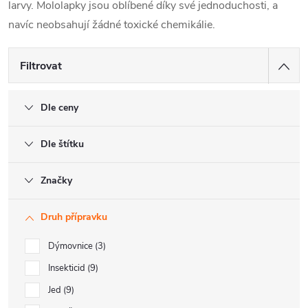
larvy.
Mololapky jsou oblíbené díky své jednoduchosti, a
navíc neobsahují žádné toxické chemikálie.
Filtrovat
Dle ceny
Dle štítku
Značky
Druh přípravku
Dýmovnice
3
Insekticid
9
Jed
9