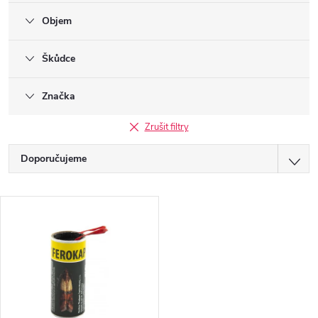
Objem
Škůdce
Značka
Zrušit filtry
Ř
Doporučujeme
a
Nejlevnější
V
z
Nejdražší
ý
Nejprodávanější
e
p
Abecedně
n
i