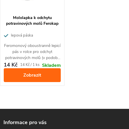
í
s
p
p
Mololapka k odchytu
r
potravinových molů Ferokap
r
o
lepová páska
o
Feromonový oboustranně lepicí
d
pás v rolce pro odchyt
d
potravinových molů (v podobě
u
klasické mucholapky).
14 Kč
Měrná
14 Kč / 1 ks
Skladem
u
cena:
k
Zobrazit
k
t
t
O
ů
ů
Z
v
Informace pro vás
l
á