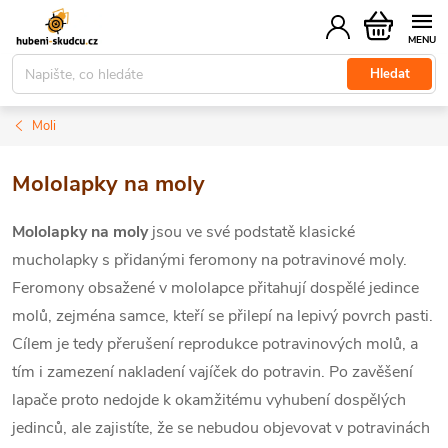
Přejít
Nákupní
na
košík
obsah
Hledat
Moli
Mololapky na moly
Mololapky na moly
jsou ve své podstatě klasické
mucholapky s přidanými feromony na potravinové moly.
Feromony obsažené v mololapce přitahují dospělé jedince
molů, zejména samce, kteří se přilepí na lepivý povrch pasti.
Cílem je tedy přerušení reprodukce potravinových molů
, a
tím i zamezení nakladení vajíček do potravin. Po zavěšení
lapače proto nedojde k okamžitému vyhubení dospělých
jedinců, ale zajistíte, že se nebudou objevovat v potravinách