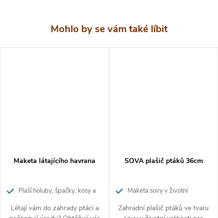
Maketa látajícího havrana
SOVA plašič ptáků 36cm
Plaší holuby, špačky, kosy a
Maketa sovy v životní
jiné ptáky
velikosti
Létají vám do zahrady ptáci a
Zahradní plašič ptáků ve tvaru