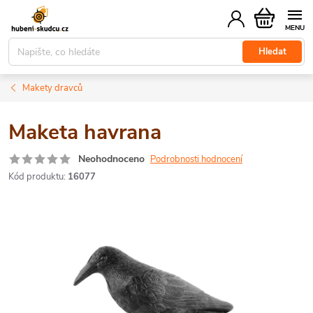
Přejít
Nákupní
na
košík
obsah
Hledat
Makety dravců
Maketa havrana
Neohodnoceno
Podrobnosti hodnocení
Kód produktu:
16077