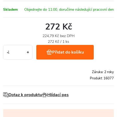
Skladem
272 Kč
224,79 Kč bez DPH
Měrná
272 Kč / 1 ks
cena:
Přidat do košíku
Záruka
:
2 roky
Produkt:
16077
Dotaz k produktu
Hlídací pes