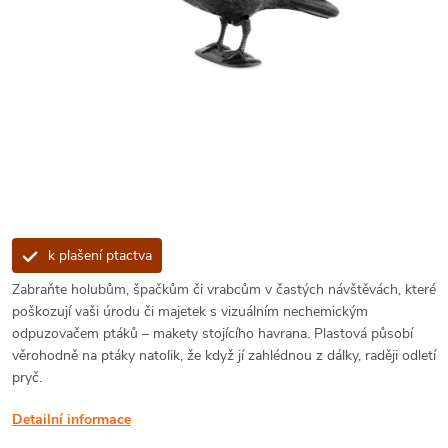
k plašení ptactva
Zabraňte holubům, špačkům či vrabcům v častých návštěvách, které
poškozují vaši úrodu či majetek s vizuálním nechemickým
odpuzovačem ptáků – makety stojícího havrana. Plastová působí
věrohodně na ptáky natolik, že když jí zahlédnou z dálky, raději odletí
pryč.
Detailní informace