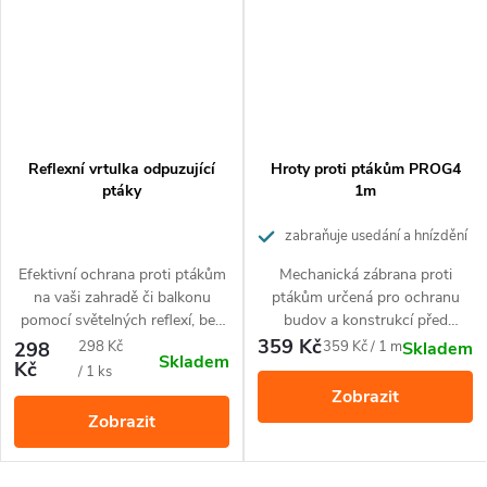
havrana (rozměry)
Přepravní hmotnost: 0, 32 kgRozměry: 37x12 cmOdolný
černý plast
Reflexní vrtulka odpuzující
Hroty proti ptákům PROG4
ptáky
1m
Používejte biocidy bezpečně. Před použitím si vždy
zabraňuje usedání a hnízdění
přečtěte údaje na obalu a připojené informace na
ptáků
výrobku.
Efektivní ochrana proti ptákům
Mechanická zábrana proti
na vaši zahradě či balkonu
ptákům určená pro ochranu
pomocí světelných reflexí, bez
budov a konstrukcí před
Nekopírujte texty ani fotografie.
Tento text je chráněn
napájení, hluku či chemie.
usedáním a hnízděním ptáků
359 Kč
Měrná
Měrná
298
298 Kč
359 Kč / 1 m
Skladem
autorským zákonem. K jeho použití potřebujete předchozí
Skladem
(zejména holubů, ale i hrdliček
Kč
cena:
cena:
/ 1 ks
písemný souhlas redakce webu
www.hubeni-skudcu.cz
nebo racků).
Zobrazit
Zobrazit