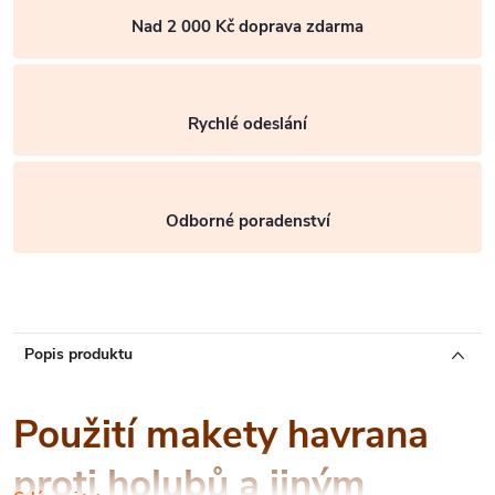
Nad 2 000 Kč doprava zdarma
Rychlé odeslání
Odborné poradenství
Popis produktu
Použití makety havrana
proti holubů a jiným