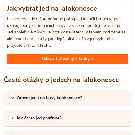
í
Jak vybrat jed na lalokonosce
p
Lalokonosci dokážou pořádně potrápit. Dospělí brouci v noci
r
okusují okraje listů a jejich larvy se v zemi pouštějí do kořenů.
Jed spolehlivě zlikviduje brouky na listech, k larvám pod zemí se
v
ale nedostane – na ty jsou lepší hlístice. Než jed vyberete,
projděte si tyto 4 kroky.
k
Zobrazit všechny 4 kroky
y
v
Časté otázky o jedech na lalokonosce
ý
p
Zabere jed i na larvy lalokonosce?
i
Jak často jed používat?
s