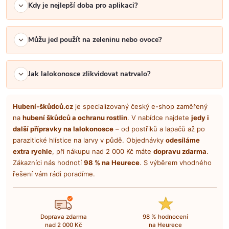
u
Kdy je nejlepší doba pro aplikaci?
Můžu jed použít na zeleninu nebo ovoce?
Jak lalokonosce zlikvidovat natrvalo?
Hubení-škůdců.cz
je specializovaný český e-shop zaměřený
na
hubení škůdců a ochranu rostlin
. V nabídce najdete
jedy i
další přípravky na lalokonosce
– od postřiků a lapačů až po
parazitické hlístice na larvy v půdě. Objednávky
odesíláme
extra rychle
, při nákupu nad 2 000 Kč máte
dopravu zdarma
.
Zákazníci nás hodnotí
98 % na Heurece
. S výběrem vhodného
řešení vám rádi poradíme.
Doprava zdarma
98 % hodnocení
nad 2 000 Kč
na Heurece