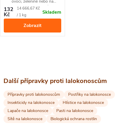
ovoci, zelenině nebo na
okrasných rostlinách. Účinný
Měrná
132
14 666,67 Kč
Skladem
proti mandelinkám, mšicím,
Kč
cena:
/ 1 kg
obaleči jablečnému, molicím,
Zobrazit
vlnatce krvavé a dřepčíkům.
O
v
l
Další přípravky proti lalokonoscům
á
Přípravky proti lalokonoscům
Postřiky na lalokonosce
d
Insekticidy na lalokonosce
Hlístice na lalokonosce
a
Lapače na lalokonosce
Pasti na lalokonosce
Sítě na lalokonosce
Biologická ochrana rostlin
c