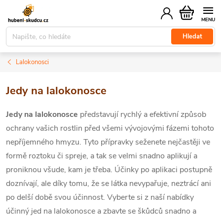
Přejít
Nákupní
na
košík
obsah
Hledat
Lalokonosci
Jedy na lalokonosce
Jedy na lalokonosce
představují rychlý a efektivní způsob
ochrany vašich rostlin před všemi vývojovými fázemi tohoto
nepříjemného hmyzu. Tyto přípravky seženete nejčastěji ve
formě roztoku či spreje, a tak se velmi snadno aplikují a
proniknou všude, kam je třeba. Účinky
po aplikaci postupně
doznívají, ale díky tomu, že se látka nevypařuje, neztrácí ani
po delší době svou účinnost.
Vyberte si z naší nabídky
účinný jed na lalokonosce a zbavte se škůdců snadno a