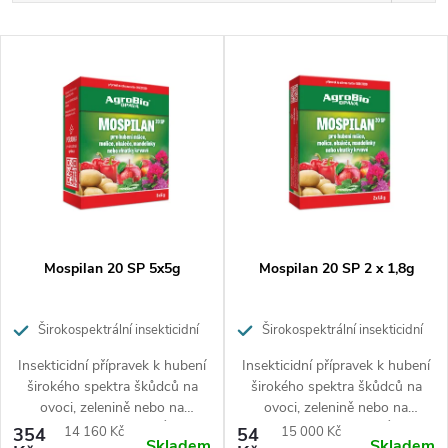
a
Nejlevnější
V
z
Nejdražší
ý
Nejprodávanější
e
p
Abecedně
n
i
í
s
p
p
Mospilan 20 SP 5x5g
Mospilan 20 SP 2 x 1,8g
r
r
o
Širokospektrální insekticidní
Širokospektrální insekticidní
přípravek pro ochranu ovoce,
přípravek pro ochranu ovoce,
o
Insekticidní přípravek k hubení
Insekticidní přípravek k hubení
d
zeleniny a okrasných rostlin
zeleniny a okrasných rostlin
širokého spektra škůdců na
širokého spektra škůdců na
d
ovoci, zelenině nebo na
ovoci, zelenině nebo na
u
okrasných rostlinách. Účinný
okrasných rostlinách. Účinný
Měrná
Měrná
354
14 160 Kč
54
15 000 Kč
Skladem
Skladem