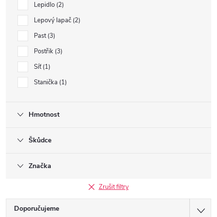
Lepidlo
2
Lepový lapač
2
Past
3
Postřik
3
Síť
1
Stanička
1
Hmotnost
Škůdce
Značka
Zrušit filtry
Ř
Doporučujeme