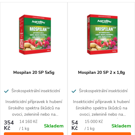
a
V
z
Nejdražší
ý
Nejprodávanější
e
p
Abecedně
n
i
í
s
p
p
Mospilan 20 SP 5x5g
Mospilan 20 SP 2 x 1,8g
r
r
o
Širokospektrální insekticidní
Širokospektrální insekticidní
přípravek pro ochranu ovoce,
přípravek pro ochranu ovoce,
o
Insekticidní přípravek k hubení
Insekticidní přípravek k hubení
d
zeleniny a okrasných rostlin
zeleniny a okrasných rostlin
širokého spektra škůdců na
širokého spektra škůdců na
d
ovoci, zelenině nebo na
ovoci, zelenině nebo na
u
okrasných rostlinách. Účinný
okrasných rostlinách. Účinný
Měrná
Měrná
354
14 160 Kč
54
15 000 Kč
Skladem
Skladem
u
proti mandelince, mšicím,
proti mandelince, mšicím,
Kč
Kč
cena:
cena:
/ 1 kg
/ 1 kg
obaleči jablečnému, molici,
obaleči jablečnému, molici,