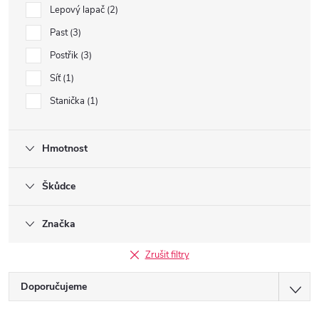
Lepový lapač
2
Past
3
Postřik
3
Síť
1
Stanička
1
Hmotnost
Škůdce
Značka
Zrušit filtry
Ř
Doporučujeme
Nejlevnější