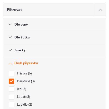
Filtrovat
Dle ceny
Dle štítku
Značky
Druh přípravku
Hlístice
5
Insekticid
3
Jed
3
Lapač
3
Lepidlo
2