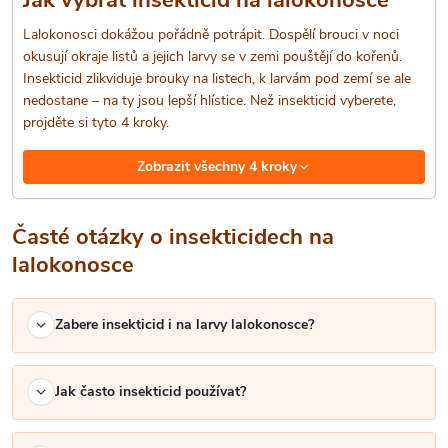
p
Lalokonosci dokážou pořádně potrápit. Dospělí brouci v noci
r
okusují okraje listů a jejich larvy se v zemi pouštějí do kořenů.
Insekticid zlikviduje brouky na listech, k larvám pod zemí se ale
v
nedostane – na ty jsou lepší hlístice. Než insekticid vyberete,
projděte si tyto 4 kroky.
k
Zobrazit všechny 4 kroky
y
v
Časté otázky o insekticidech na
ý
lalokonosce
p
Zabere insekticid i na larvy lalokonosce?
i
s
Jak často insekticid používat?
u