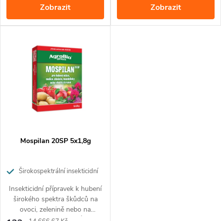
k
Zobrazit
Zobrazit
vlnatce krvavé.
vlnatce krvavé.
k
t
t
ů
ů
Mospilan 20SP 5x1,8g
Širokospektrální insekticidní
přípravek pro ochranu ovoce,
Insekticidní přípravek k hubení
zeleniny a okrasných rostlin
širokého spektra škůdců na
ovoci, zelenině nebo na
okrasných rostlinách. Účinný
Měrná