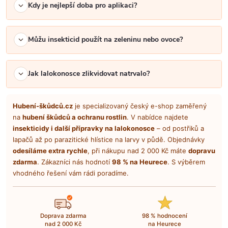
Kdy je nejlepší doba pro aplikaci?
Můžu insekticid použít na zeleninu nebo ovoce?
Jak lalokonosce zlikvidovat natrvalo?
Hubení-škůdců.cz
je specializovaný český e-shop zaměřený
na
hubení škůdců a ochranu rostlin
. V nabídce najdete
insekticidy i další přípravky na lalokonosce
– od postřiků a
lapačů až po parazitické hlístice na larvy v půdě. Objednávky
odesíláme extra rychle
, při nákupu nad 2 000 Kč máte
dopravu
zdarma
. Zákazníci nás hodnotí
98 % na Heurece
. S výběrem
vhodného řešení vám rádi poradíme.
Doprava zdarma
98 % hodnocení
nad 2 000 Kč
na Heurece