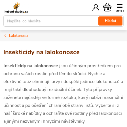
Přejít
Nákupní
na
košík
obsah
Hledat
Lalokonosci
Insekticidy na lalokonosce
Insekticidy na lalokonosce
jsou účinným prostředkem pro
ochranu vašich rostlin před těmito škůdci. Rychle a
efektivně totiž eliminují larvy i dospělé jedince lalokonosců a
mají také
dlouhodobý reziduální účinek
. Tyto přípravky
seženete nejčastěji ve formě roztoku, který nabízí maximální
účinnost a po ošetření chrání obě strany listů. Vyberte si z
naší široké nabídky a ochraňte své rostliny před lalokonosci
a jinými nezvanými hmyzími návštěvníky.