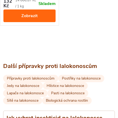
132
14 666,67 Kč
Skladem
proti mandelinkám, mšicím,
Kč
cena:
/ 1 kg
obaleči jablečnému, molicím,
Zobrazit
vlnatce krvavé a dřepčíkům.
O
v
l
Další přípravky proti lalokonoscům
á
Přípravky proti lalokonoscům
Postřiky na lalokonosce
d
Jedy na lalokonosce
Hlístice na lalokonosce
a
Lapače na lalokonosce
Pasti na lalokonosce
Sítě na lalokonosce
Biologická ochrana rostlin
c
í
Jak vybrat insekticid na lalokonosce