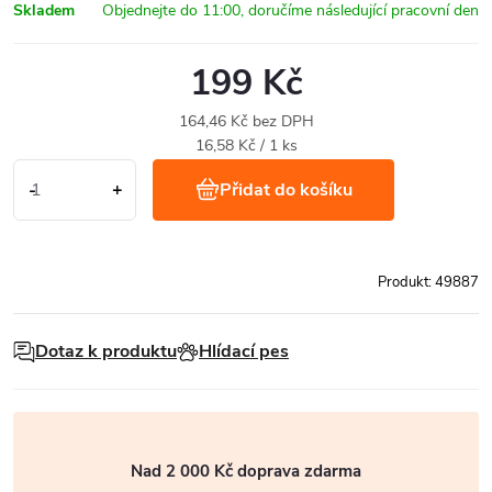
Skladem
199 Kč
164,46 Kč bez DPH
Měrná
16,58 Kč / 1 ks
cena:
Přidat do košíku
Produkt:
49887
Dotaz k produktu
Hlídací pes
Nad 2 000 Kč doprava zdarma