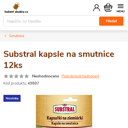
Přejít
Nákupní
na
košík
obsah
Hledat
Smutnice
Substral kapsle na smutnice
12ks
Neohodnoceno
Podrobnosti hodnocení
Kód produktu:
49887
Novinka