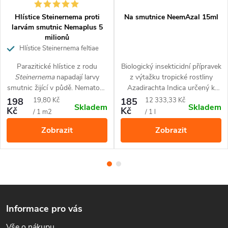
prostorách. Zabraňte uvolnění do životního prostředí.
Hlístice Steinernema proti
Na smutnice NeemAzal 15ml
larvám smutnic Nemaplus 5
Složení
milionů
Hlístice Steinernema feltiae
proti larvám smutnic na 10 m2
Parazitické hlístice z rodu
Biologický insekticidní přípravek
Česnekový extrakt (< 25 %)
Steinernema
napadají larvy
z výtažku tropické rostliny
Klasifikace: Skin Sens. 1 (H317)
smutnic žijící v půdě. Nematody
Azadirachta Indica určený k
se aktivně pohybují a pomocí
hubení larev smutnic v
Měrná
Měrná
198
19,80 Kč
185
12 333,33 Kč
Skladem
Skladem
čichu vyhledávají larvy smutnic.
substrátu.
Kč
Kč
Balení
cena:
cena:
/ 1 m2
/ 1 l
Napadené larvy zemřou do
Zobrazit
Zobrazit
několika dní. Aplikace
Nematodů je ekologická,
12 ks kapslová forma pro cílenou aplikaci do substrátu
jednoduchá a velmi účinná.
Upozornění související s
Z
bezpečností
Informace pro vás
á
Vše o nákupu