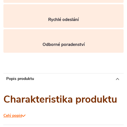
Rychlé odeslání
Odborné poradenství
Popis produktu
Charakteristika produktu
Celý popis
SUBSTRAL kapsle jsou směsí bioaktivních látek s obsahem
česnekového extraktu, který vykazuje repelentní účinek vůči