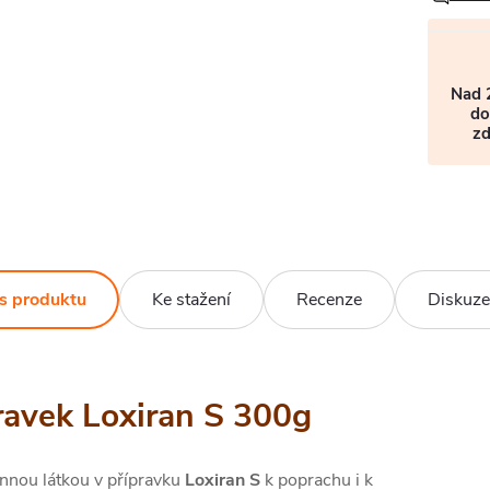
Nad 
do
z
s produktu
Ke stažení
Recenze
Diskuze
ravek Loxiran S 300g
nnou látkou v přípravku
Loxiran S
k poprachu i k