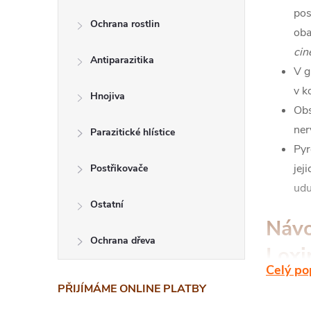
pos
Ochrana rostlin
ob
cin
Antiparazitika
V g
v k
Hnojiva
Obs
ner
Parazitické hlístice
Pyr
jej
Postřikovače
udu
Ostatní
Návo
Ochrana dřeva
Loxi
Celý po
PŘIJÍMÁME ONLINE PLATBY
Dop