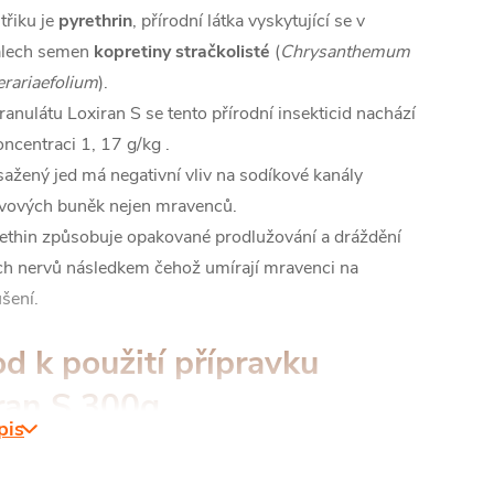
třiku je
pyrethrin
, přírodní látka vyskytující se v
alech semen
kopretiny stračkolisté
(
Chrysanthemum
erariaefolium
).
ranulátu Loxiran S se tento přírodní insekticid nachází
oncentraci 1, 17 g/kg .
ažený jed má negativní vliv na sodíkové kanály
vových buněk nejen mravenců.
ethin způsobuje opakované prodlužování a dráždění
ich nervů následkem čehož umírají mravenci na
šení.
d k použití přípravku
ran S 300g
pis
oručujeme provádět aplikaci Loxiran -S- v ranních či