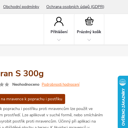
Obchodní podmínky
Ochrana osobních údajů (GDPR)
Nákupní
košík
Přihlášení
Prázdný košík
iran S 300g
Neohodnoceno
Podrobnosti hodnocení
 na mravence k poprachu i postřiku
 k poprachu i postřiku proti mravencům lze použít ve
m prostředí. Lze aplikovat v suché formě, nebo smícháním
yrobit postřik proti mravencům. Účinný při aplikaci na
a dlážděné plochy a terasy. K likvidaci mravenců v