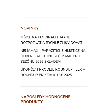
več
mra
V p
rad
NOVINKY
Vyh
plo
MŠICE NA PLODINÁCH: JAK JE
ROZPOZNAT A RYCHLE ZLIKVIDOVAT
zál
Pří
NEMAMAX - PARAZITICKÉ HLÍSTICE NA
HUBENÍ LALOKONOSCŮ MÁME PRO
vod
SEZÓNU 2026 SKLADEM
Udr
UKONČENÍ PRODEJE ROUNDUP FLEX A
vod
ROUNDUP BIAKTIV K 15.6.2025
Dávk
NAPOSLEDY HODNOCENÉ
Při suché
PRODUKTY