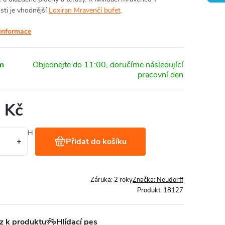
ti je vhodnější
Loxiran Mravenčí bufet
.
 informace
m
 Kč
Kč bez DPH
Přidat do košíku
č / 1 kg
Záruka
:
2 roky
Značka:
Neudorff
Produkt:
18127
z k produktu
Hlídací pes