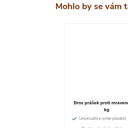
erních hodinách , kdy většina mravenců je ukrytá v
veništi.
řípadě, že chcete chránit užitečné organizmy, volte
ěji místo poprášení cílený postřik.
něte se aplikaci Loxiran -S- na silně nakloněných
chách, z kterých by se mohla látka při dešti či po
ivce dostat do vodoteče.
pravek v žádném případě nepoužívejte v blízkosti
oteče, je totiž
jedovatý pro vodní organizmy
.
žujte bezpečnou vzdálenost alespoň 5 – 10 m od
oteče.
ování Loxiran S pro posyp
Bros prášek proti mrave
kg
 aplikaci, neboli při posypu, postupujte následně:
Univerzální a rychle působící
přípravek