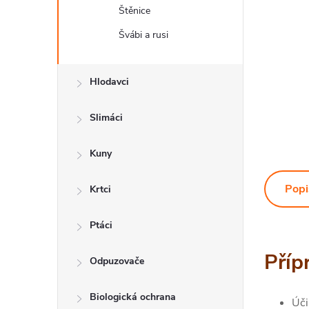
Štěnice
Švábi a rusi
Hlodavci
Slimáci
Kuny
Popi
Krtci
Ptáci
Příp
Odpuzovače
Biologická ochrana
Úči