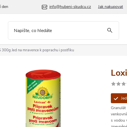
í den
info@hubeni-skudcu.cz
Jak nakupovat
 S 300g
Jed na mravence k poprachu i postřiku
Lox
Jed
Granulát
venkovní
s vodou v
zpevněné 