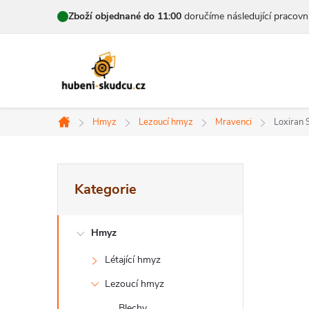
Přejít
Zboží objednané do 11:00
doručíme následující pracovn
na
obsah
Hmyz
Lezoucí hmyz
Mravenci
Loxiran
Domů
P
Přeskočit
Kategorie
kategorie
o
s
Hmyz
t
Létající hmyz
r
Lezoucí hmyz
Blechy