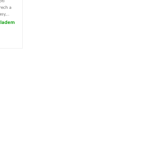
oti
rech a
asy,
i v
kladem
mo jako
celé
h hnízd.