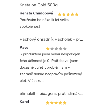
Lox
Kristalon Gold 500g
ste
Renata Chudobová
na 
Používám ho několik let velká
Pří
spokojenost
Dávk
Pachový ohradník Pacholek - proti vysoké zvěři
Pavel
Pře
S produktem jsem velmi nespokojen.
vho
Jeho účinnost je 0. Potřeboval jsem
Dvě
dočasně vyřešit problém srn v
v 0
zahradě dokud neopravím poškozený
Pot
plot. V úseku...
pro
Na 
Slimakill – bioagens proti slimákům (12 mil.)
Cel
Karel
ted