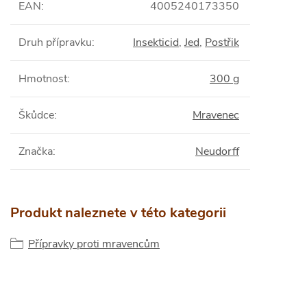
EAN
:
4005240173350
Druh přípravku
:
Insekticid
,
Jed
,
Postřik
Hmotnost
:
300 g
Škůdce
:
Mravenec
Značka
:
Neudorff
Produkt naleznete v této kategorii
Přípravky proti mravencům