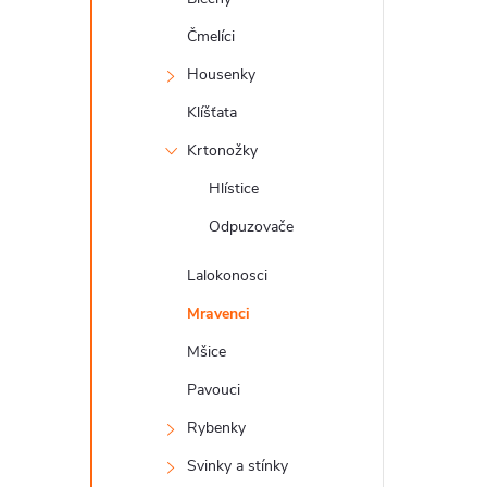
a
n
Čmelíci
Housenky
n
Klíšťata
í
Krtonožky
p
Hlístice
a
Odpuzovače
n
Lalokonosci
e
Mravenci
l
Mšice
Pavouci
Rybenky
Svinky a stínky