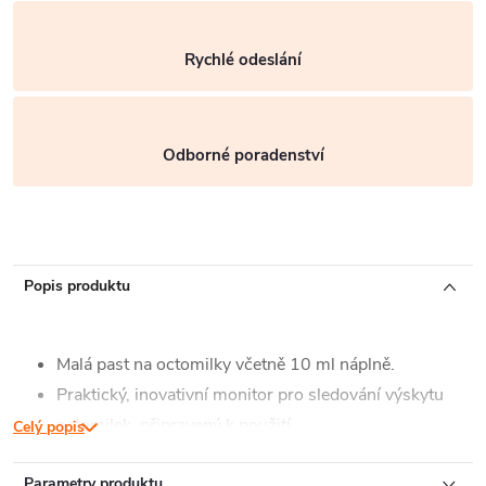
Rychlé odeslání
Odborné poradenství
Popis produktu
Malá past na octomilky včetně 10 ml náplně.
Praktický, inovativní monitor pro sledování výskytu
octomilek, připravený k použití.
Celý popis
Snadný, hygienický a účinný pro sledování a kontrolu
Parametry produktu