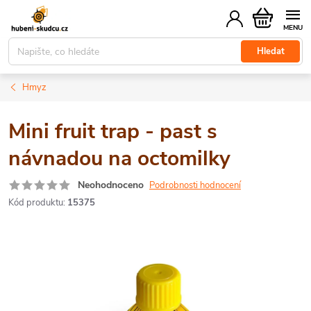
Přejít
Nákupní
na
košík
obsah
Hledat
Hmyz
Mini fruit trap - past s
návnadou na octomilky
Neohodnoceno
Podrobnosti hodnocení
Kód produktu:
15375