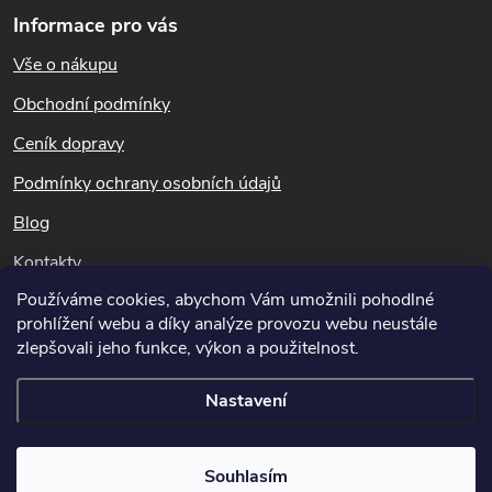
po dobu 2 měsíců.
Informace pro vás
l
á
Vše o nákupu
á
p
Obchodní podmínky
d
a
Ceník dopravy
a
t
Podmínky ochrany osobních údajů
c
Blog
í
í
Kontakty
p
Používáme cookies, abychom Vám umožnili pohodlné
Dotazy k objednávkám
prohlížení webu a díky analýze provozu webu neustále
r
info@hubeni-skudcu.cz
zlepšovali jeho funkce, výkon a použitelnost.
v
Nastavení
k
Copyright 2026
Hubeni-skudcu.cz
. Všechna práva vyhrazena.
Upravit
y
Souhlasím
nastavení cookies